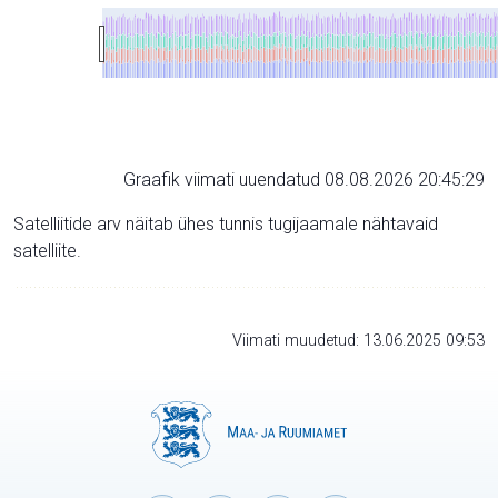
Graafik viimati uuendatud 08.08.2026 20:45:29
Satelliitide arv näitab ühes tunnis tugijaamale nähtavaid
satelliite.
Viimati muudetud: 13.06.2025 09:53