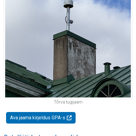
Tõrva tugijaam
Ava jaama kirjeldus GPA-s