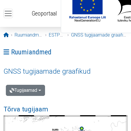
Liigu edasi põhisisu juurde
Geoportaal
Avaleht
Ruumiandmed
ESTPOS
GNSS tugijaamade graafikud
Ava menüü: Ruumiandmed
Ruumiandmed
GNSS tugijaamade graafikud
Tugijaamad
Tõrva tugijaam