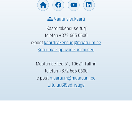
Vaata sisukaarti
Kaardirakenduse tugi
telefon +372 665 0600
e-post
kaardirakendus@maaruum.ee
Korduma kippuvad küsimused
Mustamäe tee 51, 10621 Tallinn
telefon +372 665 0600
e-post
maaruum@maaruum.ee
Liitu uuGISed listiga