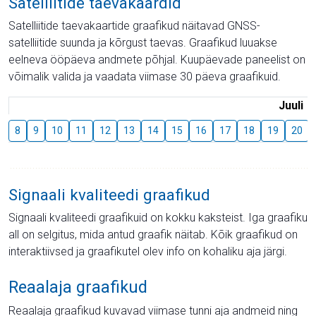
Satelliitide taevakaardid
Satelliitide taevakaartide graafikud näitavad GNSS-
satelliitide suunda ja kõrgust taevas. Graafikud luuakse
eelneva ööpäeva andmete põhjal. Kuupäevade paneelist on
võimalik valida ja vaadata viimase 30 päeva graafikuid.
Juuli
8
9
10
11
12
13
14
15
16
17
18
19
20
Signaali kvaliteedi graafikud
Signaali kvaliteedi graafikuid on kokku kaksteist. Iga graafiku
all on selgitus, mida antud graafik näitab. Kõik graafikud on
interaktiivsed ja graafikutel olev info on kohaliku aja järgi.
Reaalaja graafikud
Reaalaja graafikud kuvavad viimase tunni aja andmeid ning