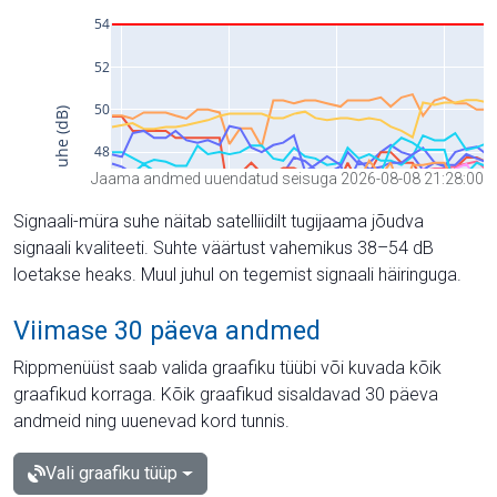
Jaama andmed uuendatud seisuga 2026-08-08 21:28:00
Signaali-müra suhe näitab satelliidilt tugijaama jõudva
signaali kvaliteeti. Suhte väärtust vahemikus 38–54 dB
loetakse heaks. Muul juhul on tegemist signaali häiringuga.
Viimase 30 päeva andmed
Rippmenüüst saab valida graafiku tüübi või kuvada kõik
graafikud korraga. Kõik graafikud sisaldavad 30 päeva
andmeid ning uuenevad kord tunnis.
Vali graafiku tüüp