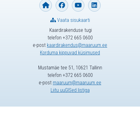
Vaata sisukaarti
Kaardirakenduse tugi
telefon +372 665 0600
e-post
kaardirakendus@maaruum.ee
Korduma kippuvad küsimused
Mustamäe tee 51, 10621 Tallinn
telefon +372 665 0600
e-post
maaruum@maaruum.ee
Liitu uuGISed listiga