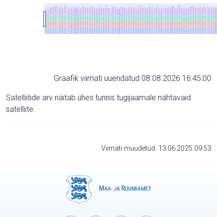
Graafik viimati uuendatud 08.08.2026 16:45:00
Satelliitide arv näitab ühes tunnis tugijaamale nähtavaid
satelliite.
Viimati muudetud: 13.06.2025 09:53