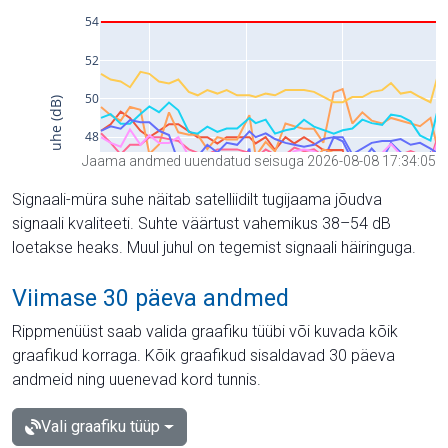
Jaama andmed uuendatud seisuga 2026-08-08 17:34:05
Signaali-müra suhe näitab satelliidilt tugijaama jõudva
signaali kvaliteeti. Suhte väärtust vahemikus 38–54 dB
loetakse heaks. Muul juhul on tegemist signaali häiringuga.
Viimase 30 päeva andmed
Rippmenüüst saab valida graafiku tüübi või kuvada kõik
graafikud korraga. Kõik graafikud sisaldavad 30 päeva
andmeid ning uuenevad kord tunnis.
Vali graafiku tüüp