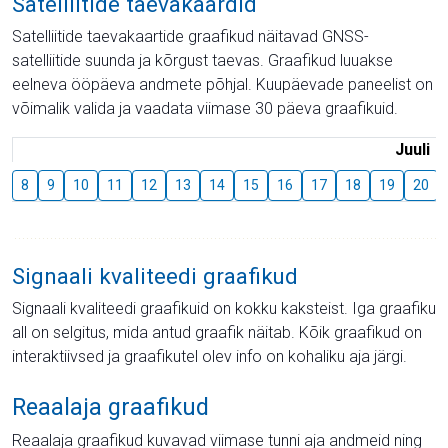
Satelliitide taevakaardid
Satelliitide taevakaartide graafikud näitavad GNSS-
satelliitide suunda ja kõrgust taevas. Graafikud luuakse
eelneva ööpäeva andmete põhjal. Kuupäevade paneelist on
võimalik valida ja vaadata viimase 30 päeva graafikuid.
Juuli
8
9
10
11
12
13
14
15
16
17
18
19
20
Signaali kvaliteedi graafikud
Signaali kvaliteedi graafikuid on kokku kaksteist. Iga graafiku
all on selgitus, mida antud graafik näitab. Kõik graafikud on
interaktiivsed ja graafikutel olev info on kohaliku aja järgi.
Reaalaja graafikud
Reaalaja graafikud kuvavad viimase tunni aja andmeid ning