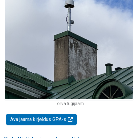
Tõrva tugijaam
Ava jaama kirjeldus GPA-s