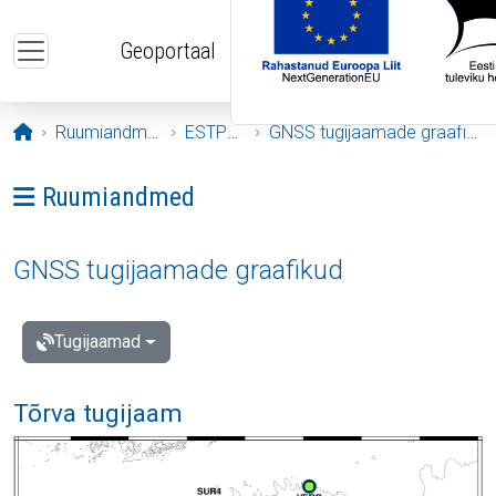
Liigu edasi põhisisu juurde
Geoportaal
Avaleht
Ruumiandmed
ESTPOS
GNSS tugijaamade graafikud
Ava menüü: Ruumiandmed
Ruumiandmed
GNSS tugijaamade graafikud
Tugijaamad
Tõrva tugijaam