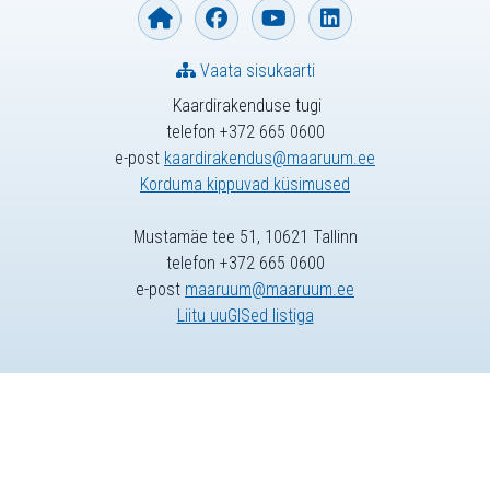
Vaata sisukaarti
Kaardirakenduse tugi
telefon +372 665 0600
e-post
kaardirakendus@maaruum.ee
Korduma kippuvad küsimused
Mustamäe tee 51, 10621 Tallinn
telefon +372 665 0600
e-post
maaruum@maaruum.ee
Liitu uuGISed listiga