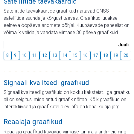
Satelliitide taevakaardid
Satelliitide taevakaartide graafikud näitavad GNSS-
satelliitide suunda ja kõrgust taevas. Graafikud luuakse
eelneva ööpäeva andmete põhjal. Kuupäevade paneelist on
võimalik valida ja vaadata viimase 30 päeva graafikuid.
Juuli
8
9
10
11
12
13
14
15
16
17
18
19
20
Signaali kvaliteedi graafikud
Signaali kvaliteedi graafikuid on kokku kaksteist. Iga graafiku
all on selgitus, mida antud graafik näitab. Kõik graafikud on
interaktiivsed ja graafikutel olev info on kohaliku aja järgi.
Reaalaja graafikud
Reaalaja graafikud kuvavad viimase tunni aja andmeid ning