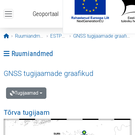
Liigu edasi põhisisu juurde
Geoportaal
Avaleht
Ruumiandmed
ESTPOS
GNSS tugijaamade graafikud
Ava menüü: Ruumiandmed
Ruumiandmed
GNSS tugijaamade graafikud
Tugijaamad
Tõrva tugijaam