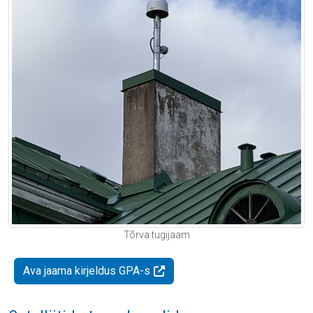
Tõrva tugijaam
Ava jaama kirjeldus GPA-s