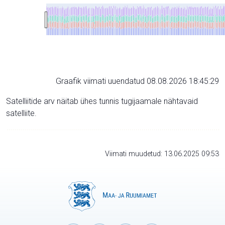
Graafik viimati uuendatud 08.08.2026 18:45:29
Satelliitide arv näitab ühes tunnis tugijaamale nähtavaid
satelliite.
Viimati muudetud: 13.06.2025 09:53