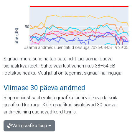
Jaama andmed uuendatud seisuga 2026-08-08 19:29:05
Signaali-müra suhe näitab satelliidilt tugijaama jõudva
signaali kvaliteeti. Suhte väärtust vahemikus 38–54 dB
loetakse heaks. Muul juhul on tegemist signaali häiringuga.
Viimase 30 päeva andmed
Rippmenüüst saab valida graafiku tüübi või kuvada kõik
graafikud korraga. Kõik graafikud sisaldavad 30 päeva
andmeid ning uuenevad kord tunnis.
Vali graafiku tüüp