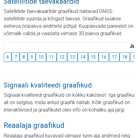
Satelliitide taevakaardid
Satelliitide taevakaartide graafikud näitavad GNSS-
satelliitide suunda ja kõrgust taevas. Graafikud luuakse
eelneva ööpäeva andmete põhjal. Kuupäevade paneelist on
võimalik valida ja vaadata viimase 30 päeva graafikuid.
Juu
6
7
8
9
10
11
12
13
14
15
16
17
18
19
Signaali kvaliteedi graafikud
Signaali kvaliteedi graafikuid on kokku kaksteist. Iga graafiku
all on selgitus, mida antud graafik näitab. Kõik graafikud on
interaktiivsed ja graafikutel olev info on kohaliku aja järgi.
Reaalaja graafikud
Reaalaja graafikud kuvavad viimase tunni aja andmeid ning