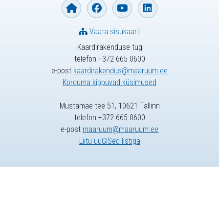
Vaata sisukaarti
Kaardirakenduse tugi
telefon +372 665 0600
e-post
kaardirakendus@maaruum.ee
Korduma kippuvad küsimused
Mustamäe tee 51, 10621 Tallinn
telefon +372 665 0600
e-post
maaruum@maaruum.ee
Liitu uuGISed listiga