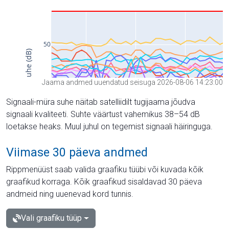
Jaama andmed uuendatud seisuga 2026-08-06 14:23:00
Signaali-müra suhe näitab satelliidilt tugijaama jõudva
signaali kvaliteeti. Suhte väärtust vahemikus 38–54 dB
loetakse heaks. Muul juhul on tegemist signaali häiringuga.
Viimase 30 päeva andmed
Rippmenüüst saab valida graafiku tüübi või kuvada kõik
graafikud korraga. Kõik graafikud sisaldavad 30 päeva
andmeid ning uuenevad kord tunnis.
Vali graafiku tüüp