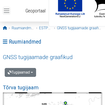
Liigu edasi põhisisu juurde
Geoportaal
Avaleht
Ruumiandmed
ESTPOS
GNSS tugijaamade graafikud
Ava menüü: Ruumiandmed
Ruumiandmed
GNSS tugijaamade graafikud
Tugijaamad
Tõrva tugijaam