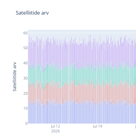
Satelliitide arv
60
50
40
Satelliitide arv
30
20
10
0
Jul 12
Jul 19
2026