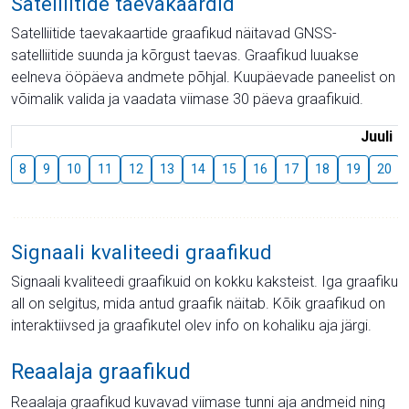
Satelliitide taevakaardid
Satelliitide taevakaartide graafikud näitavad GNSS-
satelliitide suunda ja kõrgust taevas. Graafikud luuakse
eelneva ööpäeva andmete põhjal. Kuupäevade paneelist on
võimalik valida ja vaadata viimase 30 päeva graafikuid.
Juuli
8
9
10
11
12
13
14
15
16
17
18
19
20
Signaali kvaliteedi graafikud
Signaali kvaliteedi graafikuid on kokku kaksteist. Iga graafiku
all on selgitus, mida antud graafik näitab. Kõik graafikud on
interaktiivsed ja graafikutel olev info on kohaliku aja järgi.
Reaalaja graafikud
Reaalaja graafikud kuvavad viimase tunni aja andmeid ning