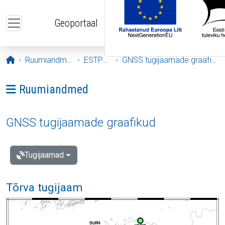
Liigu edasi põhisisu juurde
Geoportaal
Avaleht
Ruumiandmed
ESTPOS
GNSS tugijaamade graafikud
Ava menüü: Ruumiandmed
Ruumiandmed
GNSS tugijaamade graafikud
Tugijaamad
Tõrva tugijaam