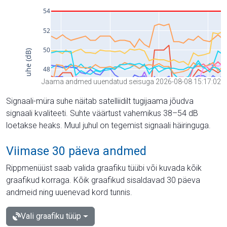
Jaama andmed uuendatud seisuga 2026-08-08 15:17:02
Signaali-müra suhe näitab satelliidilt tugijaama jõudva
signaali kvaliteeti. Suhte väärtust vahemikus 38–54 dB
loetakse heaks. Muul juhul on tegemist signaali häiringuga.
Viimase 30 päeva andmed
Rippmenüüst saab valida graafiku tüübi või kuvada kõik
graafikud korraga. Kõik graafikud sisaldavad 30 päeva
andmeid ning uuenevad kord tunnis.
Vali graafiku tüüp