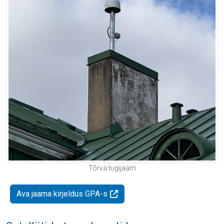
Tõrva tugijaam
Ava jaama kirjeldus GPA-s