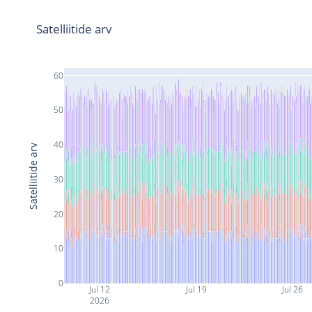
Satelliitide arv
60
50
40
Satelliitide arv
30
20
10
0
Jul 12
Jul 19
Jul 26
2026