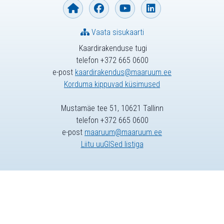
Vaata sisukaarti
Kaardirakenduse tugi
telefon +372 665 0600
e-post
kaardirakendus@maaruum.ee
Korduma kippuvad küsimused
Mustamäe tee 51, 10621 Tallinn
telefon +372 665 0600
e-post
maaruum@maaruum.ee
Liitu uuGISed listiga