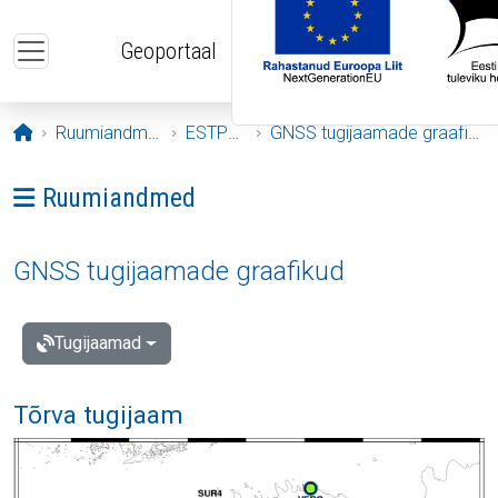
Liigu edasi põhisisu juurde
Geoportaal
Avaleht
Ruumiandmed
ESTPOS
GNSS tugijaamade graafikud
Ava menüü: Ruumiandmed
Ruumiandmed
GNSS tugijaamade graafikud
Tugijaamad
Tõrva tugijaam