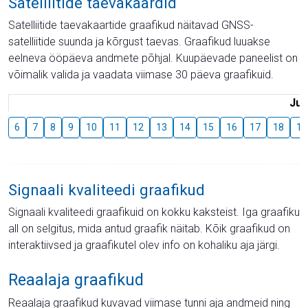
Satelliitide taevakaardid
Satelliitide taevakaartide graafikud näitavad GNSS-
satelliitide suunda ja kõrgust taevas. Graafikud luuakse
eelneva ööpäeva andmete põhjal. Kuupäevade paneelist on
võimalik valida ja vaadata viimase 30 päeva graafikuid.
Juu
6
7
8
9
10
11
12
13
14
15
16
17
18
19
Signaali kvaliteedi graafikud
Signaali kvaliteedi graafikuid on kokku kaksteist. Iga graafiku
all on selgitus, mida antud graafik näitab. Kõik graafikud on
interaktiivsed ja graafikutel olev info on kohaliku aja järgi.
Reaalaja graafikud
Reaalaja graafikud kuvavad viimase tunni aja andmeid ning