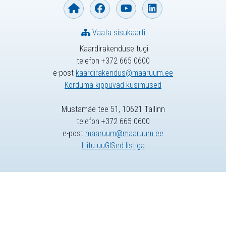
Vaata sisukaarti
Kaardirakenduse tugi
telefon +372 665 0600
e-post
kaardirakendus@maaruum.ee
Korduma kippuvad küsimused
Mustamäe tee 51, 10621 Tallinn
telefon +372 665 0600
e-post
maaruum@maaruum.ee
Liitu uuGISed listiga