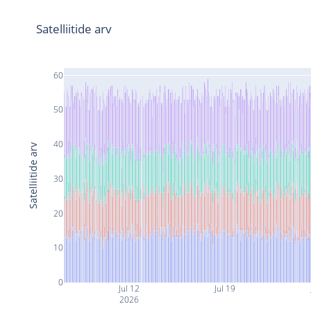
Satelliitide arv
60
50
40
Satelliitide arv
30
20
10
0
Jul 12
Jul 19
2026