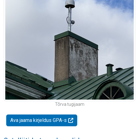
Tõrva tugijaam
Ava jaama kirjeldus GPA-s