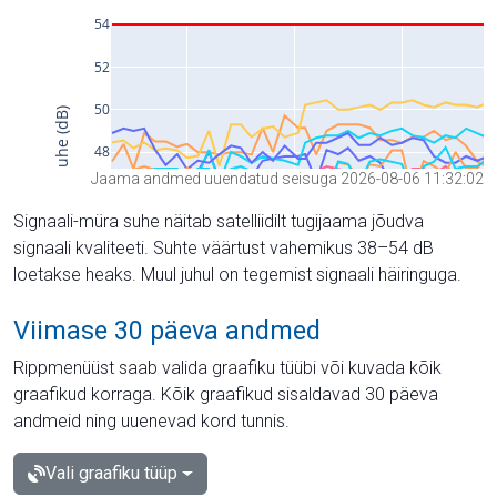
Jaama andmed uuendatud seisuga 2026-08-06 11:32:02
Signaali-müra suhe näitab satelliidilt tugijaama jõudva
signaali kvaliteeti. Suhte väärtust vahemikus 38–54 dB
loetakse heaks. Muul juhul on tegemist signaali häiringuga.
Viimase 30 päeva andmed
Rippmenüüst saab valida graafiku tüübi või kuvada kõik
graafikud korraga. Kõik graafikud sisaldavad 30 päeva
andmeid ning uuenevad kord tunnis.
Vali graafiku tüüp