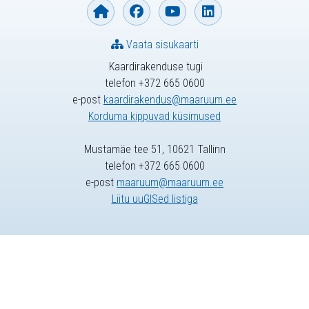
Vaata sisukaarti
Kaardirakenduse tugi
telefon +372 665 0600
e-post
kaardirakendus@maaruum.ee
Korduma kippuvad küsimused
Mustamäe tee 51, 10621 Tallinn
telefon +372 665 0600
e-post
maaruum@maaruum.ee
Liitu uuGISed listiga