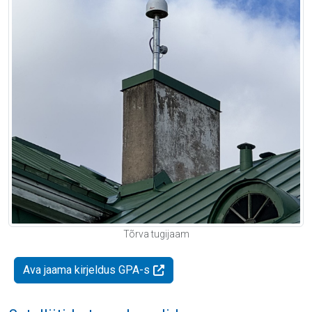
Tõrva tugijaam
Ava jaama kirjeldus GPA-s