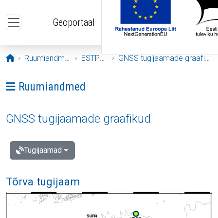
Liigu edasi põhisisu juurde
Geoportaal
Avaleht
Ruumiandmed
ESTPOS
GNSS tugijaamade graafikud
Ava menüü: Ruumiandmed
Ruumiandmed
GNSS tugijaamade graafikud
Tugijaamad
Tõrva tugijaam