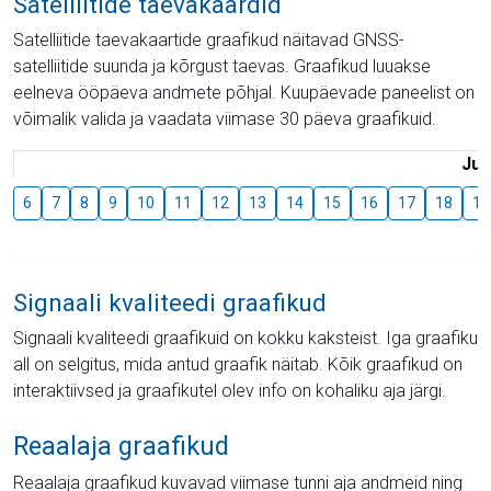
Satelliitide taevakaardid
Satelliitide taevakaartide graafikud näitavad GNSS-
satelliitide suunda ja kõrgust taevas. Graafikud luuakse
eelneva ööpäeva andmete põhjal. Kuupäevade paneelist on
võimalik valida ja vaadata viimase 30 päeva graafikuid.
Juu
6
7
8
9
10
11
12
13
14
15
16
17
18
19
Signaali kvaliteedi graafikud
Signaali kvaliteedi graafikuid on kokku kaksteist. Iga graafiku
all on selgitus, mida antud graafik näitab. Kõik graafikud on
interaktiivsed ja graafikutel olev info on kohaliku aja järgi.
Reaalaja graafikud
Reaalaja graafikud kuvavad viimase tunni aja andmeid ning