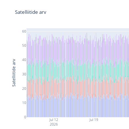
Satelliitide arv
60
50
40
Satelliitide arv
30
20
10
0
Jul 12
Jul 19
2026