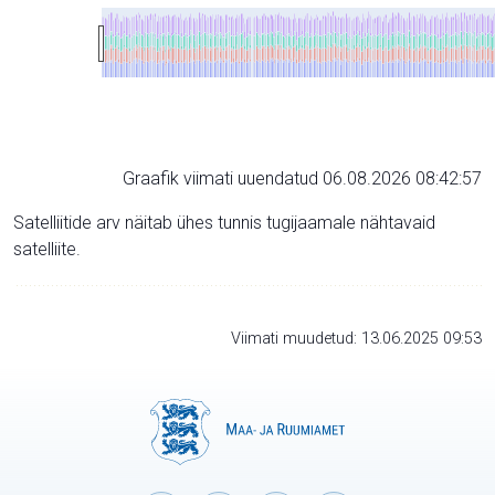
Graafik viimati uuendatud 06.08.2026 08:42:57
Satelliitide arv näitab ühes tunnis tugijaamale nähtavaid
satelliite.
Viimati muudetud: 13.06.2025 09:53