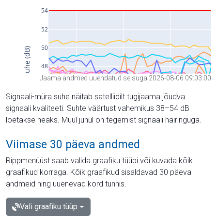
Jaama andmed uuendatud seisuga 2026-08-06 09:03:00
Signaali-müra suhe näitab satelliidilt tugijaama jõudva
signaali kvaliteeti. Suhte väärtust vahemikus 38–54 dB
loetakse heaks. Muul juhul on tegemist signaali häiringuga.
Viimase 30 päeva andmed
Rippmenüüst saab valida graafiku tüübi või kuvada kõik
graafikud korraga. Kõik graafikud sisaldavad 30 päeva
andmeid ning uuenevad kord tunnis.
Vali graafiku tüüp