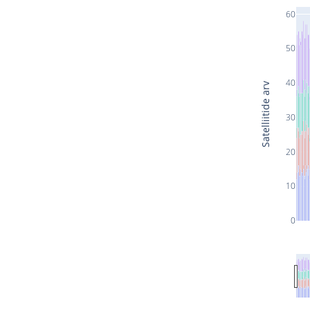
60
50
40
Satelliitide arv
30
20
10
0