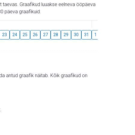
gust taevas. Graafikud luuakse eelneva ööpäeva
0 päeva graafikuid.
August
23
24
25
26
27
28
29
30
31
1
2
3
4
5
mida antud graafik näitab. Kõik graafikud on
.