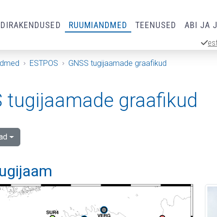
RDIRAKENDUSED
RUUMIANDMED
TEENUSED
ABI JA 
es
ndmed
ESTPOS
GNSS tugijaamade graafikud
tugijaamade graafikud
ad
tugijaam