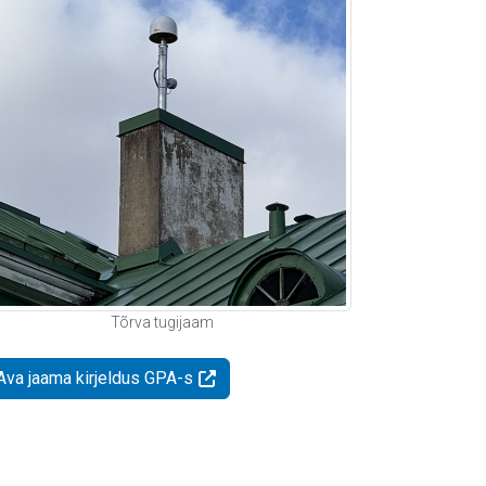
Tõrva tugijaam
Ava jaama kirjeldus GPA-s