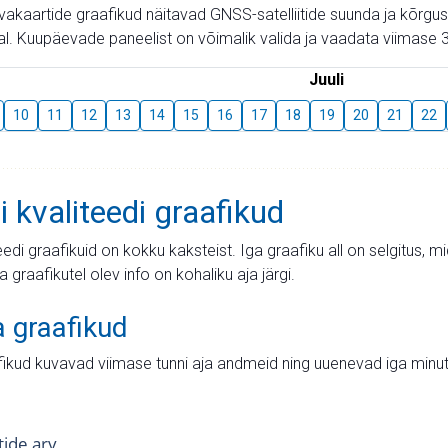
aevakaartide graafikud näitavad GNSS-satelliitide suunda ja kõr
l. Kuupäevade paneelist on võimalik valida ja vaadata viimase 3
Juuli
10
11
12
13
14
15
16
17
18
19
20
21
22
i kvaliteedi graafikud
teedi graafikuid on kokku kaksteist. Iga graafiku all on selgitus, 
ja graafikutel olev info on kohaliku aja järgi.
a graafikud
fikud kuvavad viimase tunni aja andmeid ning uuenevad iga minut