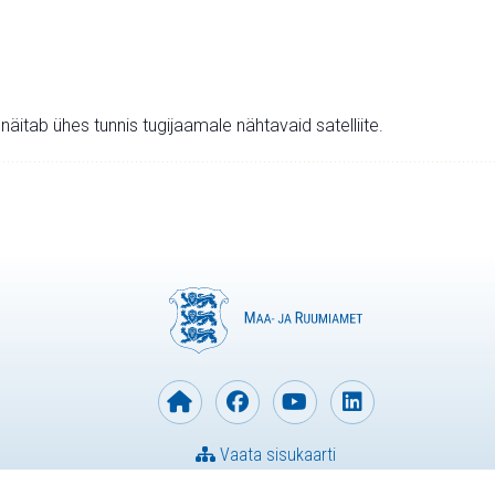
v näitab ühes tunnis tugijaamale nähtavaid satelliite.
Vaata sisukaarti