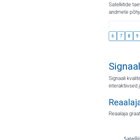
Satelliitide t
andmete põhja
6
7
8
9
Signaal
Signaali kvali
interaktiivsed 
Reaalaj
Reaalaja graa