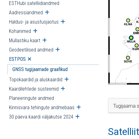
ESTHubi satelliidiandmed
Aadressiandmed
Ava alammenüü
Haldus- ja asustusjaotus
Ava alammenüü
Kohanimed
Ava alammenüü
Mullastiku kaart
Ava alammenüü
Geodeetilised andmed
Ava alammenüü
ESTPOS
Ava alammenüü
GNSS tugijaamade graafikud
Topokaardid ja aluskaardid
Ava alammenüü
Kaardilehtede süsteemid
Ava alammenüü
Planeeringute andmed
Tugijaama s
Kinnisvara tehingute andmebaas
Ava alammenüü
30 päeva kaardi väljakutse 2024
Ava alammenüü
Satelli