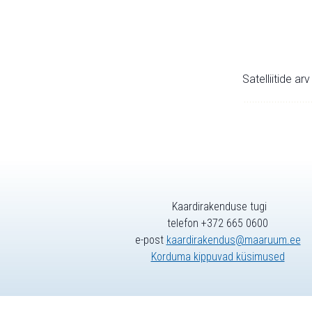
Satelliitide ar
Kaardirakenduse tugi
telefon +372 665 0600
e-post
kaardirakendus@maaruum.ee
Korduma kippuvad küsimused