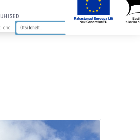
JUHISED
t
eng
Otsi