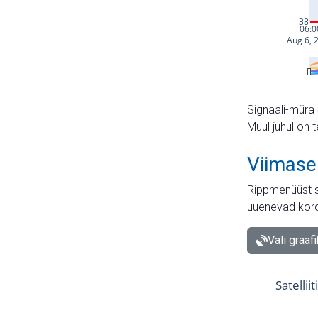
Signaali-müra 
Muul juhul on 
Viimase
Rippmenüüst s
uuenevad kord
Vali graaf
Satellii