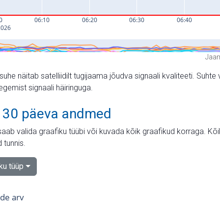
Jaam
suhe näitab satelliidilt tugijaama jõudva signaali kvaliteeti. Su
tegemist signaali häiringuga.
 30 päeva andmed
aab valida graafiku tüübi või kuvada kõik graafikud korraga. Kõ
 tunnis.
iku tüüp
tide arv