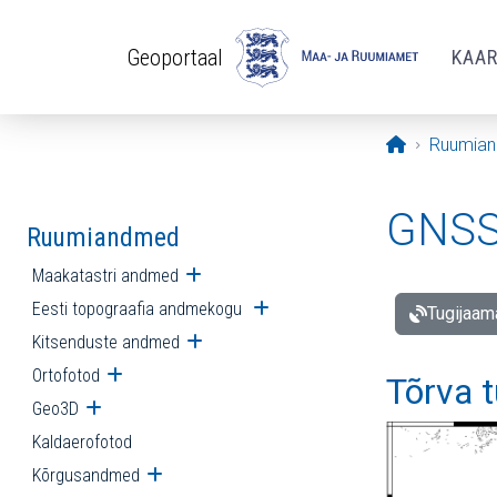
Liigu edasi põhisisu juurde
Geoportaal
KAA
Avaleht
Ruumia
GNSS 
Ruumiandmed
Maakatastri andmed
Ava alammenüü
Eesti topograafia andmekogu
Ava alammenüü
Tugijaam
Kitsenduste andmed
Ava alammenüü
Ortofotod
Ava alammenüü
Tõrva 
Geo3D
Ava alammenüü
Kaldaerofotod
Kõrgusandmed
Ava alammenüü