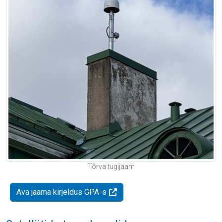
Tõrva tugijaam
Ava jaama kirjeldus GPA-s