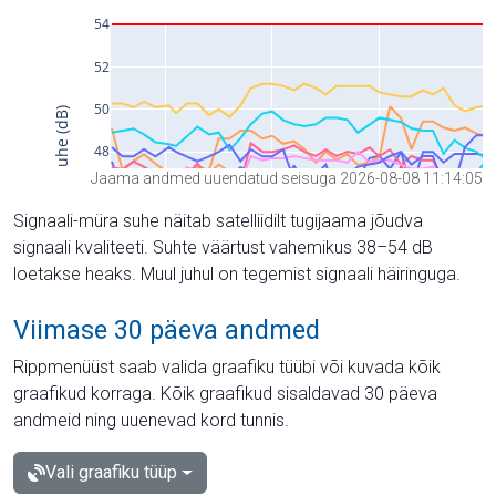
Jaama andmed uuendatud seisuga 2026-08-08 11:14:05
Signaali-müra suhe näitab satelliidilt tugijaama jõudva
signaali kvaliteeti. Suhte väärtust vahemikus 38–54 dB
loetakse heaks. Muul juhul on tegemist signaali häiringuga.
Viimase 30 päeva andmed
Rippmenüüst saab valida graafiku tüübi või kuvada kõik
graafikud korraga. Kõik graafikud sisaldavad 30 päeva
andmeid ning uuenevad kord tunnis.
Vali graafiku tüüp