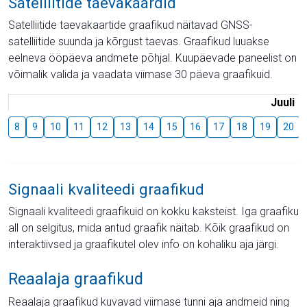
Satelliitide taevakaardid
Satelliitide taevakaartide graafikud näitavad GNSS-
satelliitide suunda ja kõrgust taevas. Graafikud luuakse
eelneva ööpäeva andmete põhjal. Kuupäevade paneelist on
võimalik valida ja vaadata viimase 30 päeva graafikuid.
Juuli
8
9
10
11
12
13
14
15
16
17
18
19
20
Signaali kvaliteedi graafikud
Signaali kvaliteedi graafikuid on kokku kaksteist. Iga graafiku
all on selgitus, mida antud graafik näitab. Kõik graafikud on
interaktiivsed ja graafikutel olev info on kohaliku aja järgi.
Reaalaja graafikud
Reaalaja graafikud kuvavad viimase tunni aja andmeid ning