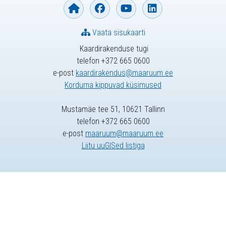
Vaata sisukaarti
Kaardirakenduse tugi
telefon +372 665 0600
e-post
kaardirakendus@maaruum.ee
Korduma kippuvad küsimused
Mustamäe tee 51, 10621 Tallinn
telefon +372 665 0600
e-post
maaruum@maaruum.ee
Liitu uuGISed listiga