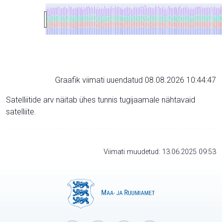
Graafik viimati uuendatud 08.08.2026 10:44:47
Satelliitide arv näitab ühes tunnis tugijaamale nähtavaid
satelliite.
Viimati muudetud: 13.06.2025 09:53