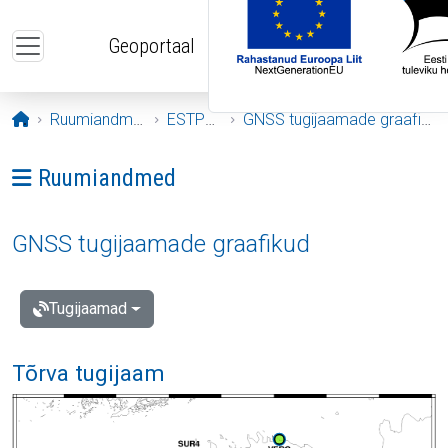
Liigu edasi põhisisu juurde
Geoportaal
Avaleht
Ruumiandmed
ESTPOS
GNSS tugijaamade graafikud
Ava menüü: Ruumiandmed
Ruumiandmed
GNSS tugijaamade graafikud
Tugijaamad
Tõrva tugijaam