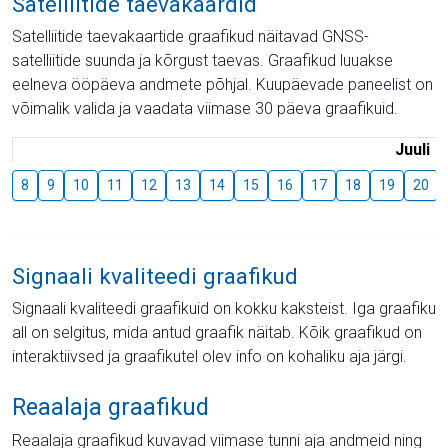
Satelliitide taevakaardid
Satelliitide taevakaartide graafikud näitavad GNSS-
satelliitide suunda ja kõrgust taevas. Graafikud luuakse
eelneva ööpäeva andmete põhjal. Kuupäevade paneelist on
võimalik valida ja vaadata viimase 30 päeva graafikuid.
Juuli
8
9
10
11
12
13
14
15
16
17
18
19
20
Signaali kvaliteedi graafikud
Signaali kvaliteedi graafikuid on kokku kaksteist. Iga graafiku
all on selgitus, mida antud graafik näitab. Kõik graafikud on
interaktiivsed ja graafikutel olev info on kohaliku aja järgi.
Reaalaja graafikud
Reaalaja graafikud kuvavad viimase tunni aja andmeid ning