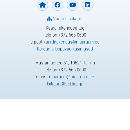
Vaata sisukaarti
Kaardirakenduse tugi
telefon +372 665 0600
e-post
kaardirakendus@maaruum.ee
Korduma kippuvad küsimused
Mustamäe tee 51, 10621 Tallinn
telefon +372 665 0600
e-post
maaruum@maaruum.ee
Liitu uuGISed listiga