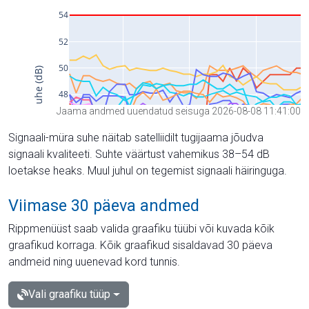
Jaama andmed uuendatud seisuga 2026-08-08 11:41:00
Signaali-müra suhe näitab satelliidilt tugijaama jõudva
signaali kvaliteeti. Suhte väärtust vahemikus 38–54 dB
loetakse heaks. Muul juhul on tegemist signaali häiringuga.
Viimase 30 päeva andmed
Rippmenüüst saab valida graafiku tüübi või kuvada kõik
graafikud korraga. Kõik graafikud sisaldavad 30 päeva
andmeid ning uuenevad kord tunnis.
Vali graafiku tüüp