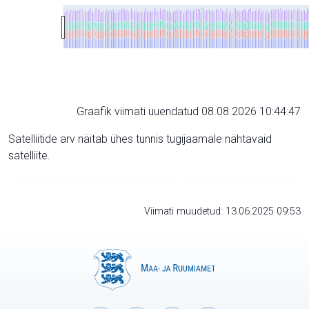
Graafik viimati uuendatud 08.08.2026 10:44:47
Satelliitide arv näitab ühes tunnis tugijaamale nähtavaid
satelliite.
Viimati muudetud: 13.06.2025 09:53