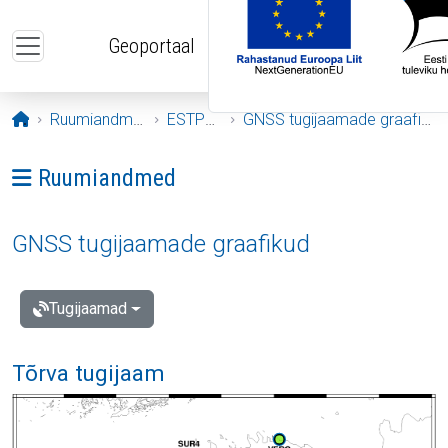
Liigu edasi põhisisu juurde
Geoportaal
Avaleht
Ruumiandmed
ESTPOS
GNSS tugijaamade graafikud
Ava menüü: Ruumiandmed
Ruumiandmed
GNSS tugijaamade graafikud
Tugijaamad
Tõrva tugijaam