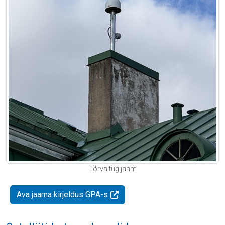
Tõrva tugijaam
Ava jaama kirjeldus GPA-s