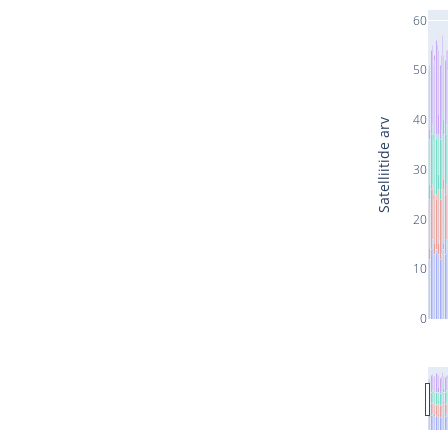
60
50
40
Satelliitide arv
30
20
10
0