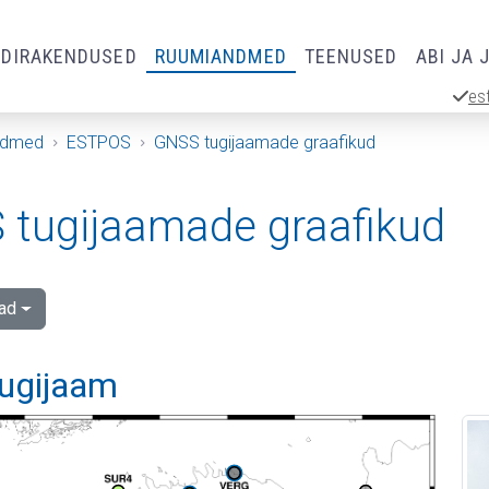
RDIRAKENDUSED
RUUMIANDMED
TEENUSED
ABI JA 
es
ndmed
ESTPOS
GNSS tugijaamade graafikud
tugijaamade graafikud
ad
tugijaam