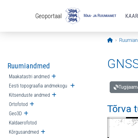
Liigu edasi põhisisu juurde
Geoportaal
KAA
Avaleht
Ruumia
GNSS 
Ruumiandmed
Maakatastri andmed
Ava alammenüü
Eesti topograafia andmekogu
Ava alammenüü
Tugijaam
Kitsenduste andmed
Ava alammenüü
Ortofotod
Ava alammenüü
Tõrva 
Geo3D
Ava alammenüü
Kaldaerofotod
Kõrgusandmed
Ava alammenüü