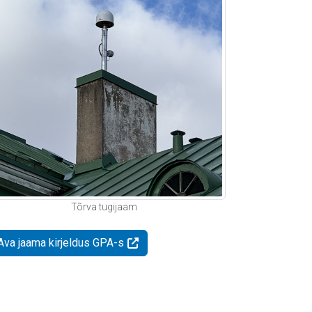
Tõrva tugijaam
Ava jaama kirjeldus GPA-s