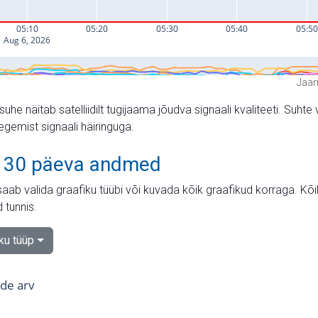
Jaam
suhe näitab satelliidilt tugijaama jõudva signaali kvaliteeti. Su
tegemist signaali häiringuga.
 30 päeva andmed
aab valida graafiku tüübi või kuvada kõik graafikud korraga. Kõ
 tunnis.
iku tüüp
tide arv