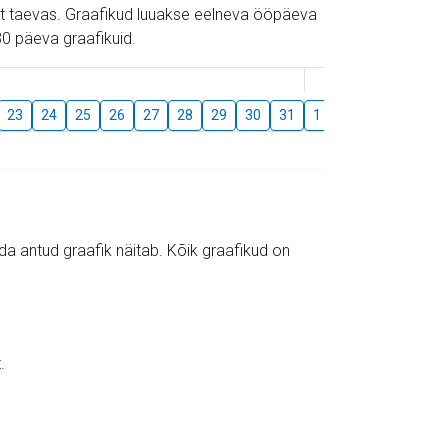
gust taevas. Graafikud luuakse eelneva ööpäeva
0 päeva graafikuid.
August
23
24
25
26
27
28
29
30
31
1
2
3
4
5
mida antud graafik näitab. Kõik graafikud on
.