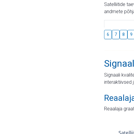
Satelliitide t
andmete põhja
6
7
8
9
Signaal
Signaali kvali
interaktiivsed 
Reaalaj
Reaalaja graa