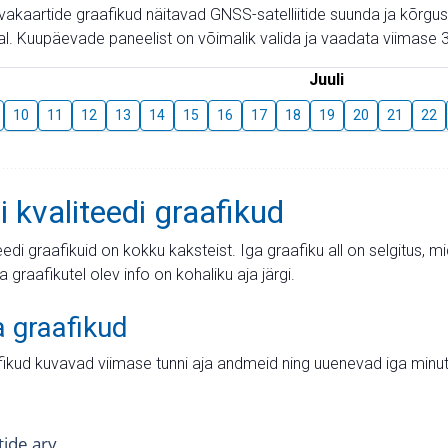
aevakaartide graafikud näitavad GNSS-satelliitide suunda ja kõr
l. Kuupäevade paneelist on võimalik valida ja vaadata viimase 3
Juuli
10
11
12
13
14
15
16
17
18
19
20
21
22
i kvaliteedi graafikud
teedi graafikuid on kokku kaksteist. Iga graafiku all on selgitus, 
ja graafikutel olev info on kohaliku aja järgi.
a graafikud
fikud kuvavad viimase tunni aja andmeid ning uuenevad iga minut