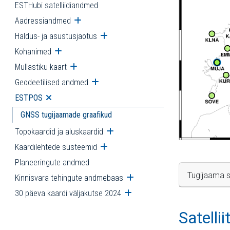
ESTHubi satelliidiandmed
Aadressiandmed
Ava alammenüü
Haldus- ja asustusjaotus
Ava alammenüü
Kohanimed
Ava alammenüü
Mullastiku kaart
Ava alammenüü
Geodeetilised andmed
Ava alammenüü
ESTPOS
Ava alammenüü
GNSS tugijaamade graafikud
Topokaardid ja aluskaardid
Ava alammenüü
Kaardilehtede süsteemid
Ava alammenüü
Planeeringute andmed
Tugijaama s
Kinnisvara tehingute andmebaas
Ava alammenüü
30 päeva kaardi väljakutse 2024
Ava alammenüü
Satelli