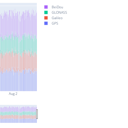
BeiDou
GLONASS
Galileo
GPS
Aug 2