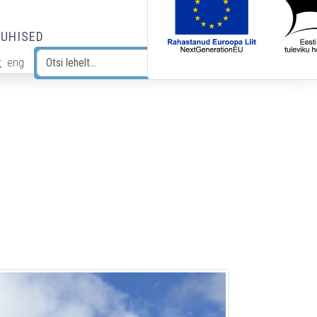
JUHISED
t
eng
Otsi