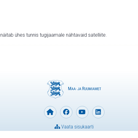
v näitab ühes tunnis tugijaamale nähtavaid satelliite.
Vaata sisukaarti