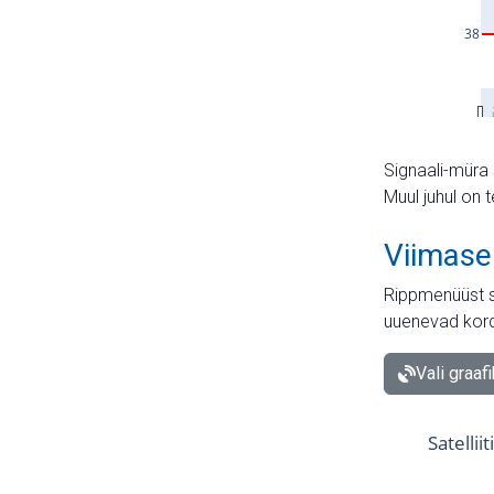
Signaali-müra 
Muul juhul on 
Viimase
Rippmenüüst s
uuenevad kord
Vali graaf
Satellii