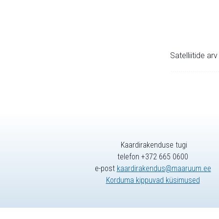
Satelliitide ar
Kaardirakenduse tugi
telefon +372 665 0600
e-post
kaardirakendus@maaruum.ee
Korduma kippuvad küsimused