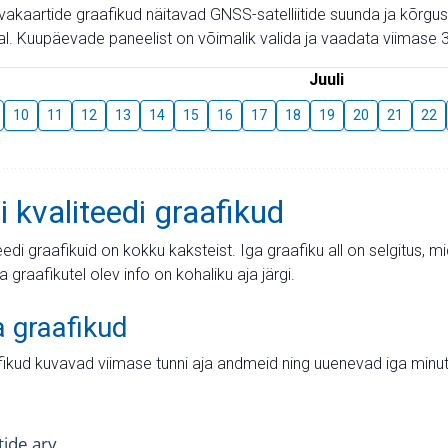
aevakaartide graafikud näitavad GNSS-satelliitide suunda ja kõr
l. Kuupäevade paneelist on võimalik valida ja vaadata viimase 3
Juuli
10
11
12
13
14
15
16
17
18
19
20
21
22
i kvaliteedi graafikud
teedi graafikuid on kokku kaksteist. Iga graafiku all on selgitus, 
ja graafikutel olev info on kohaliku aja järgi.
a graafikud
fikud kuvavad viimase tunni aja andmeid ning uuenevad iga minut