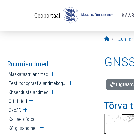
Liigu edasi põhisisu juurde
Geoportaal
KAA
Avaleht
Ruumia
GNSS 
Ruumiandmed
Maakatastri andmed
Ava alammenüü
Eesti topograafia andmekogu
Ava alammenüü
Tugijaam
Kitsenduste andmed
Ava alammenüü
Ortofotod
Ava alammenüü
Tõrva 
Geo3D
Ava alammenüü
Kaldaerofotod
Kõrgusandmed
Ava alammenüü