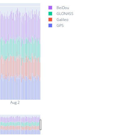
BeiDou
GLONASS
Galileo
GPS
Aug 2