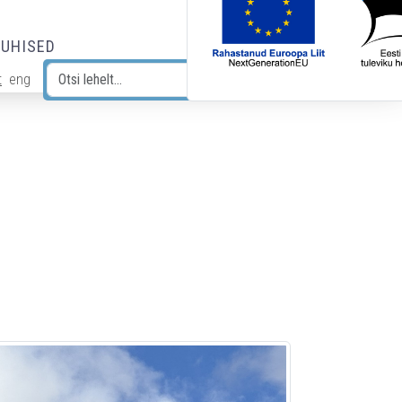
JUHISED
t
eng
Otsi