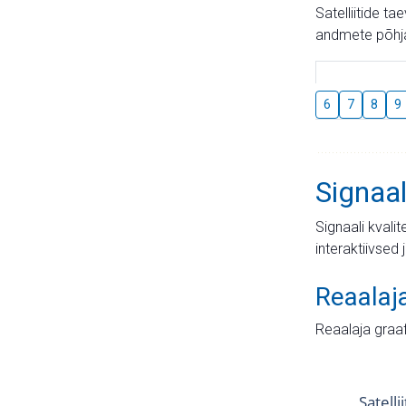
Satelliitide t
andmete põhja
6
7
8
9
Signaal
Signaali kvali
interaktiivsed 
Reaalaj
Reaalaja graa