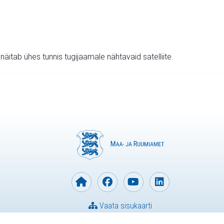
v näitab ühes tunnis tugijaamale nähtavaid satelliite.
Vaata sisukaarti