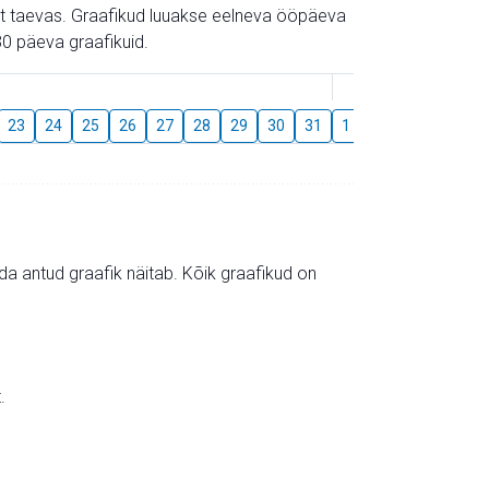
gust taevas. Graafikud luuakse eelneva ööpäeva
0 päeva graafikuid.
August
23
24
25
26
27
28
29
30
31
1
2
3
4
5
mida antud graafik näitab. Kõik graafikud on
.