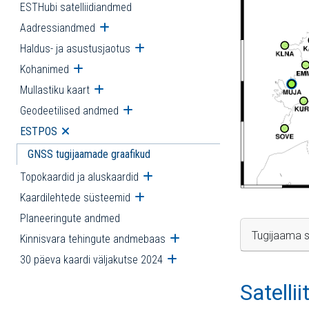
ESTHubi satelliidiandmed
Aadressiandmed
Ava alammenüü
Haldus- ja asustusjaotus
Ava alammenüü
Kohanimed
Ava alammenüü
Mullastiku kaart
Ava alammenüü
Geodeetilised andmed
Ava alammenüü
ESTPOS
Ava alammenüü
GNSS tugijaamade graafikud
Topokaardid ja aluskaardid
Ava alammenüü
Kaardilehtede süsteemid
Ava alammenüü
Planeeringute andmed
Tugijaama s
Kinnisvara tehingute andmebaas
Ava alammenüü
30 päeva kaardi väljakutse 2024
Ava alammenüü
Satelli