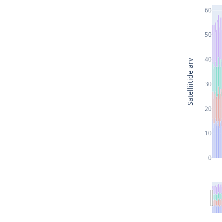
60
50
40
Satelliitide arv
30
20
10
0