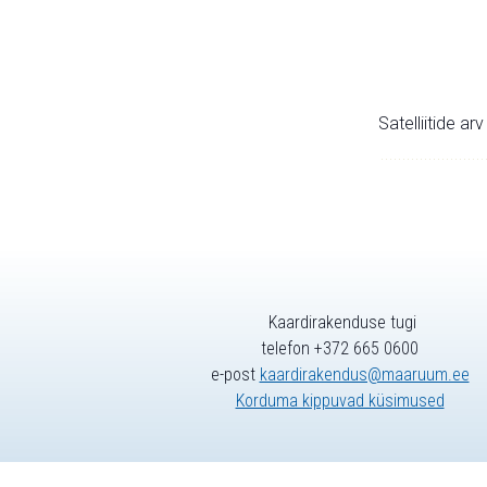
Satelliitide ar
Kaardirakenduse tugi
telefon +372 665 0600
e-post
kaardirakendus@maaruum.ee
Korduma kippuvad küsimused