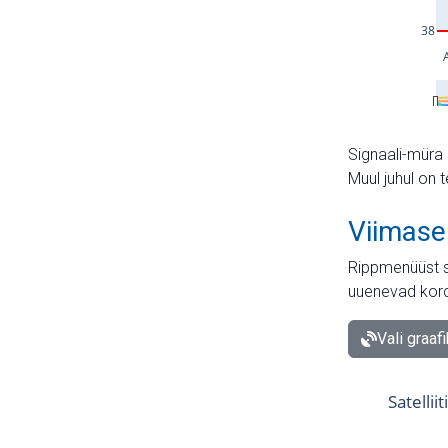
Signaali-müra 
Muul juhul on 
Viimase
Rippmenüüst s
uuenevad kord
Vali graaf
Satellii