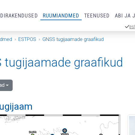
RDIRAKENDUSED
RUUMIANDMED
TEENUSED
ABI JA 
es
ndmed
ESTPOS
GNSS tugijaamade graafikud
tugijaamade graafikud
ad
tugijaam