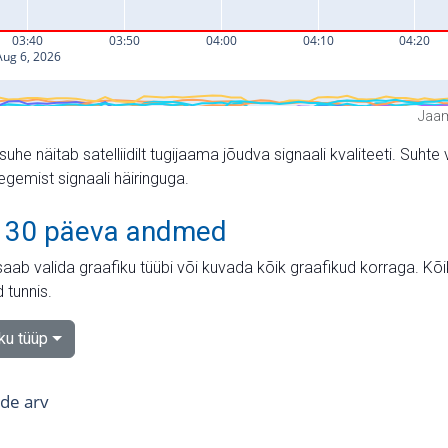
Jaam
suhe näitab satelliidilt tugijaama jõudva signaali kvaliteeti. Su
tegemist signaali häiringuga.
 30 päeva andmed
aab valida graafiku tüübi või kuvada kõik graafikud korraga. Kõ
 tunnis.
iku tüüp
tide arv