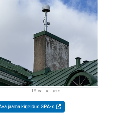
Tõrva tugijaam
Ava jaama kirjeldus GPA-s