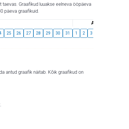
gust taevas. Graafikud luuakse eelneva ööpäeva
0 päeva graafikuid.
August
4
25
26
27
28
29
30
31
1
2
3
4
5
6
7
mida antud graafik näitab. Kõik graafikud on
.