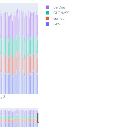
BeiDou
GLONASS
Galileo
GPS
ug 2