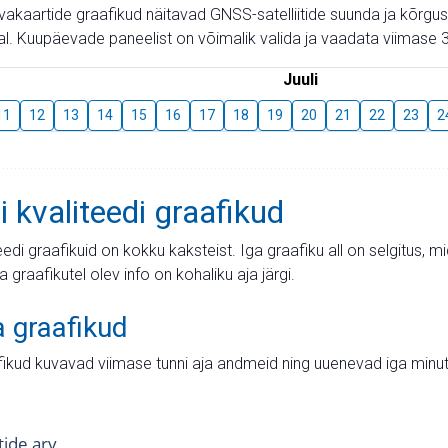
aevakaartide graafikud näitavad GNSS-satelliitide suunda ja kõr
l. Kuupäevade paneelist on võimalik valida ja vaadata viimase 3
Juuli
11
12
13
14
15
16
17
18
19
20
21
22
23
2
i kvaliteedi graafikud
teedi graafikuid on kokku kaksteist. Iga graafiku all on selgitus, 
ja graafikutel olev info on kohaliku aja järgi.
a graafikud
fikud kuvavad viimase tunni aja andmeid ning uuenevad iga minut