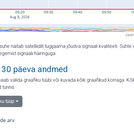
Jaam
suhe näitab satelliidilt tugijaama jõudva signaali kvaliteeti. Su
tegemist signaali häiringuga.
 30 päeva andmed
aab valida graafiku tüübi või kuvada kõik graafikud korraga. Kõ
 tunnis.
iku tüüp
tide arv