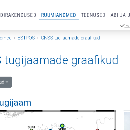
RDIRAKENDUSED
RUUMIANDMED
TEENUSED
ABI JA 
es
ndmed
ESTPOS
GNSS tugijaamade graafikud
tugijaamade graafikud
ad
tugijaam