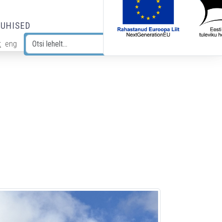
JUHISED
t
eng
Otsi