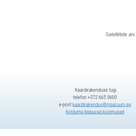
Satelliitide ar
Kaardirakenduse tugi
telefon +372 665 0600
e-post
kaardirakendus@maaruum.ee
Korduma kippuvad küsimused