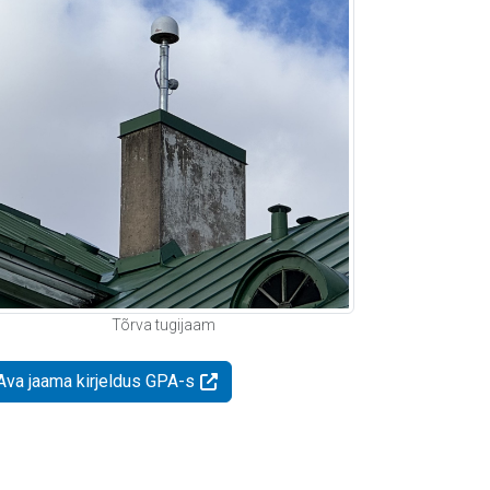
Tõrva tugijaam
Ava jaama kirjeldus GPA-s