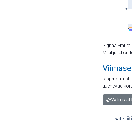
Signaali-müra 
Muul juhul on 
Viimase
Rippmenüüst s
uuenevad kord
Vali graaf
Satellii