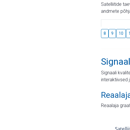
Satelliitide t
andmete põhja
8
9
10
Signaal
Signaali kvali
interaktiivsed 
Reaalaj
Reaalaja graa