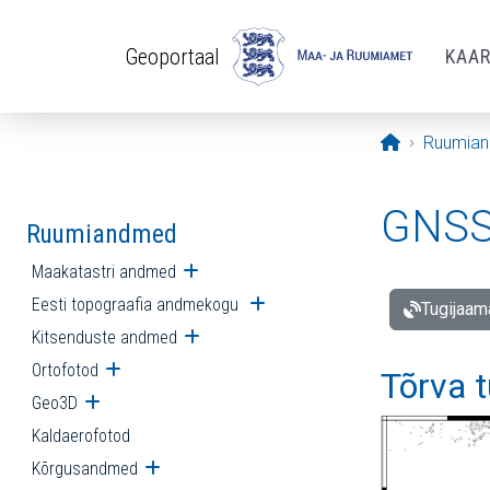
Liigu edasi põhisisu juurde
Geoportaal
KAA
Avaleht
Ruumia
GNSS 
Ruumiandmed
Maakatastri andmed
Ava alammenüü
Eesti topograafia andmekogu
Ava alammenüü
Tugijaam
Kitsenduste andmed
Ava alammenüü
Ortofotod
Ava alammenüü
Tõrva 
Geo3D
Ava alammenüü
Kaldaerofotod
Kõrgusandmed
Ava alammenüü