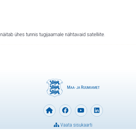
v näitab ühes tunnis tugijaamale nähtavaid satelliite.
Vaata sisukaarti