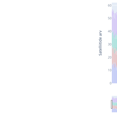
60
50
40
Satelliitide arv
30
20
10
0