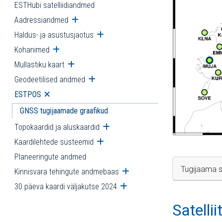
ESTHubi satelliidiandmed
Aadressiandmed
Ava alammenüü
Haldus- ja asustusjaotus
Ava alammenüü
Kohanimed
Ava alammenüü
Mullastiku kaart
Ava alammenüü
Geodeetilised andmed
Ava alammenüü
ESTPOS
Ava alammenüü
GNSS tugijaamade graafikud
Topokaardid ja aluskaardid
Ava alammenüü
Kaardilehtede süsteemid
Ava alammenüü
Planeeringute andmed
Tugijaama s
Kinnisvara tehingute andmebaas
Ava alammenüü
30 päeva kaardi väljakutse 2024
Ava alammenüü
Satelli