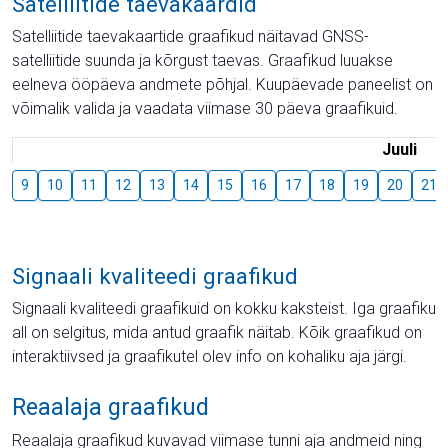
Satelliitide taevakaardid
Satelliitide taevakaartide graafikud näitavad GNSS-
satelliitide suunda ja kõrgust taevas. Graafikud luuakse
eelneva ööpäeva andmete põhjal. Kuupäevade paneelist on
võimalik valida ja vaadata viimase 30 päeva graafikuid.
Juuli
9
10
11
12
13
14
15
16
17
18
19
20
21
Signaali kvaliteedi graafikud
Signaali kvaliteedi graafikuid on kokku kaksteist. Iga graafiku
all on selgitus, mida antud graafik näitab. Kõik graafikud on
interaktiivsed ja graafikutel olev info on kohaliku aja järgi.
Reaalaja graafikud
Reaalaja graafikud kuvavad viimase tunni aja andmeid ning