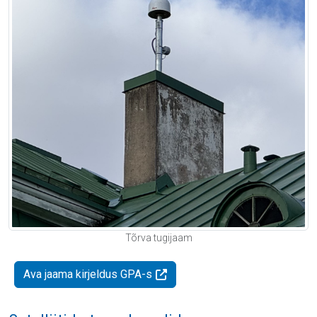
Tõrva tugijaam
Ava jaama kirjeldus GPA-s