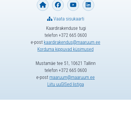
Vaata sisukaarti
Kaardirakenduse tugi
telefon +372 665 0600
e-post
kaardirakendus@maaruum.ee
Korduma kippuvad küsimused
Mustamäe tee 51, 10621 Tallinn
telefon +372 665 0600
e-post
maaruum@maaruum.ee
Liitu uuGISed listiga