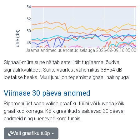
Jaama andmed uuendatud seisuga 2026-08-09 16:05:00
Signaali-müra suhe näitab satelliidilt tugijaama jõudva
signaali kvaliteeti. Suhte väärtust vahemikus 38–54 dB
loetakse heaks. Muul juhul on tegemist signaali häiringuga.
Viimase 30 päeva andmed
Rippmenüüst saab valida graafiku tüübi või kuvada kõik
graafikud korraga. Kõik graafikud sisaldavad 30 päeva
andmeid ning uuenevad kord tunnis.
Vali graafiku tüüp