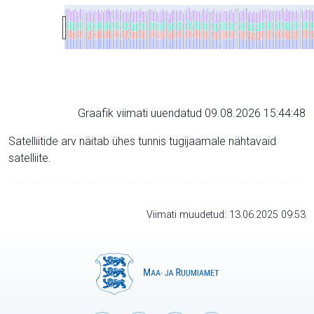
Graafik viimati uuendatud 09.08.2026 15:44:48
Satelliitide arv näitab ühes tunnis tugijaamale nähtavaid
satelliite.
Viimati muudetud: 13.06.2025 09:53