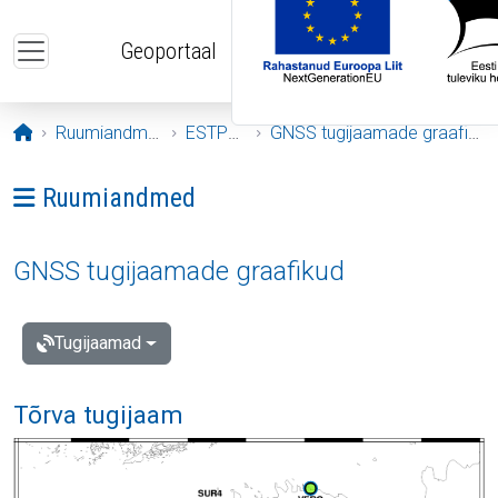
Liigu edasi põhisisu juurde
Geoportaal
Avaleht
Ruumiandmed
ESTPOS
GNSS tugijaamade graafikud
Ava menüü: Ruumiandmed
Ruumiandmed
GNSS tugijaamade graafikud
Tugijaamad
Tõrva tugijaam