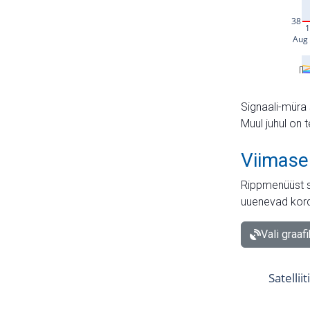
Signaali-müra 
Muul juhul on 
Viimase
Rippmenüüst s
uuenevad kord
Vali graaf
Satellii