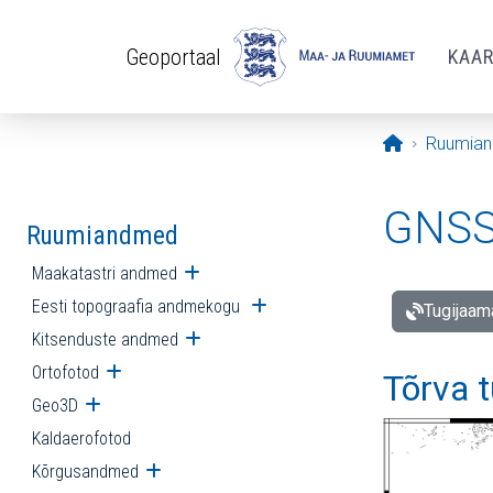
Liigu edasi põhisisu juurde
Geoportaal
KAA
Avaleht
Ruumia
GNSS 
Ruumiandmed
Maakatastri andmed
Ava alammenüü
Eesti topograafia andmekogu
Ava alammenüü
Tugijaam
Kitsenduste andmed
Ava alammenüü
Ortofotod
Ava alammenüü
Tõrva 
Geo3D
Ava alammenüü
Kaldaerofotod
Kõrgusandmed
Ava alammenüü