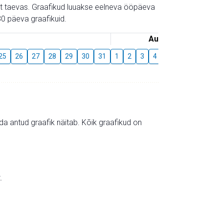
gust taevas. Graafikud luuakse eelneva ööpäeva
0 päeva graafikuid.
August
25
26
27
28
29
30
31
1
2
3
4
5
6
7
8
mida antud graafik näitab. Kõik graafikud on
.