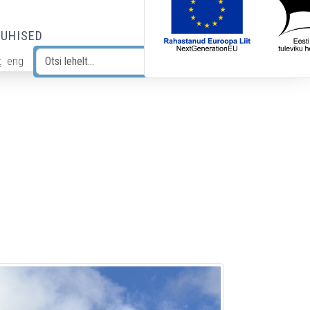
JUHISED
t
eng
Otsi