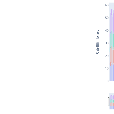
60
50
40
Satelliitide arv
30
20
10
0