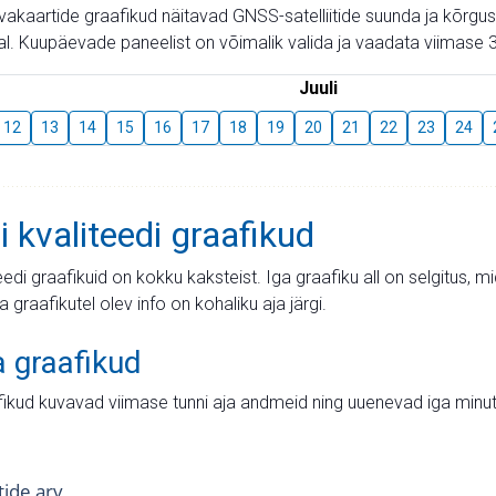
aevakaartide graafikud näitavad GNSS-satelliitide suunda ja kõr
l. Kuupäevade paneelist on võimalik valida ja vaadata viimase 3
Juuli
12
13
14
15
16
17
18
19
20
21
22
23
24
i kvaliteedi graafikud
teedi graafikuid on kokku kaksteist. Iga graafiku all on selgitus, 
ja graafikutel olev info on kohaliku aja järgi.
a graafikud
fikud kuvavad viimase tunni aja andmeid ning uuenevad iga minut