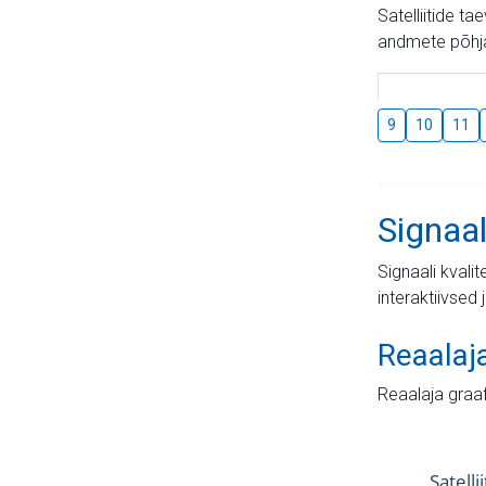
Satelliitide t
andmete põhja
9
10
11
Signaal
Signaali kvali
interaktiivsed 
Reaalaj
Reaalaja graa