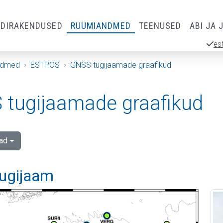
RDIRAKENDUSED
RUUMIANDMED
TEENUSED
ABI JA 
es
ndmed
ESTPOS
GNSS tugijaamade graafikud
tugijaamade graafikud
ad
tugijaam