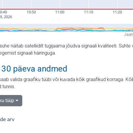
Jaam
suhe näitab satelliidilt tugijaama jõudva signaali kvaliteeti. Su
tegemist signaali häiringuga.
 30 päeva andmed
aab valida graafiku tüübi või kuvada kõik graafikud korraga. Kõ
 tunnis.
iku tüüp
tide arv