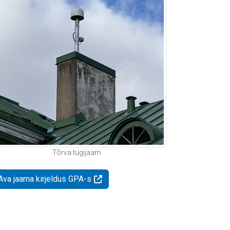
Tõrva tugijaam
Ava jaama kirjeldus GPA-s