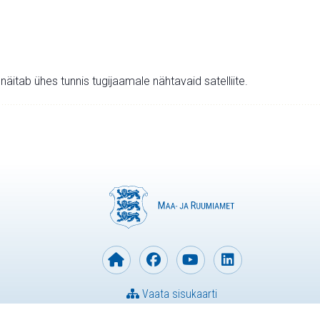
v näitab ühes tunnis tugijaamale nähtavaid satelliite.
Vaata sisukaarti