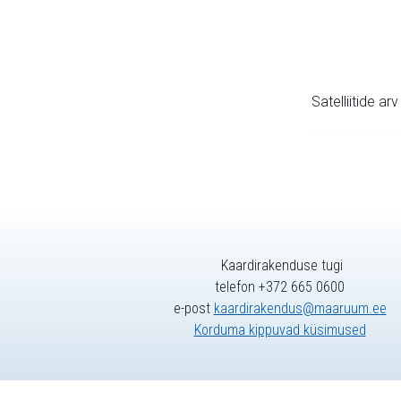
Satelliitide ar
Kaardirakenduse tugi
telefon +372 665 0600
e-post
kaardirakendus@maaruum.ee
Korduma kippuvad küsimused