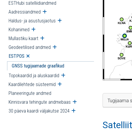
ESTHubi satelliidiandmed
Aadressiandmed
Ava alammenüü
Haldus- ja asustusjaotus
Ava alammenüü
Kohanimed
Ava alammenüü
Mullastiku kaart
Ava alammenüü
Geodeetilised andmed
Ava alammenüü
ESTPOS
Ava alammenüü
GNSS tugijaamade graafikud
Topokaardid ja aluskaardid
Ava alammenüü
Kaardilehtede süsteemid
Ava alammenüü
Planeeringute andmed
Tugijaama s
Kinnisvara tehingute andmebaas
Ava alammenüü
30 päeva kaardi väljakutse 2024
Ava alammenüü
Satelli