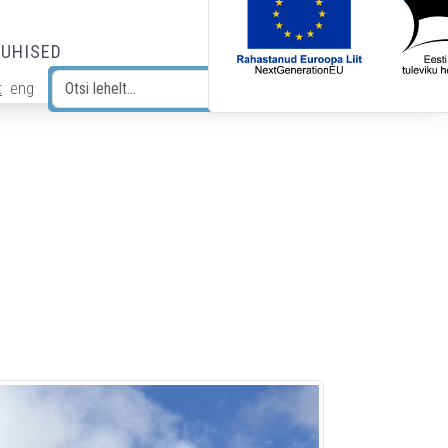
JUHISED
t
eng
Otsi