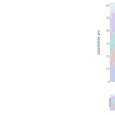
60
50
40
Satelliitide arv
30
20
10
0