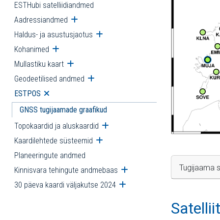
ESTHubi satelliidiandmed
Aadressiandmed
Ava alammenüü
Haldus- ja asustusjaotus
Ava alammenüü
Kohanimed
Ava alammenüü
Mullastiku kaart
Ava alammenüü
Geodeetilised andmed
Ava alammenüü
ESTPOS
Ava alammenüü
GNSS tugijaamade graafikud
Topokaardid ja aluskaardid
Ava alammenüü
Kaardilehtede süsteemid
Ava alammenüü
Planeeringute andmed
Tugijaama s
Kinnisvara tehingute andmebaas
Ava alammenüü
30 päeva kaardi väljakutse 2024
Ava alammenüü
Satelli