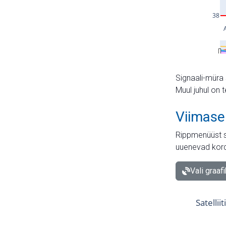
Signaali-müra 
Muul juhul on 
Viimase
Rippmenüüst s
uuenevad kord
Vali graaf
Satellii