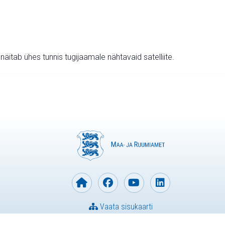
v näitab ühes tunnis tugijaamale nähtavaid satelliite.
Vaata sisukaarti