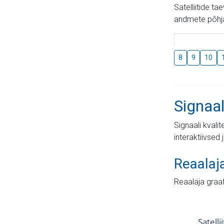
Satelliitide t
andmete põhja
8
9
10
Signaal
Signaali kvali
interaktiivsed 
Reaalaj
Reaalaja graa