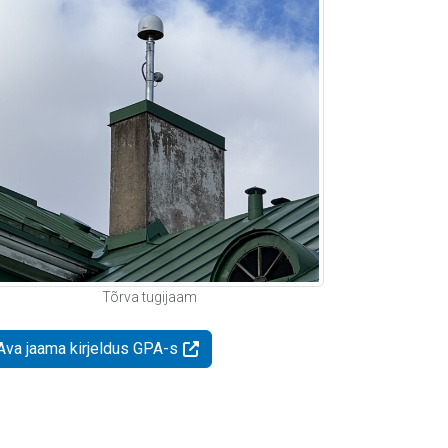
Tõrva tugijaam
Ava jaama kirjeldus GPA-s