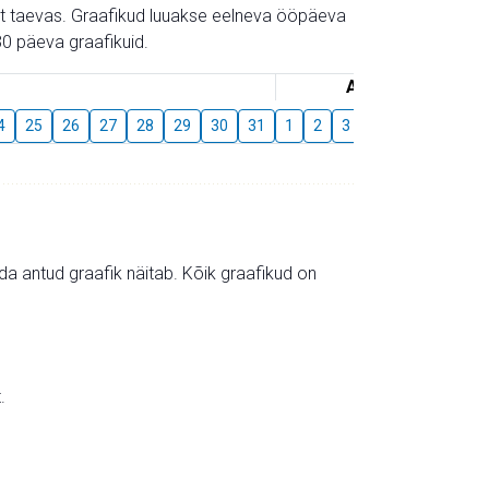
gust taevas. Graafikud luuakse eelneva ööpäeva
0 päeva graafikuid.
August
4
25
26
27
28
29
30
31
1
2
3
4
5
6
7
mida antud graafik näitab. Kõik graafikud on
.