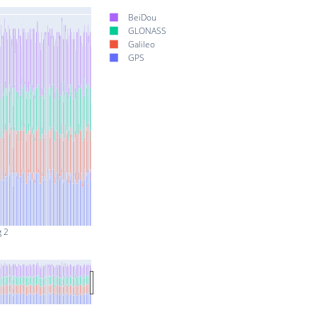
BeiDou
GLONASS
Galileo
GPS
g 2