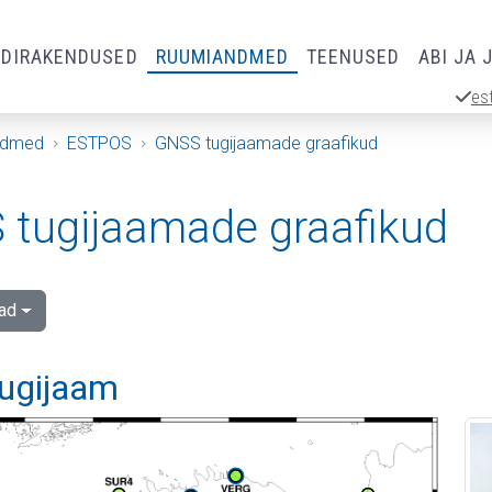
RDIRAKENDUSED
RUUMIANDMED
TEENUSED
ABI JA 
es
ndmed
ESTPOS
GNSS tugijaamade graafikud
tugijaamade graafikud
ad
tugijaam