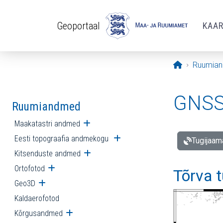
Liigu edasi põhisisu juurde
Geoportaal
KAA
Avaleht
Ruumia
GNSS 
Ruumiandmed
Maakatastri andmed
Ava alammenüü
Eesti topograafia andmekogu
Ava alammenüü
Tugijaam
Kitsenduste andmed
Ava alammenüü
Ortofotod
Ava alammenüü
Tõrva 
Geo3D
Ava alammenüü
Kaldaerofotod
Kõrgusandmed
Ava alammenüü