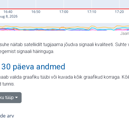
Jaam
suhe näitab satelliidilt tugijaama jõudva signaali kvaliteeti. Su
tegemist signaali häiringuga.
 30 päeva andmed
aab valida graafiku tüübi või kuvada kõik graafikud korraga. Kõ
 tunnis.
iku tüüp
tide arv