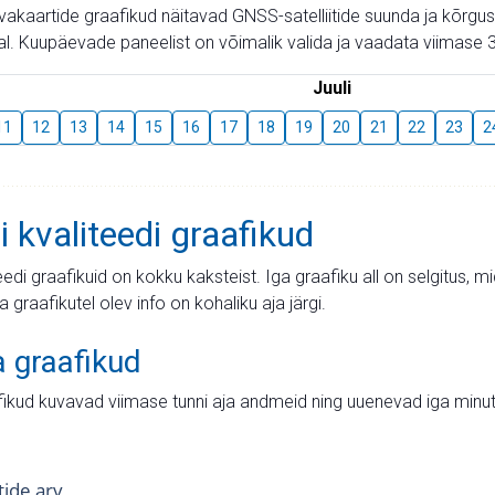
aevakaartide graafikud näitavad GNSS-satelliitide suunda ja kõr
l. Kuupäevade paneelist on võimalik valida ja vaadata viimase 3
Juuli
11
12
13
14
15
16
17
18
19
20
21
22
23
2
i kvaliteedi graafikud
teedi graafikuid on kokku kaksteist. Iga graafiku all on selgitus, 
ja graafikutel olev info on kohaliku aja järgi.
a graafikud
fikud kuvavad viimase tunni aja andmeid ning uuenevad iga minut