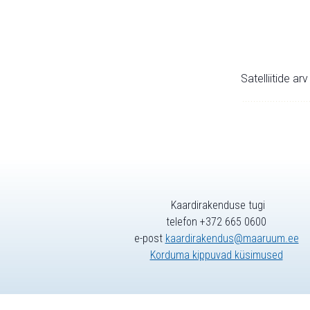
Satelliitide ar
Kaardirakenduse tugi
telefon +372 665 0600
e-post
kaardirakendus@maaruum.ee
Korduma kippuvad küsimused