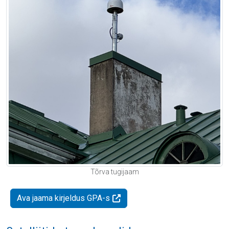
Tõrva tugijaam
Ava jaama kirjeldus GPA-s