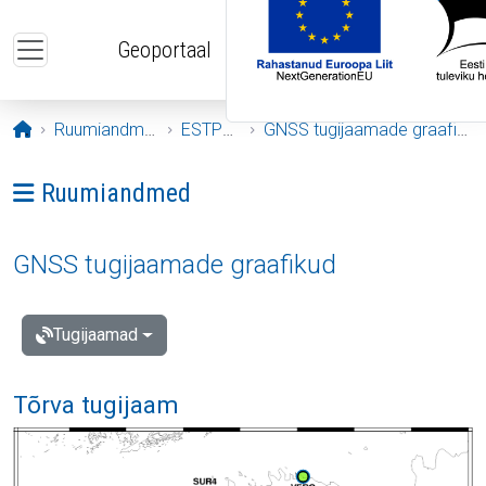
Liigu edasi põhisisu juurde
Geoportaal
Avaleht
Ruumiandmed
ESTPOS
GNSS tugijaamade graafikud
Ava menüü: Ruumiandmed
Ruumiandmed
GNSS tugijaamade graafikud
Tugijaamad
Tõrva tugijaam