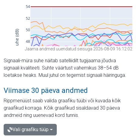
Jaama andmed uuendatud seisuga 2026-08-09 16:12:02
Signaali-müra suhe näitab satelliidilt tugijaama jõudva
signaali kvaliteeti. Suhte väärtust vahemikus 38–54 dB
loetakse heaks. Muul juhul on tegemist signaali häiringuga.
Viimase 30 päeva andmed
Rippmenüüst saab valida graafiku tüübi või kuvada kõik
graafikud korraga. Kõik graafikud sisaldavad 30 päeva
andmeid ning uuenevad kord tunnis.
Vali graafiku tüüp