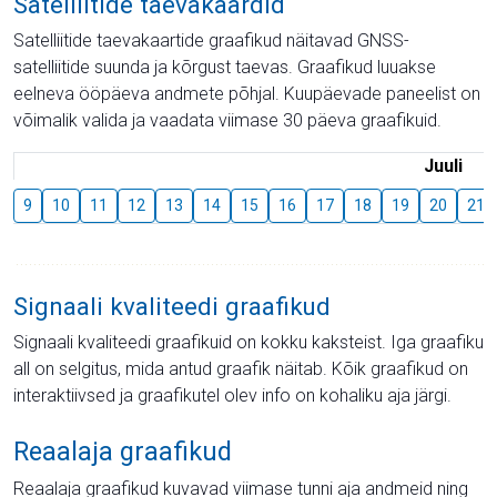
Satelliitide taevakaardid
Satelliitide taevakaartide graafikud näitavad GNSS-
satelliitide suunda ja kõrgust taevas. Graafikud luuakse
eelneva ööpäeva andmete põhjal. Kuupäevade paneelist on
võimalik valida ja vaadata viimase 30 päeva graafikuid.
Juuli
9
10
11
12
13
14
15
16
17
18
19
20
21
Signaali kvaliteedi graafikud
Signaali kvaliteedi graafikuid on kokku kaksteist. Iga graafiku
all on selgitus, mida antud graafik näitab. Kõik graafikud on
interaktiivsed ja graafikutel olev info on kohaliku aja järgi.
Reaalaja graafikud
Reaalaja graafikud kuvavad viimase tunni aja andmeid ning