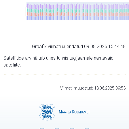
Graafik viimati uuendatud 09.08.2026 15:44:48
Satelliitide arv näitab ühes tunnis tugijaamale nähtavaid
satelliite.
Viimati muudetud: 13.06.2025 09:53