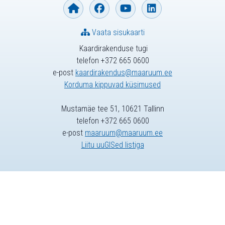
Vaata sisukaarti
Kaardirakenduse tugi
telefon +372 665 0600
e-post
kaardirakendus@maaruum.ee
Korduma kippuvad küsimused
Mustamäe tee 51, 10621 Tallinn
telefon +372 665 0600
e-post
maaruum@maaruum.ee
Liitu uuGISed listiga