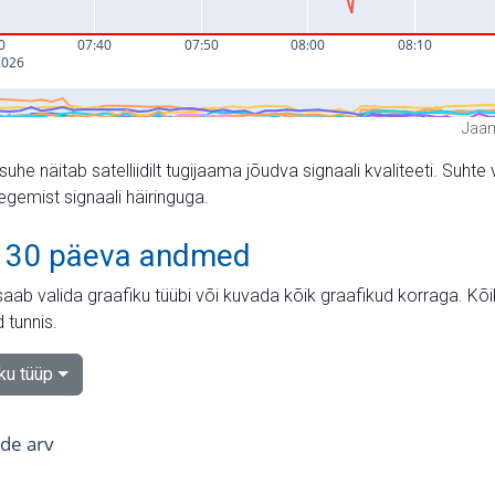
Jaam
suhe näitab satelliidilt tugijaama jõudva signaali kvaliteeti. Su
tegemist signaali häiringuga.
 30 päeva andmed
aab valida graafiku tüübi või kuvada kõik graafikud korraga. Kõ
 tunnis.
iku tüüp
tide arv