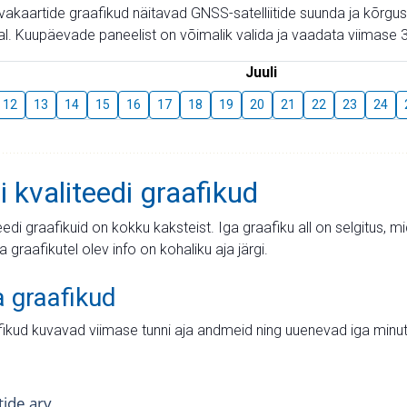
aevakaartide graafikud näitavad GNSS-satelliitide suunda ja kõr
l. Kuupäevade paneelist on võimalik valida ja vaadata viimase 3
Juuli
12
13
14
15
16
17
18
19
20
21
22
23
24
i kvaliteedi graafikud
teedi graafikuid on kokku kaksteist. Iga graafiku all on selgitus, 
ja graafikutel olev info on kohaliku aja järgi.
a graafikud
fikud kuvavad viimase tunni aja andmeid ning uuenevad iga minut