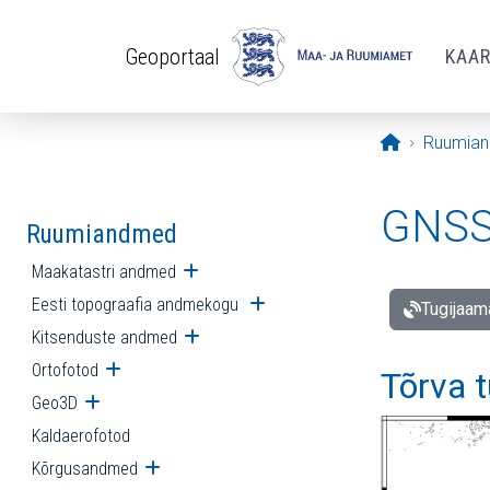
Liigu edasi põhisisu juurde
Geoportaal
KAA
Avaleht
Ruumia
GNSS 
Ruumiandmed
Maakatastri andmed
Ava alammenüü
Eesti topograafia andmekogu
Ava alammenüü
Tugijaam
Kitsenduste andmed
Ava alammenüü
Ortofotod
Ava alammenüü
Tõrva 
Geo3D
Ava alammenüü
Kaldaerofotod
Kõrgusandmed
Ava alammenüü