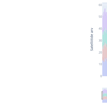
60
50
40
Satelliitide arv
30
20
10
0