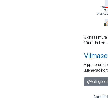
Signaali-müra 
Muul juhul on 
Viimase
Rippmenüüst s
uuenevad kord
Vali graaf
Satellii