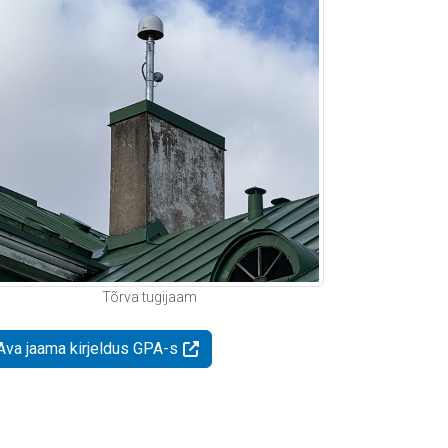
Tõrva tugijaam
Ava jaama kirjeldus GPA-s