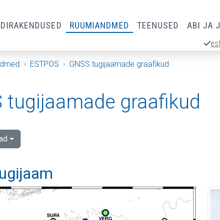
RDIRAKENDUSED
RUUMIANDMED
TEENUSED
ABI JA 
es
ndmed
ESTPOS
GNSS tugijaamade graafikud
tugijaamade graafikud
ad
tugijaam