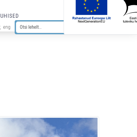
JUHISED
t
eng
Otsi