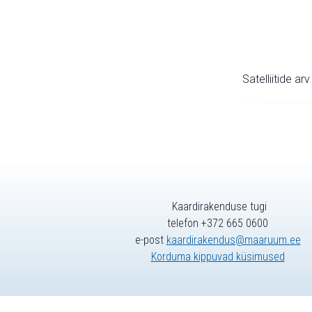
Satelliitide ar
Kaardirakenduse tugi
telefon +372 665 0600
e-post
kaardirakendus@maaruum.ee
Korduma kippuvad küsimused