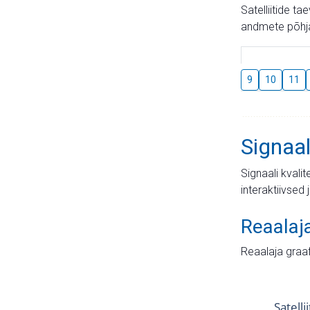
Satelliitide t
andmete põhja
9
10
11
Signaal
Signaali kvali
interaktiivsed 
Reaalaj
Reaalaja graa