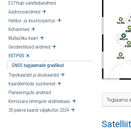
ESTHubi satelliidiandmed
Aadressiandmed
Ava alammenüü
Haldus- ja asustusjaotus
Ava alammenüü
Kohanimed
Ava alammenüü
Mullastiku kaart
Ava alammenüü
Geodeetilised andmed
Ava alammenüü
ESTPOS
Ava alammenüü
GNSS tugijaamade graafikud
Topokaardid ja aluskaardid
Ava alammenüü
Kaardilehtede süsteemid
Ava alammenüü
Planeeringute andmed
Tugijaama s
Kinnisvara tehingute andmebaas
Ava alammenüü
30 päeva kaardi väljakutse 2024
Ava alammenüü
Satelli