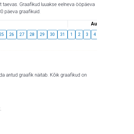
gust taevas. Graafikud luuakse eelneva ööpäeva
0 päeva graafikuid.
August
25
26
27
28
29
30
31
1
2
3
4
5
6
7
8
mida antud graafik näitab. Kõik graafikud on
.