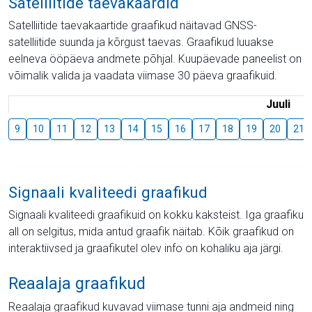
Satelliitide taevakaardid
Satelliitide taevakaartide graafikud näitavad GNSS-
satelliitide suunda ja kõrgust taevas. Graafikud luuakse
eelneva ööpäeva andmete põhjal. Kuupäevade paneelist on
võimalik valida ja vaadata viimase 30 päeva graafikuid.
Juuli
9
10
11
12
13
14
15
16
17
18
19
20
21
Signaali kvaliteedi graafikud
Signaali kvaliteedi graafikuid on kokku kaksteist. Iga graafiku
all on selgitus, mida antud graafik näitab. Kõik graafikud on
interaktiivsed ja graafikutel olev info on kohaliku aja järgi.
Reaalaja graafikud
Reaalaja graafikud kuvavad viimase tunni aja andmeid ning