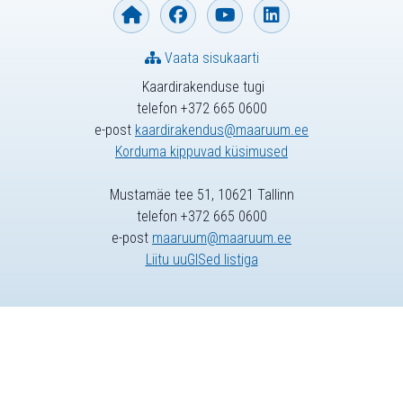
Vaata sisukaarti
Kaardirakenduse tugi
telefon +372 665 0600
e-post
kaardirakendus@maaruum.ee
Korduma kippuvad küsimused
Mustamäe tee 51, 10621 Tallinn
telefon +372 665 0600
e-post
maaruum@maaruum.ee
Liitu uuGISed listiga