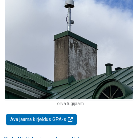
Tõrva tugijaam
Ava jaama kirjeldus GPA-s