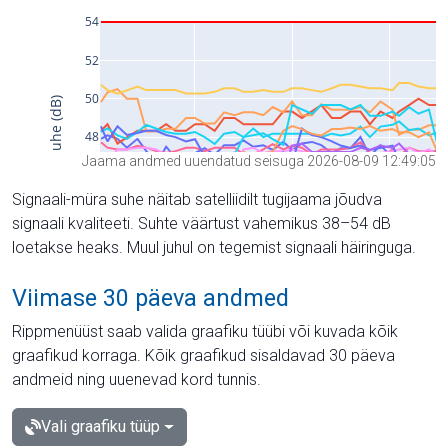
Jaama andmed uuendatud seisuga 2026-08-09 12:49:05
Signaali-müra suhe näitab satelliidilt tugijaama jõudva
signaali kvaliteeti. Suhte väärtust vahemikus 38–54 dB
loetakse heaks. Muul juhul on tegemist signaali häiringuga.
Viimase 30 päeva andmed
Rippmenüüst saab valida graafiku tüübi või kuvada kõik
graafikud korraga. Kõik graafikud sisaldavad 30 päeva
andmeid ning uuenevad kord tunnis.
Vali graafiku tüüp