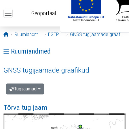
Liigu edasi põhisisu juurde
Geoportaal
Avaleht
Ruumiandmed
ESTPOS
GNSS tugijaamade graafikud
Ava menüü: Ruumiandmed
Ruumiandmed
GNSS tugijaamade graafikud
Tugijaamad
Tõrva tugijaam