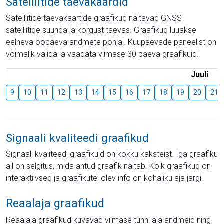
Satelliitide taevakaardid
Satelliitide taevakaartide graafikud näitavad GNSS-
satelliitide suunda ja kõrgust taevas. Graafikud luuakse
eelneva ööpäeva andmete põhjal. Kuupäevade paneelist on
võimalik valida ja vaadata viimase 30 päeva graafikuid.
Juuli
9
10
11
12
13
14
15
16
17
18
19
20
21
Signaali kvaliteedi graafikud
Signaali kvaliteedi graafikuid on kokku kaksteist. Iga graafiku
all on selgitus, mida antud graafik näitab. Kõik graafikud on
interaktiivsed ja graafikutel olev info on kohaliku aja järgi.
Reaalaja graafikud
Reaalaja graafikud kuvavad viimase tunni aja andmeid ning