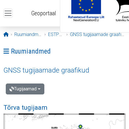
Liigu edasi põhisisu juurde
Geoportaal
Avaleht
Ruumiandmed
ESTPOS
GNSS tugijaamade graafikud
Ava menüü: Ruumiandmed
Ruumiandmed
GNSS tugijaamade graafikud
Tugijaamad
Tõrva tugijaam