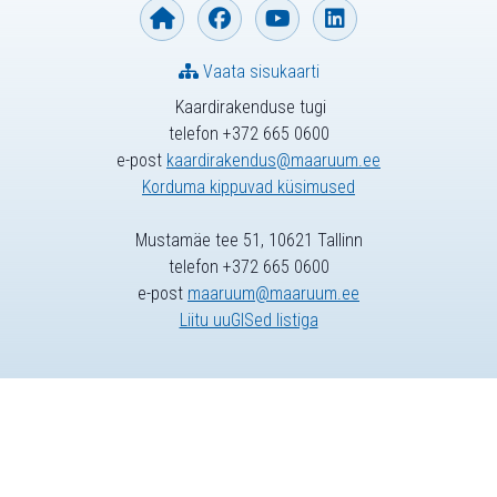
Vaata sisukaarti
Kaardirakenduse tugi
telefon +372 665 0600
e-post
kaardirakendus@maaruum.ee
Korduma kippuvad küsimused
Mustamäe tee 51, 10621 Tallinn
telefon +372 665 0600
e-post
maaruum@maaruum.ee
Liitu uuGISed listiga