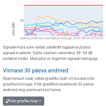
Jaama andmed uuendatud seisuga 2026-08-09 00:03:00
Signaali-müra suhe näitab satelliidilt tugijaama jõudva
signaali kvaliteeti. Suhte väärtust vahemikus 38–54 dB
loetakse heaks. Muul juhul on tegemist signaali häiringuga.
Viimase 30 päeva andmed
Rippmenüüst saab valida graafiku tüübi või kuvada kõik
graafikud korraga. Kõik graafikud sisaldavad 30 päeva
andmeid ning uuenevad kord tunnis.
Vali graafiku tüüp