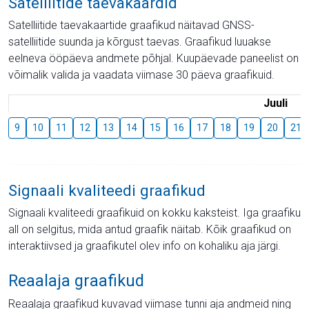
Satelliitide taevakaardid
Satelliitide taevakaartide graafikud näitavad GNSS-
satelliitide suunda ja kõrgust taevas. Graafikud luuakse
eelneva ööpäeva andmete põhjal. Kuupäevade paneelist on
võimalik valida ja vaadata viimase 30 päeva graafikuid.
Juuli
9
10
11
12
13
14
15
16
17
18
19
20
21
Signaali kvaliteedi graafikud
Signaali kvaliteedi graafikuid on kokku kaksteist. Iga graafiku
all on selgitus, mida antud graafik näitab. Kõik graafikud on
interaktiivsed ja graafikutel olev info on kohaliku aja järgi.
Reaalaja graafikud
Reaalaja graafikud kuvavad viimase tunni aja andmeid ning