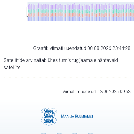
Graafik viimati uuendatud 08.08.2026 23:44:28
Satelliitide arv näitab ühes tunnis tugijaamale nähtavaid
satelliite.
Viimati muudetud: 13.06.2025 09:53