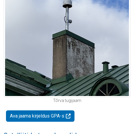
Tõrva tugijaam
Ava jaama kirjeldus GPA-s