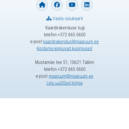
Vaata sisukaarti
Kaardirakenduse tugi
telefon +372 665 0600
e-post
kaardirakendus@maaruum.ee
Korduma kippuvad küsimused
Mustamäe tee 51, 10621 Tallinn
telefon +372 665 0600
e-post
maaruum@maaruum.ee
Liitu uuGISed listiga