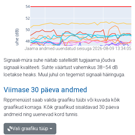
Jaama andmed uuendatud seisuga 2026-08-09 13:34:05
Signaali-müra suhe näitab satelliidilt tugijaama jõudva
signaali kvaliteeti. Suhte väärtust vahemikus 38–54 dB
loetakse heaks. Muul juhul on tegemist signaali häiringuga.
Viimase 30 päeva andmed
Rippmenüüst saab valida graafiku tüübi või kuvada kõik
graafikud korraga. Kõik graafikud sisaldavad 30 päeva
andmeid ning uuenevad kord tunnis.
Vali graafiku tüüp