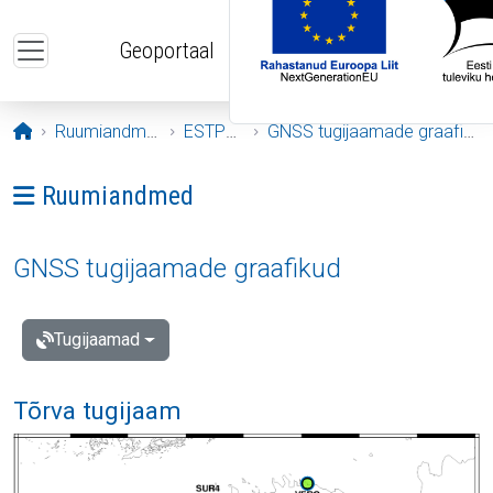
Liigu edasi põhisisu juurde
Geoportaal
Avaleht
Ruumiandmed
ESTPOS
GNSS tugijaamade graafikud
Ava menüü: Ruumiandmed
Ruumiandmed
GNSS tugijaamade graafikud
Tugijaamad
Tõrva tugijaam