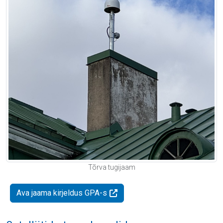
Tõrva tugijaam
Ava jaama kirjeldus GPA-s