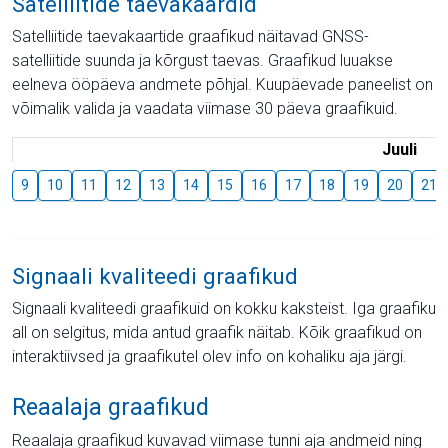
Satelliitide taevakaardid
Satelliitide taevakaartide graafikud näitavad GNSS-
satelliitide suunda ja kõrgust taevas. Graafikud luuakse
eelneva ööpäeva andmete põhjal. Kuupäevade paneelist on
võimalik valida ja vaadata viimase 30 päeva graafikuid.
Juuli
9
10
11
12
13
14
15
16
17
18
19
20
21
Signaali kvaliteedi graafikud
Signaali kvaliteedi graafikuid on kokku kaksteist. Iga graafiku
all on selgitus, mida antud graafik näitab. Kõik graafikud on
interaktiivsed ja graafikutel olev info on kohaliku aja järgi.
Reaalaja graafikud
Reaalaja graafikud kuvavad viimase tunni aja andmeid ning