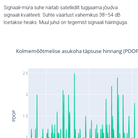
Signaali-müra suhe näitab satelliidilt tugijaama jõudva
signaali kvaliteeti. Suhte väärtust vahemikus 38–54 dB
loetakse heaks. Muul juhul on tegemist signaali häiringuga.
Kolmemõõtmelise asukoha täpsuse hinnang (PDOP
2.5
2
PDOP
1.5
1