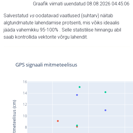
Graafik viimati uuendatud 08.08.2026 04:45:06
Salvestatud
vs
oodatavad vaatlused (suhtarv) näitab
algtundmatute lahendamise protsenti, mis võiks ideaalis
jääda vahemikku 95-100% . Selle statistilise hinnangu abil
saab kontrollida vektorite võrgu lahendit.
GPS signaali mitmeteelisus
16
14
Signaali mitmeteelisus (cm)
12
10
8