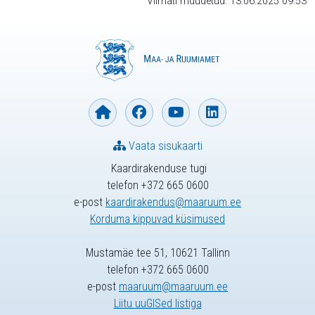
Viimati muudetud: 13.06.2025 09:53
Vaata sisukaarti
Kaardirakenduse tugi
telefon +372 665 0600
e-post
kaardirakendus@maaruum.ee
Korduma kippuvad küsimused
Mustamäe tee 51, 10621 Tallinn
telefon +372 665 0600
e-post
maaruum@maaruum.ee
Liitu uuGISed listiga