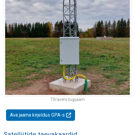
Tõravere tugijaam
Ava jaama kirjeldus GPA-s
Satelliitide taevakaardid