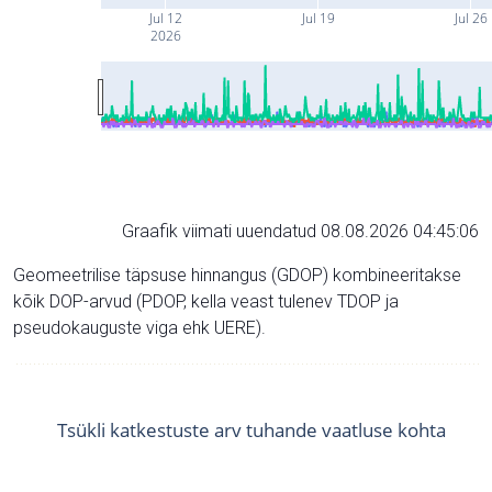
Jul 12
Jul 19
Jul 26
2026
Graafik viimati uuendatud 08.08.2026 04:45:06
Geomeetrilise täpsuse hinnangus (GDOP) kombineeritakse
kõik DOP-arvud (PDOP, kella veast tulenev TDOP ja
pseudokauguste viga ehk UERE).
Tsükli katkestuste arv tuhande vaatluse kohta