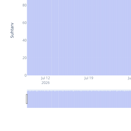
80
60
Suhtarv
40
20
0
Jul 12
Jul 19
Ju
2026