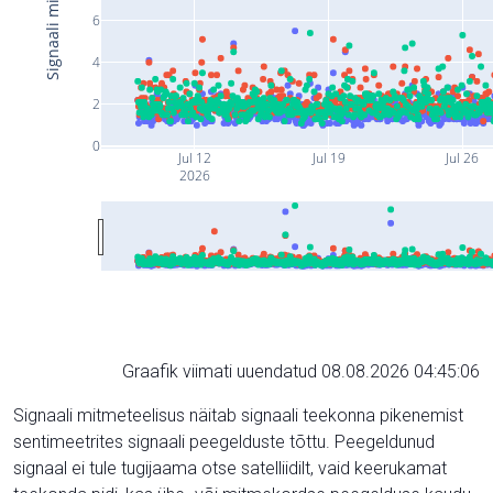
6
4
2
0
Jul 12
Jul 19
Jul 26
2026
Graafik viimati uuendatud 08.08.2026 04:45:06
Signaali mitmeteelisus näitab signaali teekonna pikenemist
sentimeetrites signaali peegelduste tõttu. Peegeldunud
signaal ei tule tugijaama otse satelliidilt, vaid keerukamat