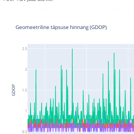
Geomeetriline täpsuse hinnang (GDOP)
2.5
2
GDOP
1.5
1
0.5