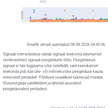
2026
Graafik viimati uuendatud 08.08.2026 04:45:06
Signaali mitmeteelisus näitab signaali teekonna pikenemist
sentimeetrites signaali peegelduste tõttu. Peegeldunud
signaal ei tule tugijaama otse satelliidilt, vaid keerukamat
teekonda pidi, kas ühe- või mitmekordse peegelduse kaudu
erinevatelt pindadelt. Põhilised veaallikad tulenevad madala
tõusunurgaga satelliitidest ja lähedal asuvatest
peegelduvatest pindadest.