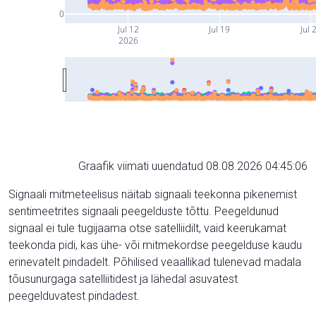
0
Jul 12
Jul 19
Jul 
2026
Graafik viimati uuendatud 08.08.2026 04:45:06
Signaali mitmeteelisus näitab signaali teekonna pikenemist
sentimeetrites signaali peegelduste tõttu. Peegeldunud
signaal ei tule tugijaama otse satelliidilt, vaid keerukamat
teekonda pidi, kas ühe- või mitmekordse peegelduse kaudu
erinevatelt pindadelt. Põhilised veaallikad tulenevad madala
tõusunurgaga satelliitidest ja lähedal asuvatest
peegelduvatest pindadest.