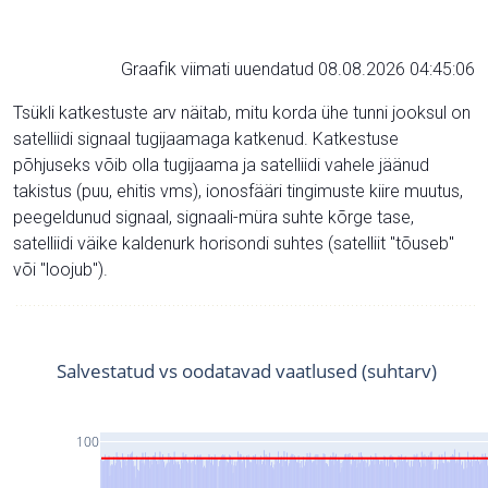
Graafik viimati uuendatud 08.08.2026 04:45:06
Tsükli katkestuste arv näitab, mitu korda ühe tunni jooksul on
satelliidi signaal tugijaamaga katkenud. Katkestuse
põhjuseks võib olla tugijaama ja satelliidi vahele jäänud
takistus (puu, ehitis vms), ionosfääri tingimuste kiire muutus,
peegeldunud signaal, signaali-müra suhte kõrge tase,
satelliidi väike kaldenurk horisondi suhtes (satelliit "tõuseb"
või "loojub").
Salvestatud vs oodatavad vaatlused (suhtarv)
100