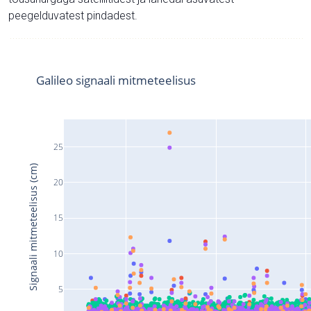
peegelduvatest pindadest.
Galileo signaali mitmeteelisus
25
Signaali mitmeteelisus (cm)
20
15
10
5