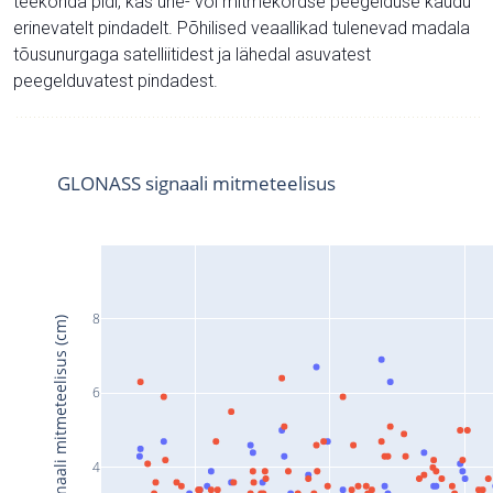
teekonda pidi, kas ühe- või mitmekordse peegelduse kaudu
erinevatelt pindadelt. Põhilised veaallikad tulenevad madala
tõusunurgaga satelliitidest ja lähedal asuvatest
peegelduvatest pindadest.
GLONASS signaali mitmeteelisus
8
Signaali mitmeteelisus (cm)
6
4