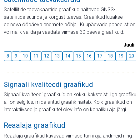
Satelliitide taevakaartide graafikud näitavad GNSS-
satelliitide suunda ja kõrgust taevas. Graafikud luuakse
eelneva ööpäeva andmete põhjal. Kuupäevade paneelist on
võimalik valida ja vaadata viimase 30 päeva graafikuid.
Juuli
8
9
10
11
12
13
14
15
16
17
18
19
20
Signaali kvaliteedi graafikud
Signaali kvaliteedi graafikuid on kokku kaksteist. Iga graafiku
all on selgitus, mida antud graafik näitab. Kõik graafikud on
interaktiivsed ja graafikutel olev info on kohaliku aja järgi.
Reaalaja graafikud
Reaalaja graafikud kuvavad viimase tunni aja andmeid ning