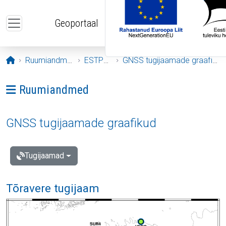
Liigu edasi põhisisu juurde
Geoportaal
Avaleht
Ruumiandmed
ESTPOS
GNSS tugijaamade graafikud
Ava menüü: Ruumiandmed
Ruumiandmed
GNSS tugijaamade graafikud
Tugijaamad
Tõravere tugijaam