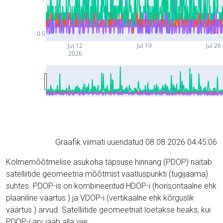
0.5
Jul 12
Jul 19
Jul 26
2026
Graafik viimati uuendatud 08.08.2026 04:45:06
Kolmemõõtmelise asukoha täpsuse hinnang (PDOP) näitab
satelliitide geomeetria mõõtmist vaatluspunkti (tugijaama)
suhtes. PDOP-is on kombineeritud HDOP-i (horisontaalne ehk
plaaniline väärtus ) ja VDOP-i (vertikaalne ehk kõrguslik
väärtus ) arvud. Satelliitide geomeetriat loetakse heaks, kui
PDOP-i arv jääb alla viie.