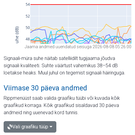
Jaama andmed uuendatud seisuga 2026-08-08 05:26:00
Signaali-müra suhe näitab satelliidilt tugijaama jõudva
signaali kvaliteeti. Suhte väärtust vahemikus 38–54 dB
loetakse heaks. Muul juhul on tegemist signaali häiringuga.
Viimase 30 päeva andmed
Rippmenüüst saab valida graafiku tüübi või kuvada kõik
graafikud korraga. Kõik graafikud sisaldavad 30 päeva
andmeid ning uuenevad kord tunnis.
Vali graafiku tüüp