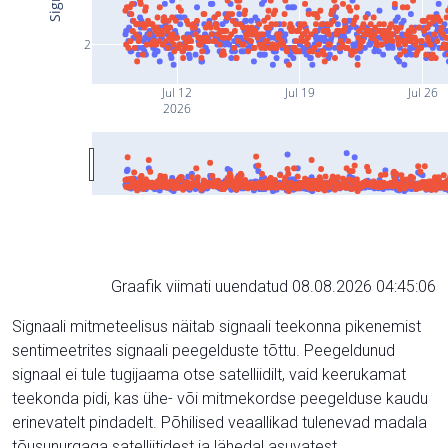
2
Jul 12
Jul 19
Jul 26
2026
Graafik viimati uuendatud 08.08.2026 04:45:06
Signaali mitmeteelisus näitab signaali teekonna pikenemist
sentimeetrites signaali peegelduste tõttu. Peegeldunud
signaal ei tule tugijaama otse satelliidilt, vaid keerukamat
teekonda pidi, kas ühe- või mitmekordse peegelduse kaudu
erinevatelt pindadelt. Põhilised veaallikad tulenevad madala
tõusunurgaga satelliitidest ja lähedal asuvatest