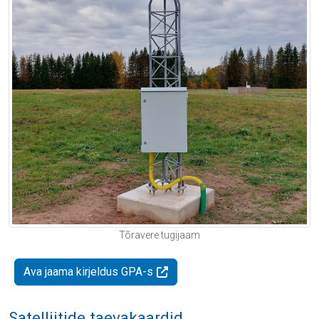
Tõravere tugijaam
Ava jaama kirjeldus GPA-s
Satelliitide taevakaardid