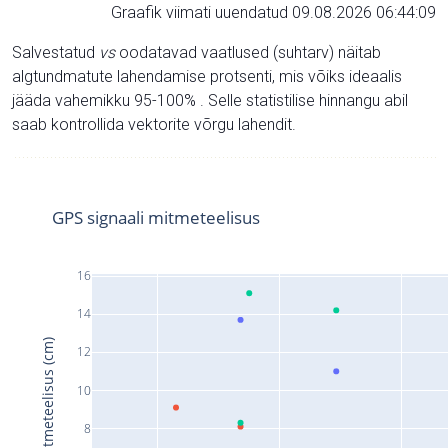
Graafik viimati uuendatud 09.08.2026 06:44:09
Salvestatud
vs
oodatavad vaatlused (suhtarv) näitab
algtundmatute lahendamise protsenti, mis võiks ideaalis
jääda vahemikku 95-100% . Selle statistilise hinnangu abil
saab kontrollida vektorite võrgu lahendit.
GPS signaali mitmeteelisus
16
14
Signaali mitmeteelisus (cm)
12
10
8