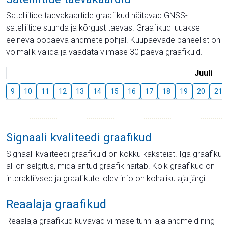
Satelliitide taevakaartide graafikud näitavad GNSS-
satelliitide suunda ja kõrgust taevas. Graafikud luuakse
eelneva ööpäeva andmete põhjal. Kuupäevade paneelist on
võimalik valida ja vaadata viimase 30 päeva graafikuid.
Juuli
9
10
11
12
13
14
15
16
17
18
19
20
21
Signaali kvaliteedi graafikud
Signaali kvaliteedi graafikuid on kokku kaksteist. Iga graafiku
all on selgitus, mida antud graafik näitab. Kõik graafikud on
interaktiivsed ja graafikutel olev info on kohaliku aja järgi.
Reaalaja graafikud
Reaalaja graafikud kuvavad viimase tunni aja andmeid ning