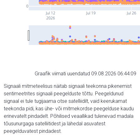
0
Jul 12
Jul 19
Jul 26
2026
Graafik viimati uuendatud 09.08.2026 06:44:09
Signaali mitmeteelisus näitab signaali teekonna pikenemist
sentimeetrites signaali peegelduste tõttu. Peegeldunud
signaal ei tule tugijaama otse satelliidilt, vaid keerukamat
teekonda pidi, kas ühe- või mitmekordse peegelduse kaudu
erinevatelt pindadelt. Põhilised veaallikad tulenevad madala
tõusunurgaga satelliitidest ja lähedal asuvatest
peegelduvatest pindadest.