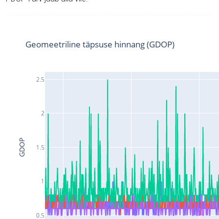
Geomeetriline täpsuse hinnang (GDOP)
2.5
2
GDOP
1.5
1
0.5