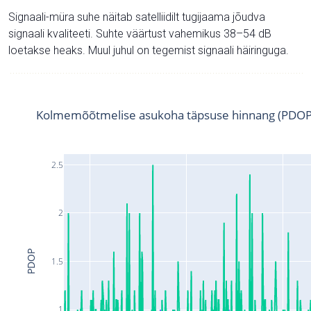
Signaali-müra suhe näitab satelliidilt tugijaama jõudva
signaali kvaliteeti. Suhte väärtust vahemikus 38–54 dB
loetakse heaks. Muul juhul on tegemist signaali häiringuga.
Kolmemõõtmelise asukoha täpsuse hinnang (PDOP
2.5
2
PDOP
1.5
1