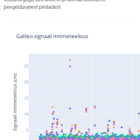
peegelduvatest pindadest.
Galileo signaali mitmeteelisus
25
Signaali mitmeteelisus (cm)
20
15
10
5