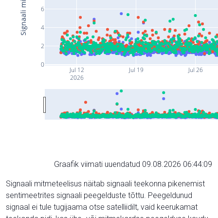
6
4
2
0
Jul 12
Jul 19
Jul 26
2026
Graafik viimati uuendatud 09.08.2026 06:44:09
Signaali mitmeteelisus näitab signaali teekonna pikenemist
sentimeetrites signaali peegelduste tõttu. Peegeldunud
signaal ei tule tugijaama otse satelliidilt, vaid keerukamat