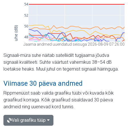
Jaama andmed uuendatud seisuga 2026-08-09 07:26:00
Signaali-müra suhe näitab satelliidilt tugijaama jõudva
signaali kvaliteeti. Suhte väärtust vahemikus 38–54 dB
loetakse heaks. Muul juhul on tegemist signaali häiringuga.
Viimase 30 päeva andmed
Rippmenüüst saab valida graafiku tüübi või kuvada kõik
graafikud korraga. Kõik graafikud sisaldavad 30 päeva
andmeid ning uuenevad kord tunnis.
Vali graafiku tüüp