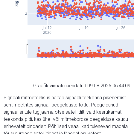
2
Jul 12
Jul 19
Jul 26
2026
Graafik viimati uuendatud 09.08.2026 06:44:09
Signaali mitmeteelisus näitab signaali teekonna pikenemist
sentimeetrites signaali peegelduste tõttu. Peegeldunud
signaal ei tule tugijaama otse satelliidilt, vaid keerukamat
teekonda pidi, kas ühe- või mitmekordse peegelduse kaudu
erinevatelt pindadelt. Põhilised veaallikad tulenevad madala
tõusunurgaga satelliitidest ja lähedal asuvatest