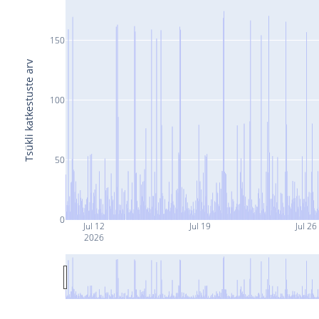
150
Tsükli katkestuste arv
100
50
0
Jul 12
Jul 19
Jul 26
2026