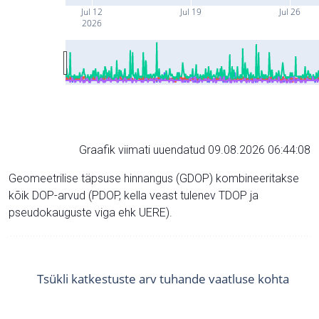
Jul 12
Jul 19
Jul 26
2026
Graafik viimati uuendatud 09.08.2026 06:44:08
Geomeetrilise täpsuse hinnangus (GDOP) kombineeritakse
kõik DOP-arvud (PDOP, kella veast tulenev TDOP ja
pseudokauguste viga ehk UERE).
Tsükli katkestuste arv tuhande vaatluse kohta