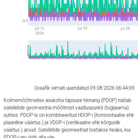
0.5
Jul 12
Jul 19
Jul 26
2026
Graafik viimati uuendatud 09.08.2026 06:44:09
Kolmemõõtmelise asukoha täpsuse hinnang (PDOP) näitab
satelliitide geomeetria mõõtmist vaatluspunkti (tugijaama)
suhtes. PDOP-is on kombineeritud HDOP-i (horisontaalne ehk
plaaniline väärtus ) ja VDOP-i (vertikaalne ehk kõrguslik
väärtus ) arvud. Satelliitide geomeetriat loetakse heaks, kui
PDOP-i arv jääb alla viie.