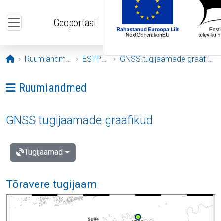
Liigu edasi põhisisu juurde
Geoportaal
Avaleht
Ruumiandmed
ESTPOS
GNSS tugijaamade graafikud
Ava menüü: Ruumiandmed
Ruumiandmed
GNSS tugijaamade graafikud
Tugijaamad
Tõravere tugijaam