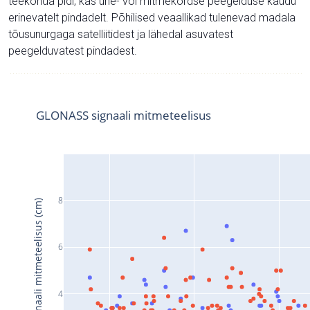
teekonda pidi, kas ühe- või mitmekordse peegelduse kaudu
erinevatelt pindadelt. Põhilised veaallikad tulenevad madala
tõusunurgaga satelliitidest ja lähedal asuvatest
peegelduvatest pindadest.
GLONASS signaali mitmeteelisus
8
Signaali mitmeteelisus (cm)
6
4