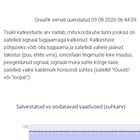
Graafik viimati uuendatud 09.08.2026 06:44:09
Tsükli katkestuste arv näitab, mitu korda ühe tunni jooksul on
satelliidi signaal tugijaamaga katkenud. Katkestuse
põhjuseks võib olla tugijaama ja satelliidi vahele jäänud
takistus (puu, ehitis vms), ionosfääri tingimuste kiire muutus,
peegeldunud signaal, signaali-müra suhte kõrge tase,
satelliidi väike kaldenurk horisondi suhtes (satelliit "tõuseb"
või "loojub").
Salvestatud vs oodatavad vaatlused (suhtarv)
100