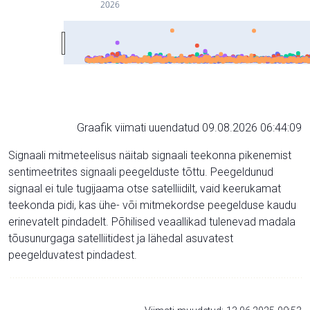
2026
Graafik viimati uuendatud 09.08.2026 06:44:09
Signaali mitmeteelisus näitab signaali teekonna pikenemist
sentimeetrites signaali peegelduste tõttu. Peegeldunud
signaal ei tule tugijaama otse satelliidilt, vaid keerukamat
teekonda pidi, kas ühe- või mitmekordse peegelduse kaudu
erinevatelt pindadelt. Põhilised veaallikad tulenevad madala
tõusunurgaga satelliitidest ja lähedal asuvatest
peegelduvatest pindadest.