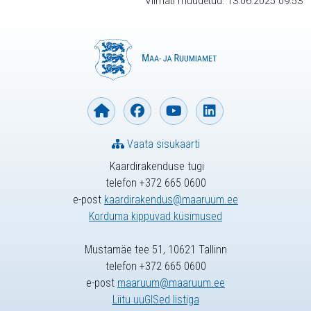
Viimati muudetud: 13.06.2025 09:53
Vaata sisukaarti
Kaardirakenduse tugi
telefon +372 665 0600
e-post
kaardirakendus@maaruum.ee
Korduma kippuvad küsimused
Mustamäe tee 51, 10621 Tallinn
telefon +372 665 0600
e-post
maaruum@maaruum.ee
Liitu uuGISed listiga