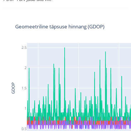
Geomeetriline täpsuse hinnang (GDOP)
2.5
2
GDOP
1.5
1
0.5