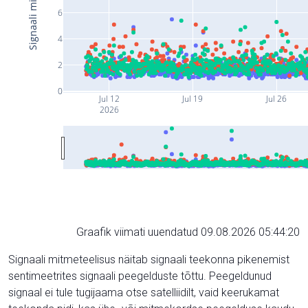
6
4
2
0
Jul 12
Jul 19
Jul 26
2026
Graafik viimati uuendatud 09.08.2026 05:44:20
Signaali mitmeteelisus näitab signaali teekonna pikenemist
sentimeetrites signaali peegelduste tõttu. Peegeldunud
signaal ei tule tugijaama otse satelliidilt, vaid keerukamat