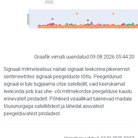
2026
Graafik viimati uuendatud 09.08.2026 05:44:20
Signaali mitmeteelisus näitab signaali teekonna pikenemist
sentimeetrites signaali peegelduste tõttu. Peegeldunud
signaal ei tule tugijaama otse satelliidilt, vaid keerukamat
teekonda pidi, kas ühe- või mitmekordse peegelduse kaudu
erinevatelt pindadelt. Põhilised veaallikad tulenevad madala
tõusunurgaga satelliitidest ja lähedal asuvatest
peegelduvatest pindadest.