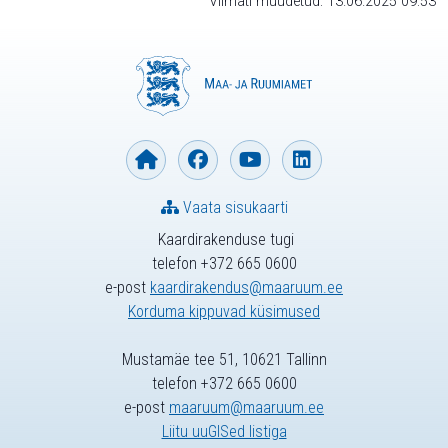
Viimati muudetud: 13.06.2025 09:53
Vaata sisukaarti
Kaardirakenduse tugi
telefon +372 665 0600
e-post
kaardirakendus@maaruum.ee
Korduma kippuvad küsimused
Mustamäe tee 51, 10621 Tallinn
telefon +372 665 0600
e-post
maaruum@maaruum.ee
Liitu uuGISed listiga