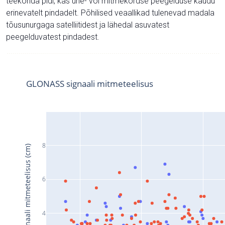
teekonda pidi, kas ühe- või mitmekordse peegelduse kaudu
erinevatelt pindadelt. Põhilised veaallikad tulenevad madala
tõusunurgaga satelliitidest ja lähedal asuvatest
peegelduvatest pindadest.
GLONASS signaali mitmeteelisus
8
Signaali mitmeteelisus (cm)
6
4