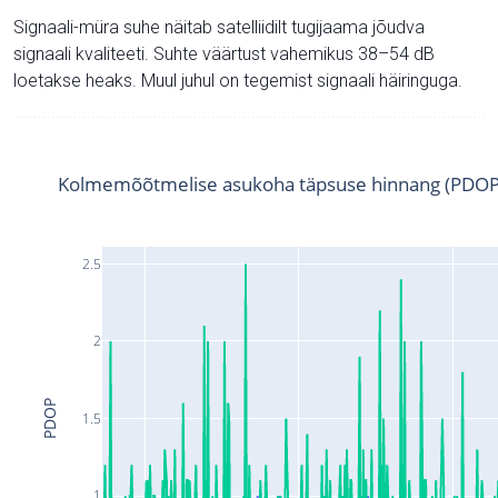
Signaali-müra suhe näitab satelliidilt tugijaama jõudva
signaali kvaliteeti. Suhte väärtust vahemikus 38–54 dB
loetakse heaks. Muul juhul on tegemist signaali häiringuga.
Kolmemõõtmelise asukoha täpsuse hinnang (PDOP
2.5
2
PDOP
1.5
1