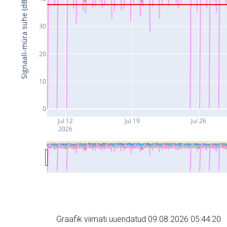
Signaali-müra suhe (dB)
30
20
10
0
Jul 12
Jul 19
Jul 26
2026
Graafik viimati uuendatud 09.08.2026 05:44:20