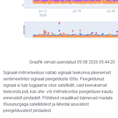
0
Jul 12
Jul 19
Jul 26
2026
Graafik viimati uuendatud 09.08.2026 05:44:20
Signaali mitmeteelisus näitab signaali teekonna pikenemist
sentimeetrites signaali peegelduste tõttu. Peegeldunud
signaal ei tule tugijaama otse satelliidilt, vaid keerukamat
teekonda pidi, kas ühe- või mitmekordse peegelduse kaudu
erinevatelt pindadelt. Põhilised veaallikad tulenevad madala
tõusunurgaga satelliitidest ja lähedal asuvatest
peegelduvatest pindadest.