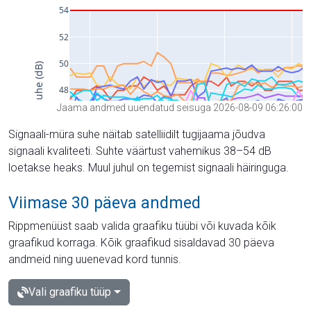
Jaama andmed uuendatud seisuga 2026-08-09 06:26:00
Signaali-müra suhe näitab satelliidilt tugijaama jõudva
signaali kvaliteeti. Suhte väärtust vahemikus 38–54 dB
loetakse heaks. Muul juhul on tegemist signaali häiringuga.
Viimase 30 päeva andmed
Rippmenüüst saab valida graafiku tüübi või kuvada kõik
graafikud korraga. Kõik graafikud sisaldavad 30 päeva
andmeid ning uuenevad kord tunnis.
Vali graafiku tüüp