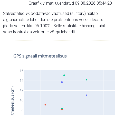
Graafik viimati uuendatud 09.08.2026 05:44:20
Salvestatud
vs
oodatavad vaatlused (suhtarv) näitab
algtundmatute lahendamise protsenti, mis võiks ideaalis
jääda vahemikku 95-100% . Selle statistilise hinnangu abil
saab kontrollida vektorite võrgu lahendit.
GPS signaali mitmeteelisus
16
14
Signaali mitmeteelisus (cm)
12
10
8