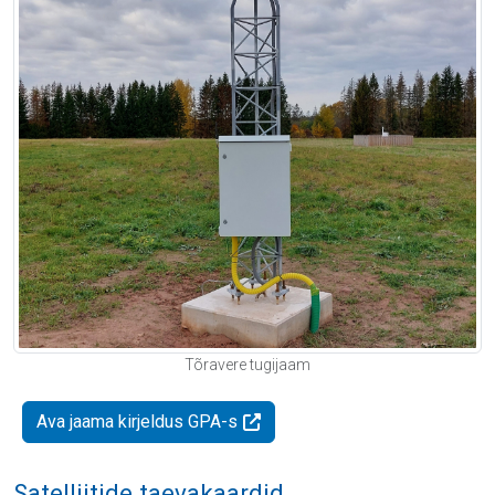
Tõravere tugijaam
Ava jaama kirjeldus GPA-s
Satelliitide taevakaardid