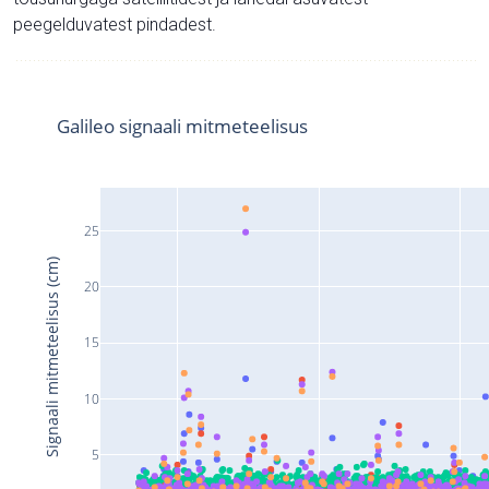
peegelduvatest pindadest.
Galileo signaali mitmeteelisus
25
Signaali mitmeteelisus (cm)
20
15
10
5