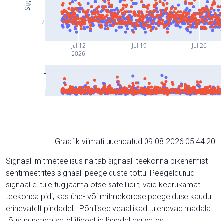
2
Jul 12
Jul 19
Jul 26
2026
Graafik viimati uuendatud 09.08.2026 05:44:20
Signaali mitmeteelisus näitab signaali teekonna pikenemist
sentimeetrites signaali peegelduste tõttu. Peegeldunud
signaal ei tule tugijaama otse satelliidilt, vaid keerukamat
teekonda pidi, kas ühe- või mitmekordse peegelduse kaudu
erinevatelt pindadelt. Põhilised veaallikad tulenevad madala
tõusunurgaga satelliitidest ja lähedal asuvatest