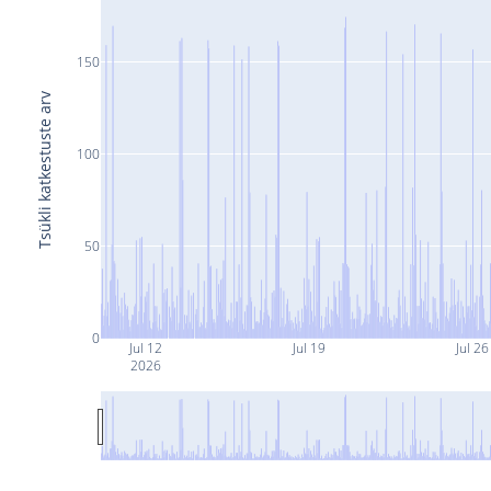
150
Tsükli katkestuste arv
100
50
0
Jul 12
Jul 19
Jul 26
2026