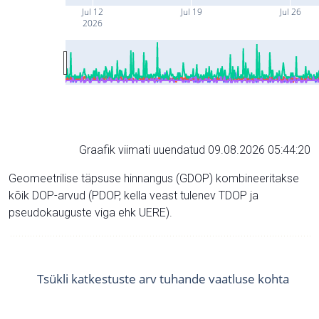
Jul 12
Jul 19
Jul 26
2026
Graafik viimati uuendatud 09.08.2026 05:44:20
Geomeetrilise täpsuse hinnangus (GDOP) kombineeritakse
kõik DOP-arvud (PDOP, kella veast tulenev TDOP ja
pseudokauguste viga ehk UERE).
Tsükli katkestuste arv tuhande vaatluse kohta