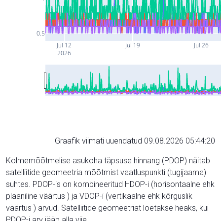
0.5
Jul 12
Jul 19
Jul 26
2026
Graafik viimati uuendatud 09.08.2026 05:44:20
Kolmemõõtmelise asukoha täpsuse hinnang (PDOP) näitab
satelliitide geomeetria mõõtmist vaatluspunkti (tugijaama)
suhtes. PDOP-is on kombineeritud HDOP-i (horisontaalne ehk
plaaniline väärtus ) ja VDOP-i (vertikaalne ehk kõrguslik
väärtus ) arvud. Satelliitide geomeetriat loetakse heaks, kui
PDOP-i arv jääb alla viie.