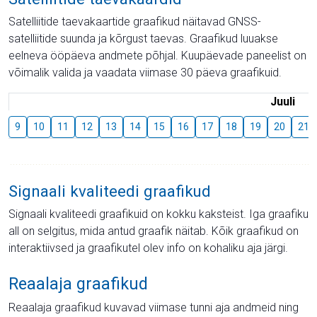
Satelliitide taevakaartide graafikud näitavad GNSS-
satelliitide suunda ja kõrgust taevas. Graafikud luuakse
eelneva ööpäeva andmete põhjal. Kuupäevade paneelist on
võimalik valida ja vaadata viimase 30 päeva graafikuid.
Juuli
9
10
11
12
13
14
15
16
17
18
19
20
21
Signaali kvaliteedi graafikud
Signaali kvaliteedi graafikuid on kokku kaksteist. Iga graafiku
all on selgitus, mida antud graafik näitab. Kõik graafikud on
interaktiivsed ja graafikutel olev info on kohaliku aja järgi.
Reaalaja graafikud
Reaalaja graafikud kuvavad viimase tunni aja andmeid ning