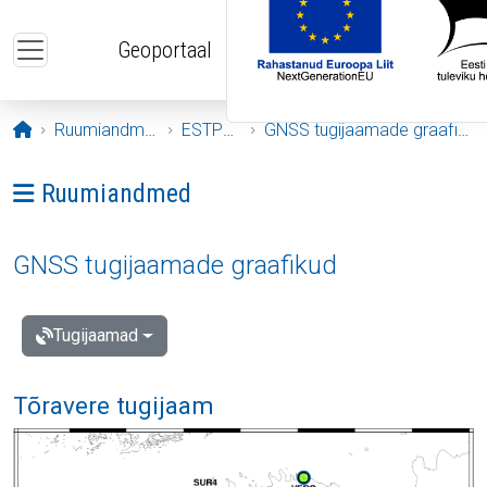
Liigu edasi põhisisu juurde
Geoportaal
Avaleht
Ruumiandmed
ESTPOS
GNSS tugijaamade graafikud
Ava menüü: Ruumiandmed
Ruumiandmed
GNSS tugijaamade graafikud
Tugijaamad
Tõravere tugijaam