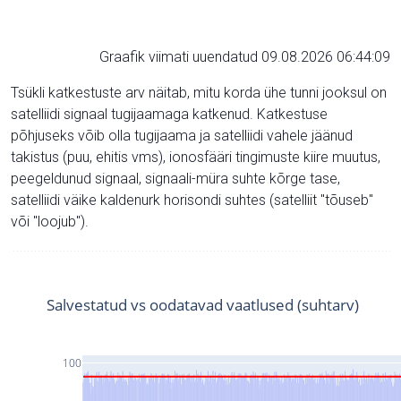
Graafik viimati uuendatud 09.08.2026 06:44:09
Tsükli katkestuste arv näitab, mitu korda ühe tunni jooksul on
satelliidi signaal tugijaamaga katkenud. Katkestuse
põhjuseks võib olla tugijaama ja satelliidi vahele jäänud
takistus (puu, ehitis vms), ionosfääri tingimuste kiire muutus,
peegeldunud signaal, signaali-müra suhte kõrge tase,
satelliidi väike kaldenurk horisondi suhtes (satelliit "tõuseb"
või "loojub").
Salvestatud vs oodatavad vaatlused (suhtarv)
100