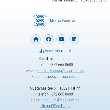
Viimati muudetud: 13.06.2025 09:53
Vaata sisukaarti
Kaardirakenduse tugi
telefon +372 665 0600
e-post
kaardirakendus@maaruum.ee
Korduma kippuvad küsimused
Mustamäe tee 51, 10621 Tallinn
telefon +372 665 0600
e-post
maaruum@maaruum.ee
Liitu uuGISed listiga