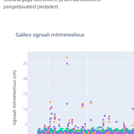
peegelduvatest pindadest.
Galileo signaali mitmeteelisus
25
Signaali mitmeteelisus (cm)
20
15
10
5