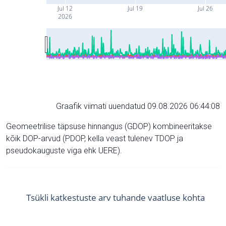
Jul 12
Jul 19
Jul 26
2026
Graafik viimati uuendatud 09.08.2026 06:44:08
Geomeetrilise täpsuse hinnangus (GDOP) kombineeritakse
kõik DOP-arvud (PDOP, kella veast tulenev TDOP ja
pseudokauguste viga ehk UERE).
Tsükli katkestuste arv tuhande vaatluse kohta