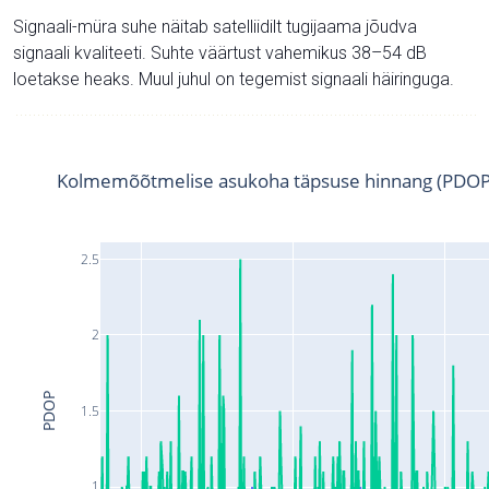
Signaali-müra suhe näitab satelliidilt tugijaama jõudva
signaali kvaliteeti. Suhte väärtust vahemikus 38–54 dB
loetakse heaks. Muul juhul on tegemist signaali häiringuga.
Kolmemõõtmelise asukoha täpsuse hinnang (PDOP
2.5
2
PDOP
1.5
1