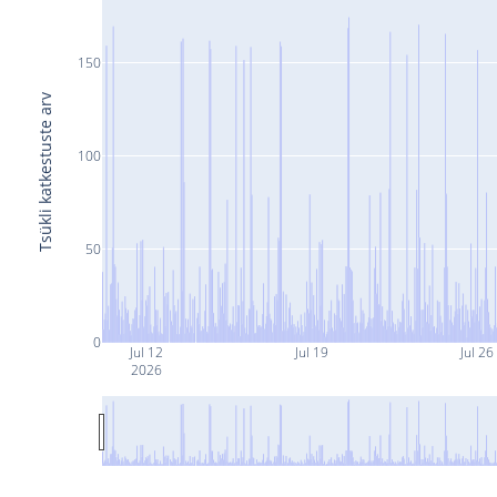
150
Tsükli katkestuste arv
100
50
0
Jul 12
Jul 19
Jul 26
2026