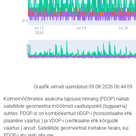
0.5
Jul 12
Jul 19
Jul 26
2026
Graafik viimati uuendatud 09.08.2026 06:44:09
Kolmemõõtmelise asukoha täpsuse hinnang (PDOP) näitab
satelliitide geomeetria mõõtmist vaatluspunkti (tugijaama)
suhtes. PDOP-is on kombineeritud HDOP-i (horisontaalne ehk
plaaniline väärtus ) ja VDOP-i (vertikaalne ehk kõrguslik
väärtus ) arvud. Satelliitide geomeetriat loetakse heaks, kui
PDOP-i arv jääb alla viie.