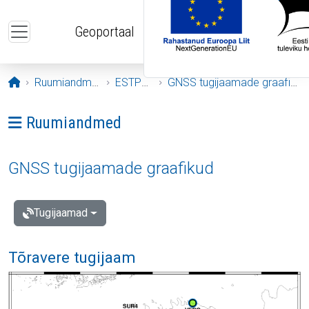
Liigu edasi põhisisu juurde
Geoportaal
Avaleht
Ruumiandmed
ESTPOS
GNSS tugijaamade graafikud
Ava menüü: Ruumiandmed
Ruumiandmed
GNSS tugijaamade graafikud
Tugijaamad
Tõravere tugijaam