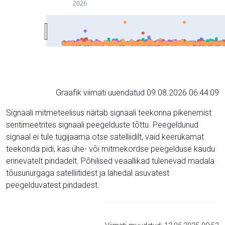
2026
Graafik viimati uuendatud 09.08.2026 06:44:09
Signaali mitmeteelisus näitab signaali teekonna pikenemist
sentimeetrites signaali peegelduste tõttu. Peegeldunud
signaal ei tule tugijaama otse satelliidilt, vaid keerukamat
teekonda pidi, kas ühe- või mitmekordse peegelduse kaudu
erinevatelt pindadelt. Põhilised veaallikad tulenevad madala
tõusunurgaga satelliitidest ja lähedal asuvatest
peegelduvatest pindadest.