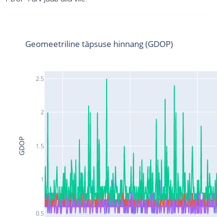
Geomeetriline täpsuse hinnang (GDOP)
2.5
2
GDOP
1.5
1
0.5