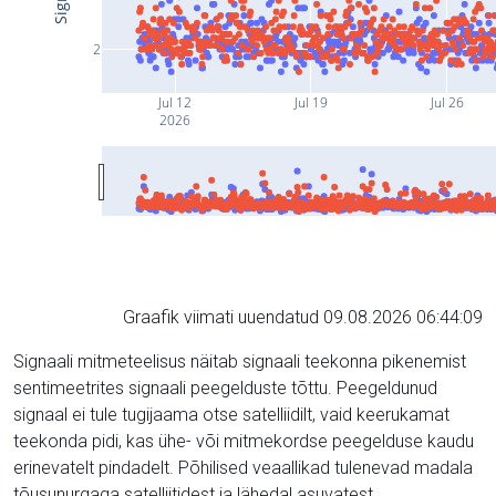
2
Jul 12
Jul 19
Jul 26
2026
Graafik viimati uuendatud 09.08.2026 06:44:09
Signaali mitmeteelisus näitab signaali teekonna pikenemist
sentimeetrites signaali peegelduste tõttu. Peegeldunud
signaal ei tule tugijaama otse satelliidilt, vaid keerukamat
teekonda pidi, kas ühe- või mitmekordse peegelduse kaudu
erinevatelt pindadelt. Põhilised veaallikad tulenevad madala
tõusunurgaga satelliitidest ja lähedal asuvatest