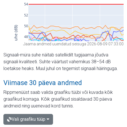
Jaama andmed uuendatud seisuga 2026-08-09 07:33:00
Signaali-müra suhe näitab satelliidilt tugijaama jõudva
signaali kvaliteeti. Suhte väärtust vahemikus 38–54 dB
loetakse heaks. Muul juhul on tegemist signaali häiringuga.
Viimase 30 päeva andmed
Rippmenüüst saab valida graafiku tüübi või kuvada kõik
graafikud korraga. Kõik graafikud sisaldavad 30 päeva
andmeid ning uuenevad kord tunnis.
Vali graafiku tüüp