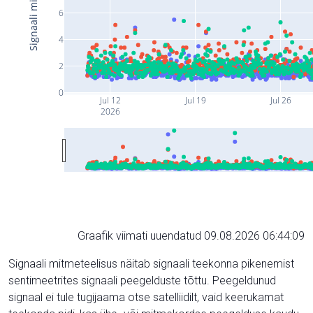
6
4
2
0
Jul 12
Jul 19
Jul 26
2026
Graafik viimati uuendatud 09.08.2026 06:44:09
Signaali mitmeteelisus näitab signaali teekonna pikenemist
sentimeetrites signaali peegelduste tõttu. Peegeldunud
signaal ei tule tugijaama otse satelliidilt, vaid keerukamat