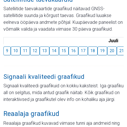
Satelliitide taevakaartide graafikud näitavad GNSS-
satelliitide suunda ja kõrgust taevas. Graafikud luuakse
eelneva ööpäeva andmete põhjal. Kuupäevade paneelist on
võimalik valida ja vaadata viimase 30 päeva graafikuid.
Juuli
9
10
11
12
13
14
15
16
17
18
19
20
21
Signaali kvaliteedi graafikud
Signaali kvaliteedi graafikuid on kokku kaksteist. Iga graafiku
all on selgitus, mida antud graafik näitab. Kõik graafikud on
interaktiivsed ja graafikutel olev info on kohaliku aja järgi.
Reaalaja graafikud
Reaalaja graafikud kuvavad viimase tunni aja andmeid ning