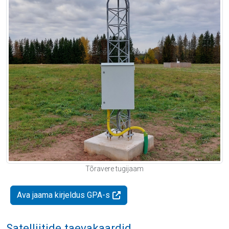
Tõravere tugijaam
Ava jaama kirjeldus GPA-s
Satelliitide taevakaardid