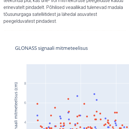
teekonda pidi, kas ühe- või mitmekordse peegelduse kaudu
erinevatelt pindadelt. Põhilised veaallikad tulenevad madala
tõusunurgaga satelliitidest ja lähedal asuvatest
peegelduvatest pindadest.
GLONASS signaali mitmeteelisus
8
Signaali mitmeteelisus (cm)
6
4