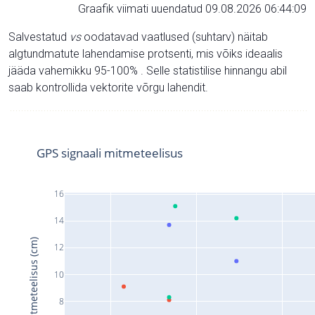
Graafik viimati uuendatud 09.08.2026 06:44:09
Salvestatud
vs
oodatavad vaatlused (suhtarv) näitab
algtundmatute lahendamise protsenti, mis võiks ideaalis
jääda vahemikku 95-100% . Selle statistilise hinnangu abil
saab kontrollida vektorite võrgu lahendit.
GPS signaali mitmeteelisus
16
14
Signaali mitmeteelisus (cm)
12
10
8