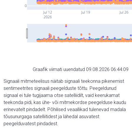
0
Jul 12
Jul 19
Jul 26
2026
Graafik viimati uuendatud 09.08.2026 06:44:09
Signaali mitmeteelisus näitab signaali teekonna pikenemist
sentimeetrites signaali peegelduste tõttu. Peegeldunud
signaal ei tule tugijaama otse satelliidilt, vaid keerukamat
teekonda pidi, kas ühe- või mitmekordse peegelduse kaudu
erinevatelt pindadelt. Põhilised veaallikad tulenevad madala
tõusunurgaga satelliitidest ja lähedal asuvatest
peegelduvatest pindadest.