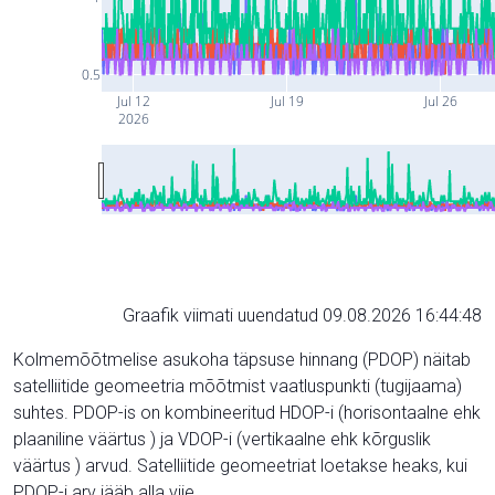
0.5
Jul 12
Jul 19
Jul 26
2026
Graafik viimati uuendatud 09.08.2026 16:44:48
Kolmemõõtmelise asukoha täpsuse hinnang (PDOP) näitab
satelliitide geomeetria mõõtmist vaatluspunkti (tugijaama)
suhtes. PDOP-is on kombineeritud HDOP-i (horisontaalne ehk
plaaniline väärtus ) ja VDOP-i (vertikaalne ehk kõrguslik
väärtus ) arvud. Satelliitide geomeetriat loetakse heaks, kui
PDOP-i arv jääb alla viie.