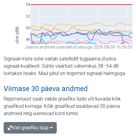
Jaama andmed uuendatud seisuga 2026-08-09 16:56:00
Signaali-müra suhe näitab satelliidilt tugijaama jõudva
signaali kvaliteeti. Suhte väärtust vahemikus 38–54 dB
loetakse heaks. Muul juhul on tegemist signaali häiringuga.
Viimase 30 päeva andmed
Rippmenüüst saab valida graafiku tüübi või kuvada kõik
graafikud korraga. Kõik graafikud sisaldavad 30 päeva
andmeid ning uuenevad kord tunnis.
Vali graafiku tüüp