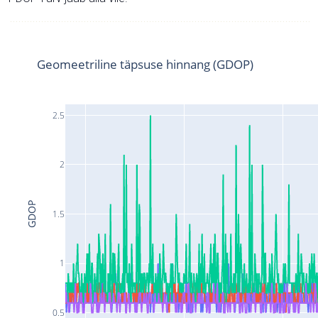
Geomeetriline täpsuse hinnang (GDOP)
2.5
2
GDOP
1.5
1
0.5