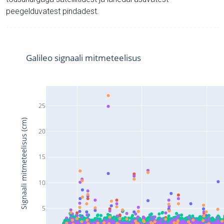
peegelduvatest pindadest.
Galileo signaali mitmeteelisus
25
Signaali mitmeteelisus (cm)
20
15
10
5