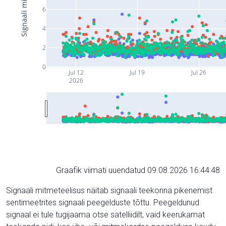
6
4
2
0
Jul 12
Jul 19
Jul 26
2026
Graafik viimati uuendatud 09.08.2026 16:44:48
Signaali mitmeteelisus näitab signaali teekonna pikenemist
sentimeetrites signaali peegelduste tõttu. Peegeldunud
signaal ei tule tugijaama otse satelliidilt, vaid keerukamat