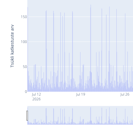
150
Tsükli katkestuste arv
100
50
0
Jul 12
Jul 19
Jul 26
2026