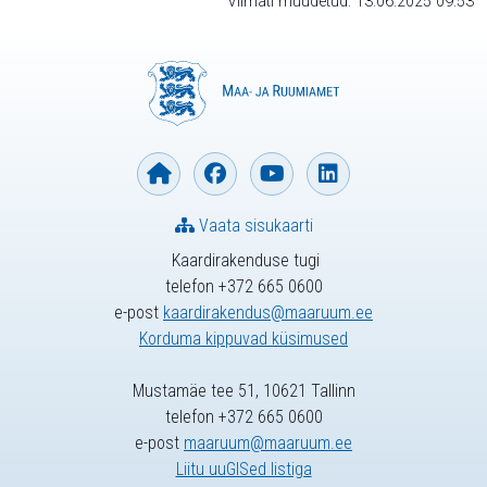
Viimati muudetud: 13.06.2025 09:53
Vaata sisukaarti
Kaardirakenduse tugi
telefon +372 665 0600
e-post
kaardirakendus@maaruum.ee
Korduma kippuvad küsimused
Mustamäe tee 51, 10621 Tallinn
telefon +372 665 0600
e-post
maaruum@maaruum.ee
Liitu uuGISed listiga