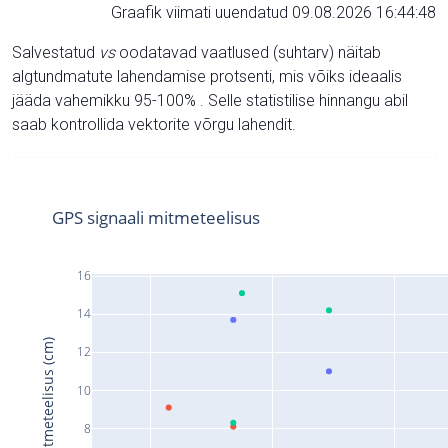
Graafik viimati uuendatud 09.08.2026 16:44:48
Salvestatud
vs
oodatavad vaatlused (suhtarv) näitab
algtundmatute lahendamise protsenti, mis võiks ideaalis
jääda vahemikku 95-100% . Selle statistilise hinnangu abil
saab kontrollida vektorite võrgu lahendit.
GPS signaali mitmeteelisus
16
14
Signaali mitmeteelisus (cm)
12
10
8