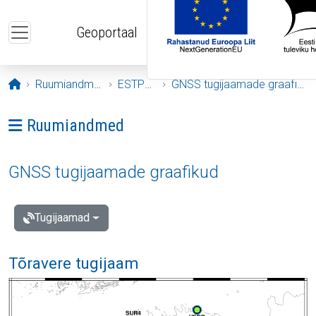
Liigu edasi põhisisu juurde
Geoportaal
Avaleht
Ruumiandmed
ESTPOS
GNSS tugijaamade graafikud
Ava menüü: Ruumiandmed
Ruumiandmed
GNSS tugijaamade graafikud
Tugijaamad
Tõravere tugijaam