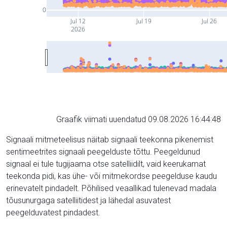
0
Jul 12
Jul 19
Jul 26
2026
Graafik viimati uuendatud 09.08.2026 16:44:48
Signaali mitmeteelisus näitab signaali teekonna pikenemist
sentimeetrites signaali peegelduste tõttu. Peegeldunud
signaal ei tule tugijaama otse satelliidilt, vaid keerukamat
teekonda pidi, kas ühe- või mitmekordse peegelduse kaudu
erinevatelt pindadelt. Põhilised veaallikad tulenevad madala
tõusunurgaga satelliitidest ja lähedal asuvatest
peegelduvatest pindadest.