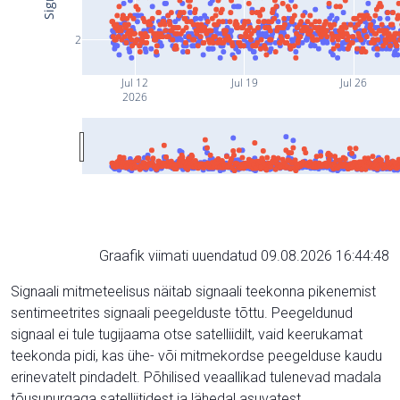
2
Jul 12
Jul 19
Jul 26
2026
Graafik viimati uuendatud 09.08.2026 16:44:48
Signaali mitmeteelisus näitab signaali teekonna pikenemist
sentimeetrites signaali peegelduste tõttu. Peegeldunud
signaal ei tule tugijaama otse satelliidilt, vaid keerukamat
teekonda pidi, kas ühe- või mitmekordse peegelduse kaudu
erinevatelt pindadelt. Põhilised veaallikad tulenevad madala
tõusunurgaga satelliitidest ja lähedal asuvatest