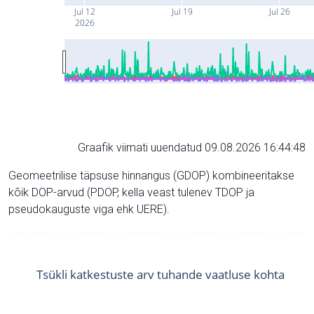
Jul 12
Jul 19
Jul 26
2026
Graafik viimati uuendatud 09.08.2026 16:44:48
Geomeetrilise täpsuse hinnangus (GDOP) kombineeritakse
kõik DOP-arvud (PDOP, kella veast tulenev TDOP ja
pseudokauguste viga ehk UERE).
Tsükli katkestuste arv tuhande vaatluse kohta