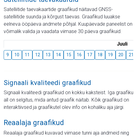
Satelliitide taevakaartide graafikud näitavad GNSS-
satelliitide suunda ja kõrgust taevas. Graafikud luuakse
eelneva ööpäeva andmete põhjal. Kuupäevade paneelist on
võimalik valida ja vaadata viimase 30 päeva graafikuid.
Juuli
9
10
11
12
13
14
15
16
17
18
19
20
21
Signaali kvaliteedi graafikud
Signaali kvaliteedi graafikuid on kokku kaksteist. Iga graafiku
all on selgitus, mida antud graafik näitab. Kõik graafikud on
interaktiivsed ja graafikutel olev info on kohaliku aja järgi.
Reaalaja graafikud
Reaalaja graafikud kuvavad viimase tunni aja andmeid ning