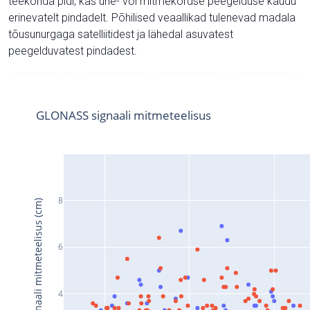
teekonda pidi, kas ühe- või mitmekordse peegelduse kaudu
erinevatelt pindadelt. Põhilised veaallikad tulenevad madala
tõusunurgaga satelliitidest ja lähedal asuvatest
peegelduvatest pindadest.
GLONASS signaali mitmeteelisus
8
Signaali mitmeteelisus (cm)
6
4