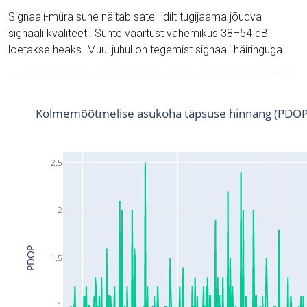
Signaali-müra suhe näitab satelliidilt tugijaama jõudva
signaali kvaliteeti. Suhte väärtust vahemikus 38–54 dB
loetakse heaks. Muul juhul on tegemist signaali häiringuga.
Kolmemõõtmelise asukoha täpsuse hinnang (PDOP
2.5
2
PDOP
1.5
1