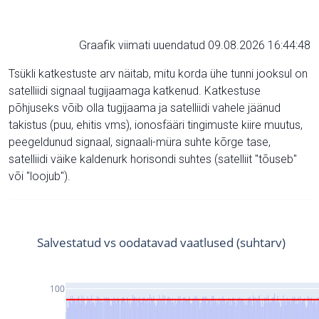
Graafik viimati uuendatud 09.08.2026 16:44:48
Tsükli katkestuste arv näitab, mitu korda ühe tunni jooksul on
satelliidi signaal tugijaamaga katkenud. Katkestuse
põhjuseks võib olla tugijaama ja satelliidi vahele jäänud
takistus (puu, ehitis vms), ionosfääri tingimuste kiire muutus,
peegeldunud signaal, signaali-müra suhte kõrge tase,
satelliidi väike kaldenurk horisondi suhtes (satelliit "tõuseb"
või "loojub").
Salvestatud vs oodatavad vaatlused (suhtarv)
100