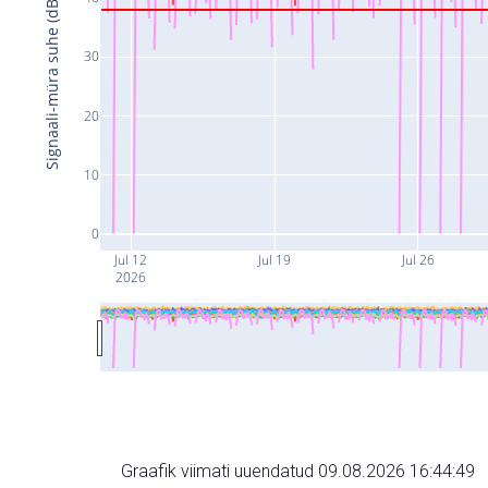
Signaali-müra suhe (dB)
30
20
10
0
Jul 12
Jul 19
Jul 26
2026
Graafik viimati uuendatud 09.08.2026 16:44:49