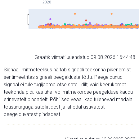
2026
Graafik viimati uuendatud 09.08.2026 16:44:48
Signaali mitmeteelisus näitab signaali teekonna pikenemist
sentimeetrites signaali peegelduste tõttu. Peegeldunud
signaal ei tule tugijaama otse satelliidilt, vaid keerukamat
teekonda pidi, kas ühe- või mitmekordse peegelduse kaudu
erinevatelt pindadelt. Põhilised veaallikad tulenevad madala
tõusunurgaga satelliitidest ja lähedal asuvatest
peegelduvatest pindadest.