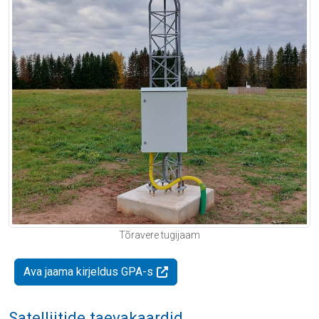
Tõravere tugijaam
Ava jaama kirjeldus GPA-s
Satelliitide taevakaardid