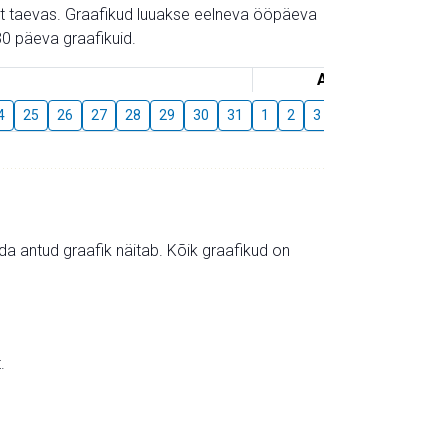
gust taevas. Graafikud luuakse eelneva ööpäeva
0 päeva graafikuid.
August
4
25
26
27
28
29
30
31
1
2
3
4
5
6
7
mida antud graafik näitab. Kõik graafikud on
.