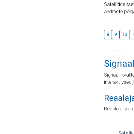
Satelliitide t
andmete põhja
8
9
10
Signaal
Signaali kvali
interaktiivsed 
Reaalaj
Reaalaja graa