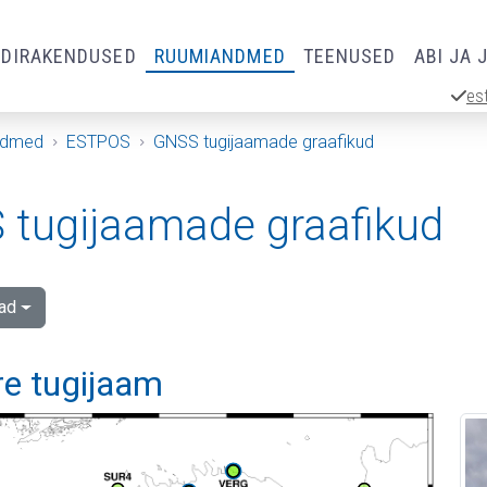
RDIRAKENDUSED
RUUMIANDMED
TEENUSED
ABI JA 
es
ndmed
ESTPOS
GNSS tugijaamade graafikud
tugijaamade graafikud
ad
re tugijaam