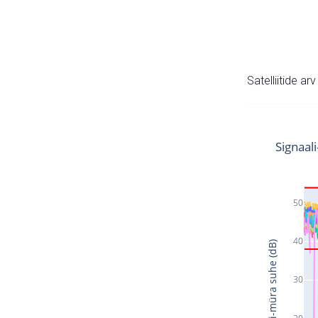
Satelliitide ar
Signaal
50
40
Signaali-müra suhe (dB)
30
20