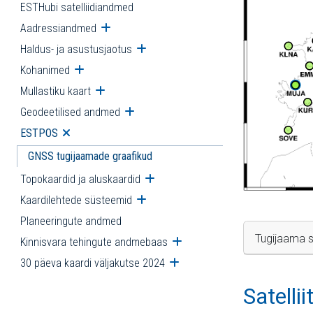
ESTHubi satelliidiandmed
Aadressiandmed
Ava alammenüü
Haldus- ja asustusjaotus
Ava alammenüü
Kohanimed
Ava alammenüü
Mullastiku kaart
Ava alammenüü
Geodeetilised andmed
Ava alammenüü
ESTPOS
Ava alammenüü
GNSS tugijaamade graafikud
Topokaardid ja aluskaardid
Ava alammenüü
Kaardilehtede süsteemid
Ava alammenüü
Planeeringute andmed
Tugijaama s
Kinnisvara tehingute andmebaas
Ava alammenüü
30 päeva kaardi väljakutse 2024
Ava alammenüü
Satelli