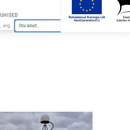
JUHISED
t
eng
Otsi