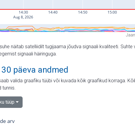
Jaam
suhe näitab satelliidilt tugijaama jõudva signaali kvaliteeti. Su
tegemist signaali häiringuga.
 30 päeva andmed
aab valida graafiku tüübi või kuvada kõik graafikud korraga. Kõ
 tunnis.
iku tüüp
tide arv