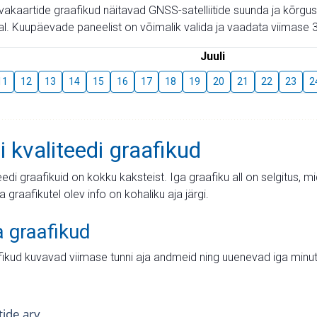
aevakaartide graafikud näitavad GNSS-satelliitide suunda ja kõr
l. Kuupäevade paneelist on võimalik valida ja vaadata viimase 3
Juuli
11
12
13
14
15
16
17
18
19
20
21
22
23
2
i kvaliteedi graafikud
teedi graafikuid on kokku kaksteist. Iga graafiku all on selgitus, 
ja graafikutel olev info on kohaliku aja järgi.
a graafikud
fikud kuvavad viimase tunni aja andmeid ning uuenevad iga minut