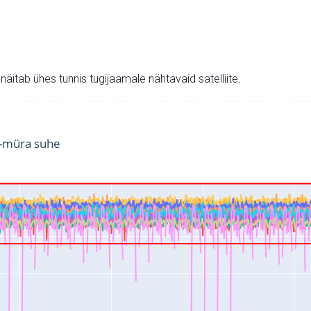
v näitab ühes tunnis tugijaamale nähtavaid satelliite.
i-müra suhe