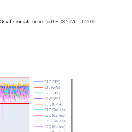
Graafik viimati uuendatud 08.08.2026 14:45:02
C1C (GPS)
C1L (GPS)
C2C (GPS)
C2W (GPS)
C5Q (GPS)
C1C (Galileo)
C5Q (Galileo)
C6C (Galileo)
C7Q (Galileo)