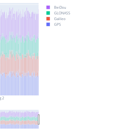
BeiDou
GLONASS
Galileo
GPS
g 2