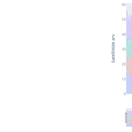
60
50
40
Satelliitide arv
30
20
10
0