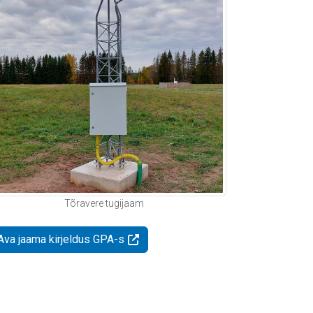
Tõravere tugijaam
Ava jaama kirjeldus GPA-s