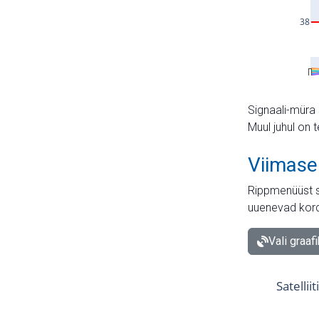
Signaali-müra 
Muul juhul on 
Viimase
Rippmenüüst s
uuenevad kord
Vali graaf
Satellii