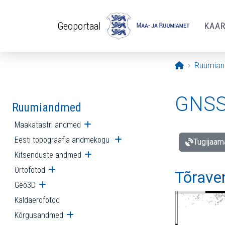
Liigu edasi põhisisu juurde
Geoportaal
KAA
Avaleht
Ruumia
GNSS 
Ruumiandmed
Maakatastri andmed
Ava alammenüü
Eesti topograafia andmekogu
Ava alammenüü
Tugijaam
Kitsenduste andmed
Ava alammenüü
Ortofotod
Ava alammenüü
Tõrave
Geo3D
Ava alammenüü
Kaldaerofotod
Kõrgusandmed
Ava alammenüü