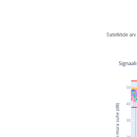
Satelliitide ar
Signaal
50
40
Signaali-müra suhe (dB)
30
20