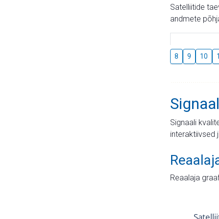
Satelliitide t
andmete põhja
8
9
10
Signaal
Signaali kvali
interaktiivsed 
Reaalaj
Reaalaja graa