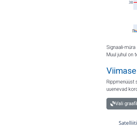
Signaali-müra 
Muul juhul on 
Viimase
Rippmenüüst s
uuenevad kord
Vali graaf
Satellii