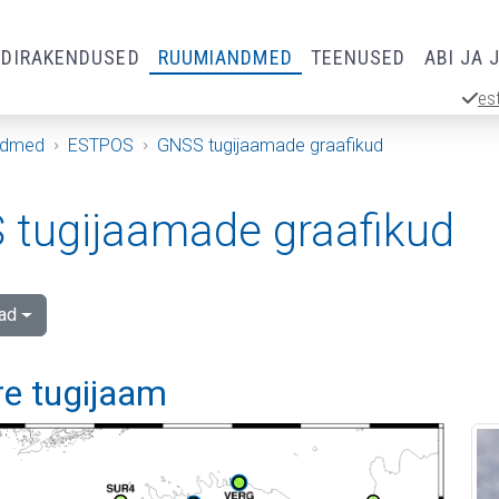
RDIRAKENDUSED
RUUMIANDMED
TEENUSED
ABI JA 
es
ndmed
ESTPOS
GNSS tugijaamade graafikud
tugijaamade graafikud
ad
re tugijaam