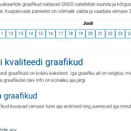
aevakaartide graafikud näitavad GNSS-satelliitide suunda ja kõr
l. Kuupäevade paneelist on võimalik valida ja vaadata viimase 3
Juuli
11
12
13
14
15
16
17
18
19
20
21
22
23
2
i kvaliteedi graafikud
teedi graafikuid on kokku kaksteist. Iga graafiku all on selgitus, 
ja graafikutel olev info on kohaliku aja järgi.
a graafikud
fikud kuvavad viimase tunni aja andmeid ning uuenevad iga minut