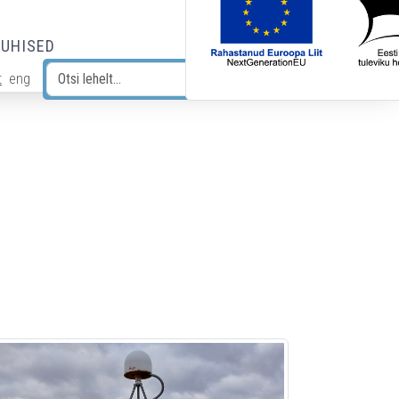
JUHISED
t
eng
Otsi