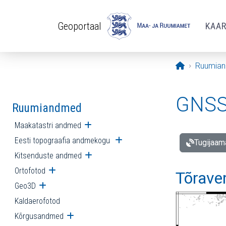
Liigu edasi põhisisu juurde
Geoportaal
KAA
Avaleht
Ruumia
GNSS 
Ruumiandmed
Maakatastri andmed
Ava alammenüü
Eesti topograafia andmekogu
Ava alammenüü
Tugijaam
Kitsenduste andmed
Ava alammenüü
Ortofotod
Ava alammenüü
Tõrave
Geo3D
Ava alammenüü
Kaldaerofotod
Kõrgusandmed
Ava alammenüü