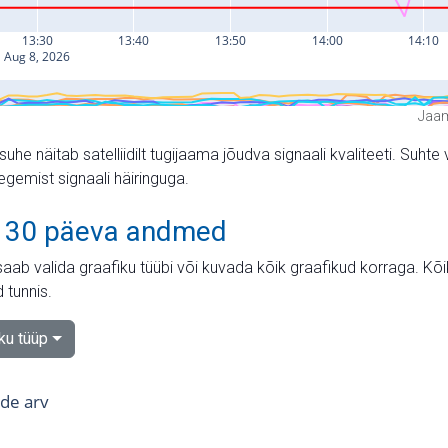
Jaam
suhe näitab satelliidilt tugijaama jõudva signaali kvaliteeti. Su
tegemist signaali häiringuga.
 30 päeva andmed
aab valida graafiku tüübi või kuvada kõik graafikud korraga. Kõ
 tunnis.
iku tüüp
tide arv