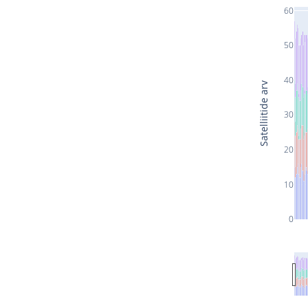
60
50
40
Satelliitide arv
30
20
10
0