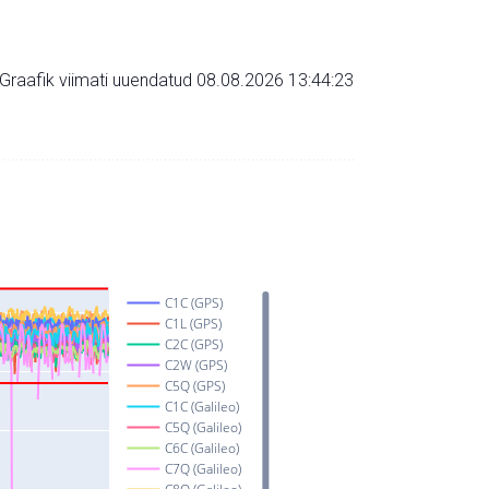
Graafik viimati uuendatud 08.08.2026 13:44:23
C1C (GPS)
C1L (GPS)
C2C (GPS)
C2W (GPS)
C5Q (GPS)
C1C (Galileo)
C5Q (Galileo)
C6C (Galileo)
C7Q (Galileo)