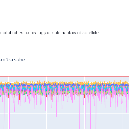
v näitab ühes tunnis tugijaamale nähtavaid satelliite.
i-müra suhe