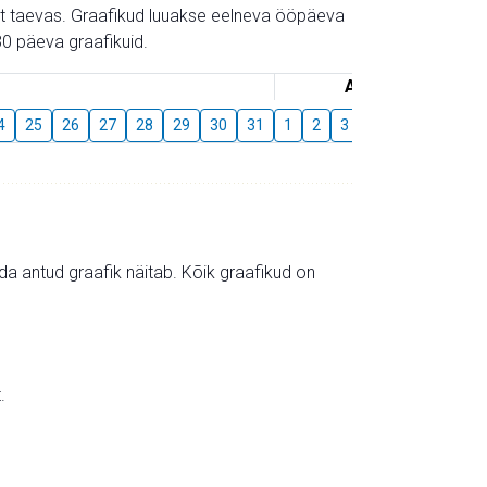
gust taevas. Graafikud luuakse eelneva ööpäeva
0 päeva graafikuid.
August
4
25
26
27
28
29
30
31
1
2
3
4
5
6
7
mida antud graafik näitab. Kõik graafikud on
.