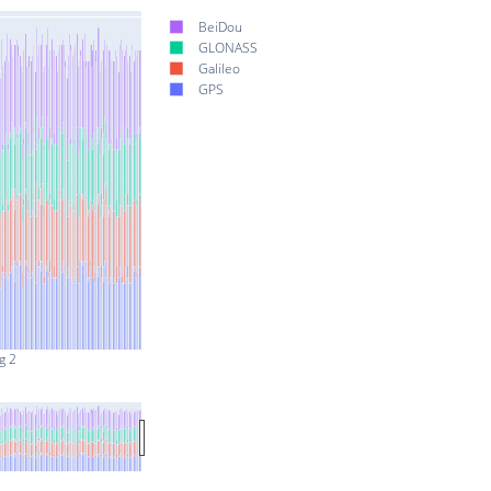
BeiDou
GLONASS
Galileo
GPS
g 2