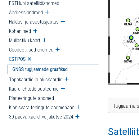
ESTHubi satelliidiandmed
Aadressiandmed
Ava alammenüü
Haldus- ja asustusjaotus
Ava alammenüü
Kohanimed
Ava alammenüü
Mullastiku kaart
Ava alammenüü
Geodeetilised andmed
Ava alammenüü
ESTPOS
Ava alammenüü
GNSS tugijaamade graafikud
Topokaardid ja aluskaardid
Ava alammenüü
Kaardilehtede süsteemid
Ava alammenüü
Planeeringute andmed
Tugijaama s
Kinnisvara tehingute andmebaas
Ava alammenüü
30 päeva kaardi väljakutse 2024
Ava alammenüü
Satelli