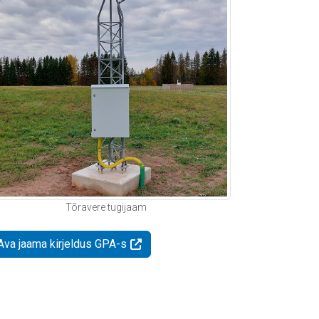
Tõravere tugijaam
Ava jaama kirjeldus GPA-s