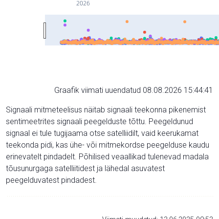
2026
Graafik viimati uuendatud 08.08.2026 15:44:41
Signaali mitmeteelisus näitab signaali teekonna pikenemist
sentimeetrites signaali peegelduste tõttu. Peegeldunud
signaal ei tule tugijaama otse satelliidilt, vaid keerukamat
teekonda pidi, kas ühe- või mitmekordse peegelduse kaudu
erinevatelt pindadelt. Põhilised veaallikad tulenevad madala
tõusunurgaga satelliitidest ja lähedal asuvatest
peegelduvatest pindadest.