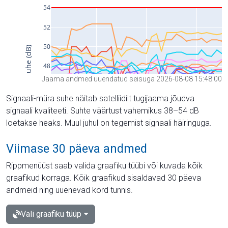
Jaama andmed uuendatud seisuga 2026-08-08 15:48:00
Signaali-müra suhe näitab satelliidilt tugijaama jõudva
signaali kvaliteeti. Suhte väärtust vahemikus 38–54 dB
loetakse heaks. Muul juhul on tegemist signaali häiringuga.
Viimase 30 päeva andmed
Rippmenüüst saab valida graafiku tüübi või kuvada kõik
graafikud korraga. Kõik graafikud sisaldavad 30 päeva
andmeid ning uuenevad kord tunnis.
Vali graafiku tüüp