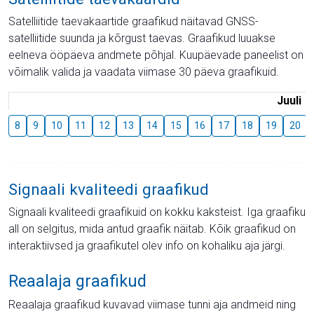
Satelliitide taevakaartide graafikud näitavad GNSS-
satelliitide suunda ja kõrgust taevas. Graafikud luuakse
eelneva ööpäeva andmete põhjal. Kuupäevade paneelist on
võimalik valida ja vaadata viimase 30 päeva graafikuid.
Juuli
8
9
10
11
12
13
14
15
16
17
18
19
20
Signaali kvaliteedi graafikud
Signaali kvaliteedi graafikuid on kokku kaksteist. Iga graafiku
all on selgitus, mida antud graafik näitab. Kõik graafikud on
interaktiivsed ja graafikutel olev info on kohaliku aja järgi.
Reaalaja graafikud
Reaalaja graafikud kuvavad viimase tunni aja andmeid ning