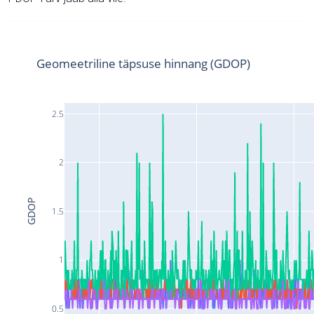
Geomeetriline täpsuse hinnang (GDOP)
2.5
2
GDOP
1.5
1
0.5