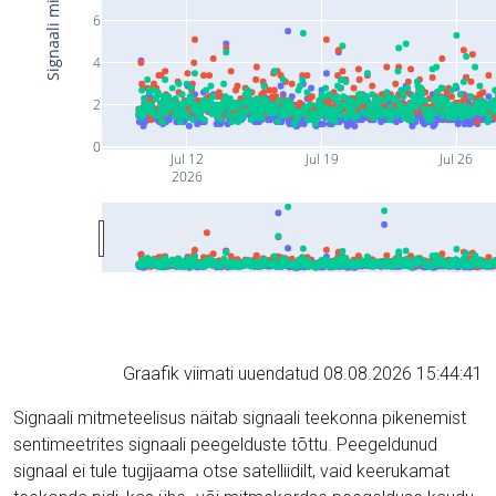
6
4
2
0
Jul 12
Jul 19
Jul 26
2026
Graafik viimati uuendatud 08.08.2026 15:44:41
Signaali mitmeteelisus näitab signaali teekonna pikenemist
sentimeetrites signaali peegelduste tõttu. Peegeldunud
signaal ei tule tugijaama otse satelliidilt, vaid keerukamat