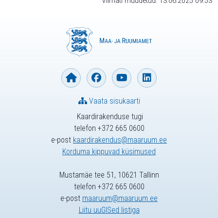
Viimati muudetud: 13.06.2025 09:53
Vaata sisukaarti
Kaardirakenduse tugi
telefon +372 665 0600
e-post
kaardirakendus@maaruum.ee
Korduma kippuvad küsimused
Mustamäe tee 51, 10621 Tallinn
telefon +372 665 0600
e-post
maaruum@maaruum.ee
Liitu uuGISed listiga