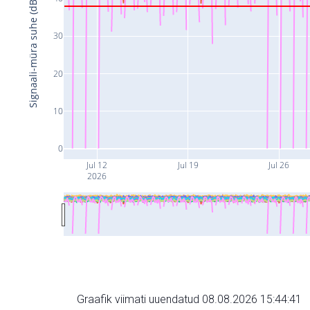
Signaali-müra suhe (dB)
30
20
10
0
Jul 12
Jul 19
Jul 26
2026
Graafik viimati uuendatud 08.08.2026 15:44:41