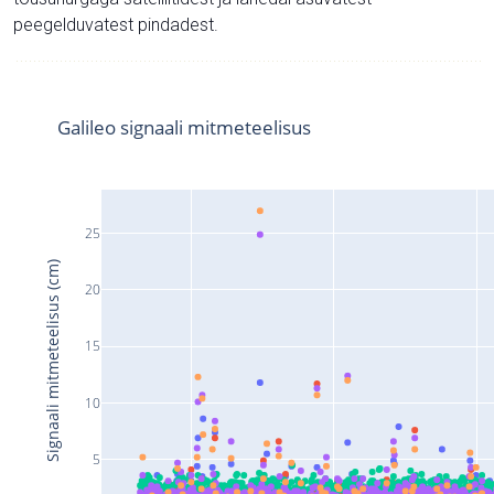
peegelduvatest pindadest.
Galileo signaali mitmeteelisus
25
Signaali mitmeteelisus (cm)
20
15
10
5