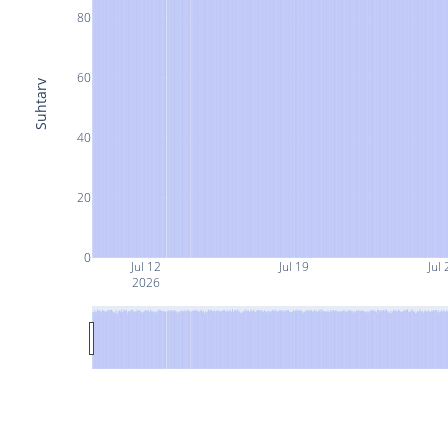
80
60
Suhtarv
40
20
0
Jul 12
Jul 19
Jul 
2026