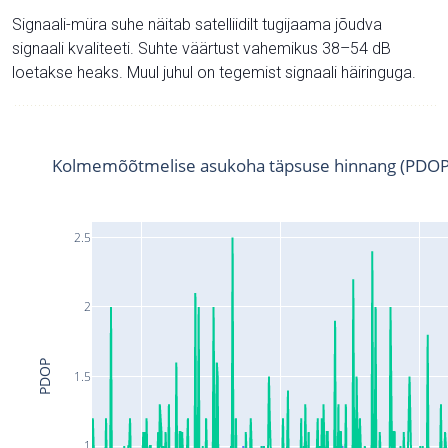
Signaali-müra suhe näitab satelliidilt tugijaama jõudva
signaali kvaliteeti. Suhte väärtust vahemikus 38–54 dB
loetakse heaks. Muul juhul on tegemist signaali häiringuga.
Kolmemõõtmelise asukoha täpsuse hinnang (PDOP
2.5
2
PDOP
1.5
1