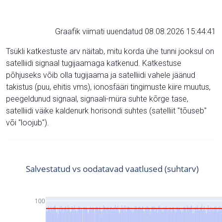
Graafik viimati uuendatud 08.08.2026 15:44:41
Tsükli katkestuste arv näitab, mitu korda ühe tunni jooksul on
satelliidi signaal tugijaamaga katkenud. Katkestuse
põhjuseks võib olla tugijaama ja satelliidi vahele jäänud
takistus (puu, ehitis vms), ionosfääri tingimuste kiire muutus,
peegeldunud signaal, signaali-müra suhte kõrge tase,
satelliidi väike kaldenurk horisondi suhtes (satelliit "tõuseb"
või "loojub").
Salvestatud vs oodatavad vaatlused (suhtarv)
100