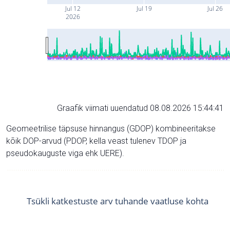
Jul 12
Jul 19
Jul 26
2026
Graafik viimati uuendatud 08.08.2026 15:44:41
Geomeetrilise täpsuse hinnangus (GDOP) kombineeritakse
kõik DOP-arvud (PDOP, kella veast tulenev TDOP ja
pseudokauguste viga ehk UERE).
Tsükli katkestuste arv tuhande vaatluse kohta