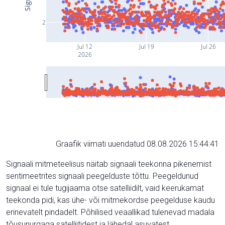
2
Jul 12
Jul 19
Jul 26
2026
Graafik viimati uuendatud 08.08.2026 15:44:41
Signaali mitmeteelisus näitab signaali teekonna pikenemist
sentimeetrites signaali peegelduste tõttu. Peegeldunud
signaal ei tule tugijaama otse satelliidilt, vaid keerukamat
teekonda pidi, kas ühe- või mitmekordse peegelduse kaudu
erinevatelt pindadelt. Põhilised veaallikad tulenevad madala
tõusunurgaga satelliitidest ja lähedal asuvatest