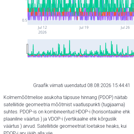
0.5
Jul 12
Jul 19
Jul 26
2026
Graafik viimati uuendatud 08.08.2026 15:44:41
Kolmemõõtmelise asukoha täpsuse hinnang (PDOP) näitab
satelliitide geomeetria mõõtmist vaatluspunkti (tugijaama)
suhtes. PDOP-is on kombineeritud HDOP-i (horisontaalne ehk
plaaniline väärtus ) ja VDOP-i (vertikaalne ehk kõrguslik
väärtus ) arvud. Satelliitide geomeetriat loetakse heaks, kui
PDOP-i arv jääb alla viie.