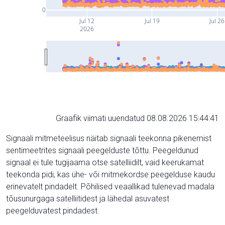
0
Jul 12
Jul 19
Jul 26
2026
Graafik viimati uuendatud 08.08.2026 15:44:41
Signaali mitmeteelisus näitab signaali teekonna pikenemist
sentimeetrites signaali peegelduste tõttu. Peegeldunud
signaal ei tule tugijaama otse satelliidilt, vaid keerukamat
teekonda pidi, kas ühe- või mitmekordse peegelduse kaudu
erinevatelt pindadelt. Põhilised veaallikad tulenevad madala
tõusunurgaga satelliitidest ja lähedal asuvatest
peegelduvatest pindadest.