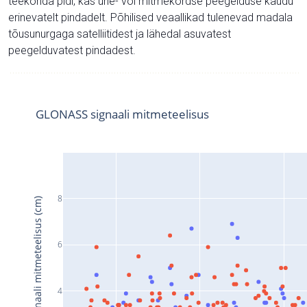
teekonda pidi, kas ühe- või mitmekordse peegelduse kaudu
erinevatelt pindadelt. Põhilised veaallikad tulenevad madala
tõusunurgaga satelliitidest ja lähedal asuvatest
peegelduvatest pindadest.
GLONASS signaali mitmeteelisus
8
Signaali mitmeteelisus (cm)
6
4