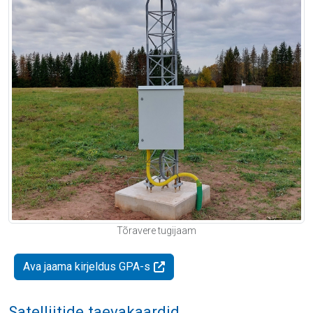
Tõravere tugijaam
Ava jaama kirjeldus GPA-s
Satelliitide taevakaardid