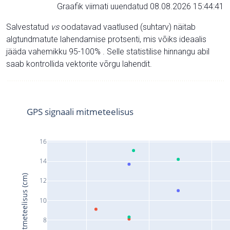
Graafik viimati uuendatud 08.08.2026 15:44:41
Salvestatud
vs
oodatavad vaatlused (suhtarv) näitab
algtundmatute lahendamise protsenti, mis võiks ideaalis
jääda vahemikku 95-100% . Selle statistilise hinnangu abil
saab kontrollida vektorite võrgu lahendit.
GPS signaali mitmeteelisus
16
14
Signaali mitmeteelisus (cm)
12
10
8