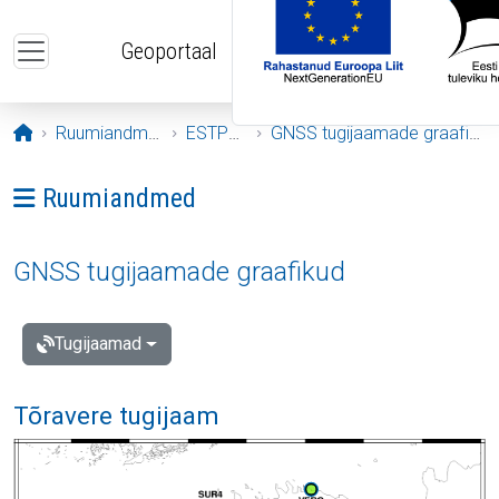
Liigu edasi põhisisu juurde
Geoportaal
Avaleht
Ruumiandmed
ESTPOS
GNSS tugijaamade graafikud
Ava menüü: Ruumiandmed
Ruumiandmed
GNSS tugijaamade graafikud
Tugijaamad
Tõravere tugijaam