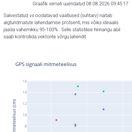
Graafik viimati uuendatud 08.08.2026 09:45:17
Salvestatud
vs
oodatavad vaatlused (suhtarv) näitab
algtundmatute lahendamise protsenti, mis võiks ideaalis
jääda vahemikku 95-100% . Selle statistilise hinnangu abil
saab kontrollida vektorite võrgu lahendit.
GPS signaali mitmeteelisus
16
14
Signaali mitmeteelisus (cm)
12
10
8