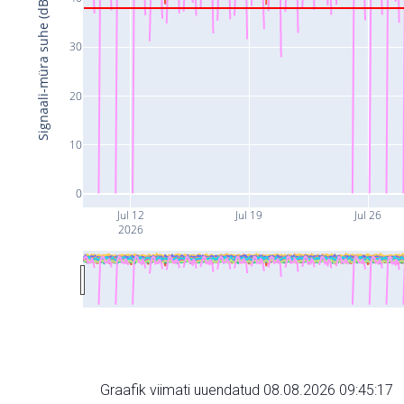
Signaali-müra suhe (dB)
30
20
10
0
Jul 12
Jul 19
Jul 26
2026
Graafik viimati uuendatud 08.08.2026 09:45:17