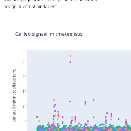
peegelduvatest pindadest.
Galileo signaali mitmeteelisus
25
Signaali mitmeteelisus (cm)
20
15
10
5