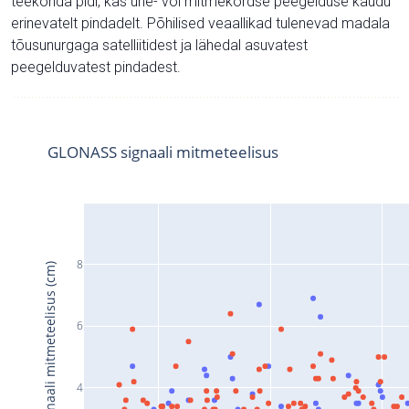
teekonda pidi, kas ühe- või mitmekordse peegelduse kaudu
erinevatelt pindadelt. Põhilised veaallikad tulenevad madala
tõusunurgaga satelliitidest ja lähedal asuvatest
peegelduvatest pindadest.
GLONASS signaali mitmeteelisus
8
Signaali mitmeteelisus (cm)
6
4