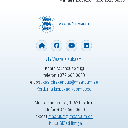
Viimati muudetud: 13.06.2025 09:53
Vaata sisukaarti
Kaardirakenduse tugi
telefon +372 665 0600
e-post
kaardirakendus@maaruum.ee
Korduma kippuvad küsimused
Mustamäe tee 51, 10621 Tallinn
telefon +372 665 0600
e-post
maaruum@maaruum.ee
Liitu uuGISed listiga