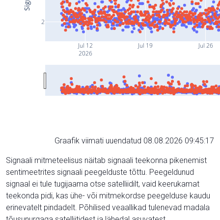
2
Jul 12
Jul 19
Jul 26
2026
Graafik viimati uuendatud 08.08.2026 09:45:17
Signaali mitmeteelisus näitab signaali teekonna pikenemist
sentimeetrites signaali peegelduste tõttu. Peegeldunud
signaal ei tule tugijaama otse satelliidilt, vaid keerukamat
teekonda pidi, kas ühe- või mitmekordse peegelduse kaudu
erinevatelt pindadelt. Põhilised veaallikad tulenevad madala
tõusunurgaga satelliitidest ja lähedal asuvatest