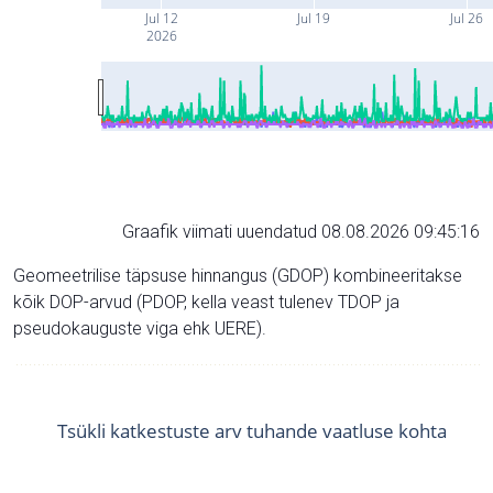
Jul 12
Jul 19
Jul 26
2026
Graafik viimati uuendatud 08.08.2026 09:45:16
Geomeetrilise täpsuse hinnangus (GDOP) kombineeritakse
kõik DOP-arvud (PDOP, kella veast tulenev TDOP ja
pseudokauguste viga ehk UERE).
Tsükli katkestuste arv tuhande vaatluse kohta