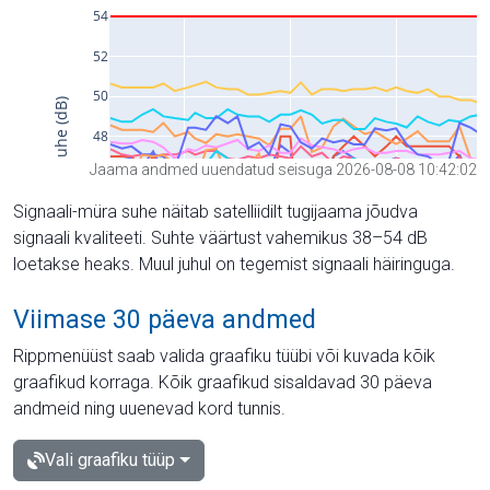
Jaama andmed uuendatud seisuga 2026-08-08 10:42:02
Signaali-müra suhe näitab satelliidilt tugijaama jõudva
signaali kvaliteeti. Suhte väärtust vahemikus 38–54 dB
loetakse heaks. Muul juhul on tegemist signaali häiringuga.
Viimase 30 päeva andmed
Rippmenüüst saab valida graafiku tüübi või kuvada kõik
graafikud korraga. Kõik graafikud sisaldavad 30 päeva
andmeid ning uuenevad kord tunnis.
Vali graafiku tüüp