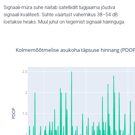
Signaali-müra suhe näitab satelliidilt tugijaama jõudva
signaali kvaliteeti. Suhte väärtust vahemikus 38–54 dB
loetakse heaks. Muul juhul on tegemist signaali häiringuga.
Kolmemõõtmelise asukoha täpsuse hinnang (PDOP
2.5
2
PDOP
1.5
1