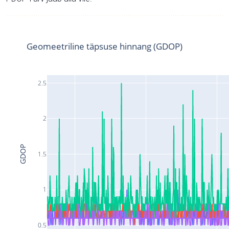
Geomeetriline täpsuse hinnang (GDOP)
2.5
2
GDOP
1.5
1
0.5