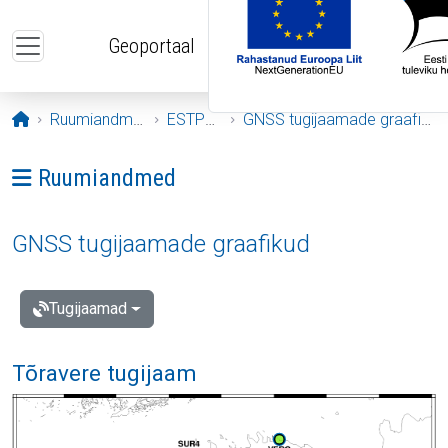
Liigu edasi põhisisu juurde
Geoportaal
Avaleht
Ruumiandmed
ESTPOS
GNSS tugijaamade graafikud
Ava menüü: Ruumiandmed
Ruumiandmed
GNSS tugijaamade graafikud
Tugijaamad
Tõravere tugijaam