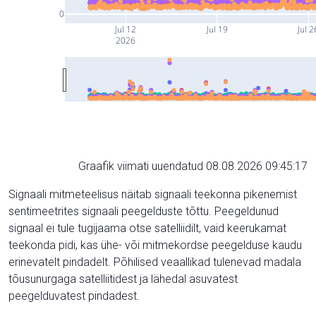
0
Jul 12
Jul 19
Jul 2
2026
Graafik viimati uuendatud 08.08.2026 09:45:17
Signaali mitmeteelisus näitab signaali teekonna pikenemist
sentimeetrites signaali peegelduste tõttu. Peegeldunud
signaal ei tule tugijaama otse satelliidilt, vaid keerukamat
teekonda pidi, kas ühe- või mitmekordse peegelduse kaudu
erinevatelt pindadelt. Põhilised veaallikad tulenevad madala
tõusunurgaga satelliitidest ja lähedal asuvatest
peegelduvatest pindadest.