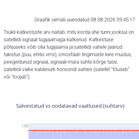
Graafik viimati uuendatud 08.08.2026 09:45:17
Tsükli katkestuste arv näitab, mitu korda ühe tunni jooksul on
satelliidi signaal tugijaamaga katkenud. Katkestuse
põhjuseks võib olla tugijaama ja satelliidi vahele jäänud
takistus (puu, ehitis vms), ionosfääri tingimuste kiire muutus,
peegeldunud signaal, signaali-müra suhte kõrge tase,
satelliidi väike kaldenurk horisondi suhtes (satelliit "tõuseb"
või "loojub").
Salvestatud vs oodatavad vaatlused (suhtarv)
100