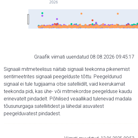
2026
Graafik viimati uuendatud 08.08.2026 09:45:17
Signaali mitmeteelisus näitab signaali teekonna pikenemist
sentimeetrites signaali peegelduste tõttu. Peegeldunud
signaal ei tule tugijaama otse satelliidilt, vaid keerukamat
teekonda pidi, kas ühe- või mitmekordse peegelduse kaudu
erinevatelt pindadelt. Põhilised veaallikad tulenevad madala
tõusunurgaga satelliitidest ja lähedal asuvatest
peegelduvatest pindadest.