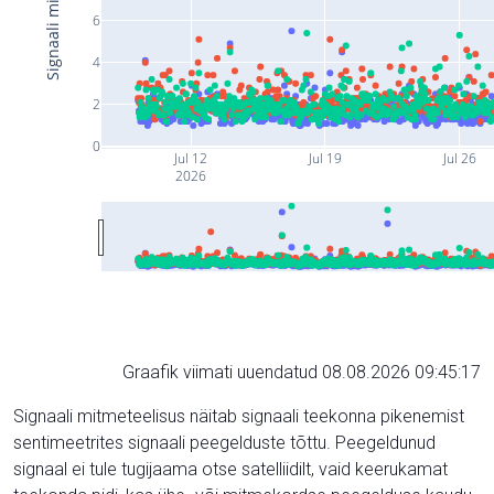
6
4
2
0
Jul 12
Jul 19
Jul 26
2026
Graafik viimati uuendatud 08.08.2026 09:45:17
Signaali mitmeteelisus näitab signaali teekonna pikenemist
sentimeetrites signaali peegelduste tõttu. Peegeldunud
signaal ei tule tugijaama otse satelliidilt, vaid keerukamat