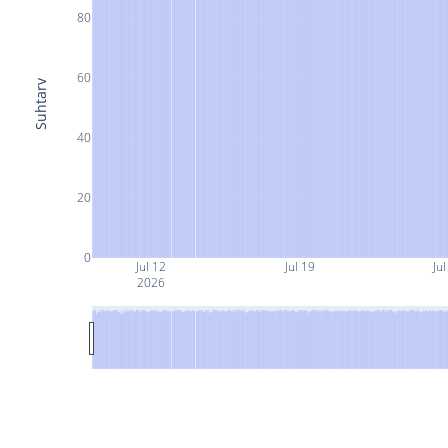
80
60
Suhtarv
40
20
0
Jul 12
Jul 19
Jul
2026