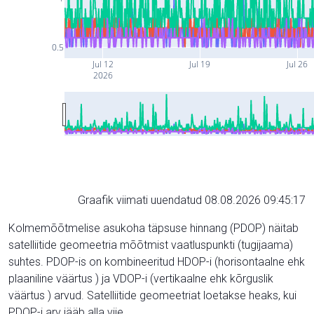
0.5
Jul 12
Jul 19
Jul 26
2026
Graafik viimati uuendatud 08.08.2026 09:45:17
Kolmemõõtmelise asukoha täpsuse hinnang (PDOP) näitab
satelliitide geomeetria mõõtmist vaatluspunkti (tugijaama)
suhtes. PDOP-is on kombineeritud HDOP-i (horisontaalne ehk
plaaniline väärtus ) ja VDOP-i (vertikaalne ehk kõrguslik
väärtus ) arvud. Satelliitide geomeetriat loetakse heaks, kui
PDOP-i arv jääb alla viie.