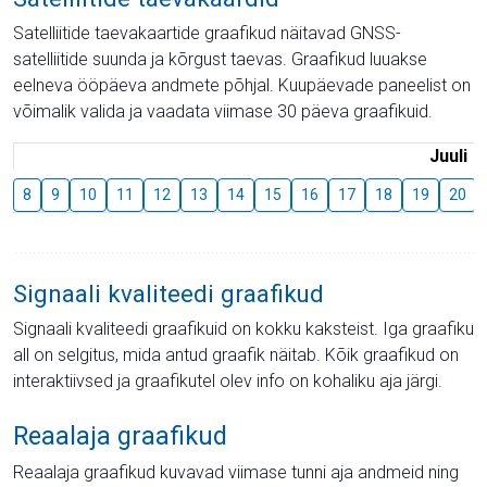
Satelliitide taevakaartide graafikud näitavad GNSS-
satelliitide suunda ja kõrgust taevas. Graafikud luuakse
eelneva ööpäeva andmete põhjal. Kuupäevade paneelist on
võimalik valida ja vaadata viimase 30 päeva graafikuid.
Juuli
8
9
10
11
12
13
14
15
16
17
18
19
20
Signaali kvaliteedi graafikud
Signaali kvaliteedi graafikuid on kokku kaksteist. Iga graafiku
all on selgitus, mida antud graafik näitab. Kõik graafikud on
interaktiivsed ja graafikutel olev info on kohaliku aja järgi.
Reaalaja graafikud
Reaalaja graafikud kuvavad viimase tunni aja andmeid ning