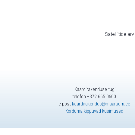
Satelliitide ar
Kaardirakenduse tugi
telefon +372 665 0600
e-post
kaardirakendus@maaruum.ee
Korduma kippuvad küsimused