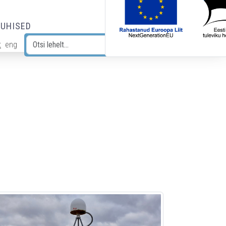
JUHISED
t
eng
Otsi