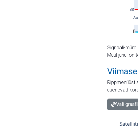
Signaali-müra 
Muul juhul on 
Viimase
Rippmenüüst s
uuenevad kord
Vali graaf
Satellii