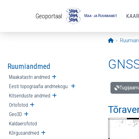
Liigu edasi põhisisu juurde
Geoportaal
KAA
Avaleht
Ruumia
GNSS 
Ruumiandmed
Maakatastri andmed
Ava alammenüü
Eesti topograafia andmekogu
Ava alammenüü
Tugijaam
Kitsenduste andmed
Ava alammenüü
Ortofotod
Ava alammenüü
Tõrave
Geo3D
Ava alammenüü
Kaldaerofotod
Kõrgusandmed
Ava alammenüü