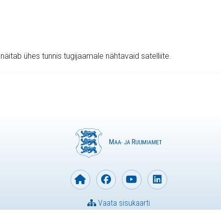
v näitab ühes tunnis tugijaamale nähtavaid satelliite.
Vaata sisukaarti