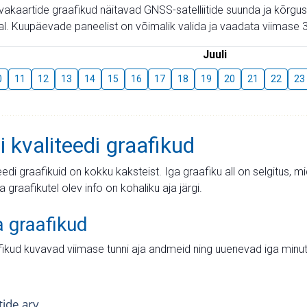
aevakaartide graafikud näitavad GNSS-satelliitide suunda ja kõr
l. Kuupäevade paneelist on võimalik valida ja vaadata viimase 3
Juuli
0
11
12
13
14
15
16
17
18
19
20
21
22
23
i kvaliteedi graafikud
teedi graafikuid on kokku kaksteist. Iga graafiku all on selgitus, 
ja graafikutel olev info on kohaliku aja järgi.
a graafikud
fikud kuvavad viimase tunni aja andmeid ning uuenevad iga minut