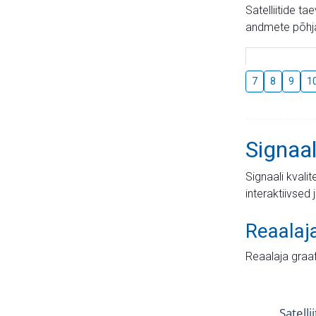
Satelliitide t
andmete põhja
7
8
9
1
Signaal
Signaali kvali
interaktiivsed 
Reaalaj
Reaalaja graa