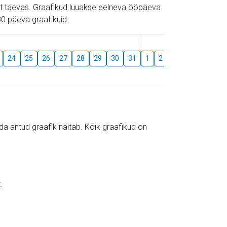
gust taevas. Graafikud luuakse eelneva ööpäeva
0 päeva graafikuid.
August
24
25
26
27
28
29
30
31
1
2
3
4
5
6
mida antud graafik näitab. Kõik graafikud on
.