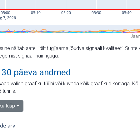
Jaam
suhe näitab satelliidilt tugijaama jõudva signaali kvaliteeti. Su
tegemist signaali häiringuga.
 30 päeva andmed
aab valida graafiku tüübi või kuvada kõik graafikud korraga. Kõ
 tunnis.
iku tüüp
tide arv