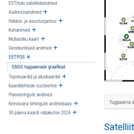
ESTHubi satelliidiandmed
Aadressiandmed
Ava alammenüü
Haldus- ja asustusjaotus
Ava alammenüü
Kohanimed
Ava alammenüü
Mullastiku kaart
Ava alammenüü
Geodeetilised andmed
Ava alammenüü
ESTPOS
Ava alammenüü
GNSS tugijaamade graafikud
Topokaardid ja aluskaardid
Ava alammenüü
Kaardilehtede süsteemid
Ava alammenüü
Planeeringute andmed
Tugijaama s
Kinnisvara tehingute andmebaas
Ava alammenüü
30 päeva kaardi väljakutse 2024
Ava alammenüü
Satelli