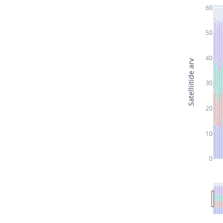
60
50
40
Satelliitide arv
30
20
10
0