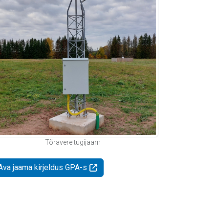
Tõravere tugijaam
Ava jaama kirjeldus GPA-s