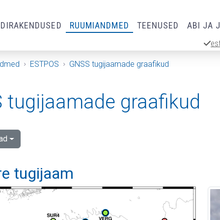
RDIRAKENDUSED
RUUMIANDMED
TEENUSED
ABI JA 
es
ndmed
ESTPOS
GNSS tugijaamade graafikud
tugijaamade graafikud
ad
re tugijaam