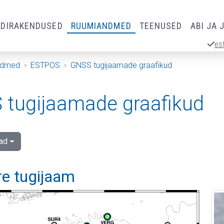
RDIRAKENDUSED
RUUMIANDMED
TEENUSED
ABI JA 
es
ndmed
ESTPOS
GNSS tugijaamade graafikud
tugijaamade graafikud
ad
re tugijaam