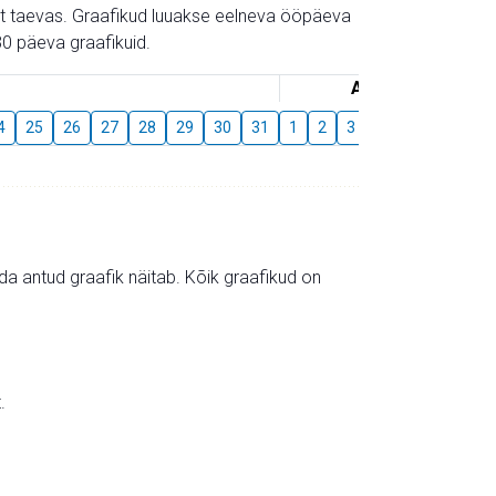
gust taevas. Graafikud luuakse eelneva ööpäeva
0 päeva graafikuid.
August
4
25
26
27
28
29
30
31
1
2
3
4
5
6
7
mida antud graafik näitab. Kõik graafikud on
.