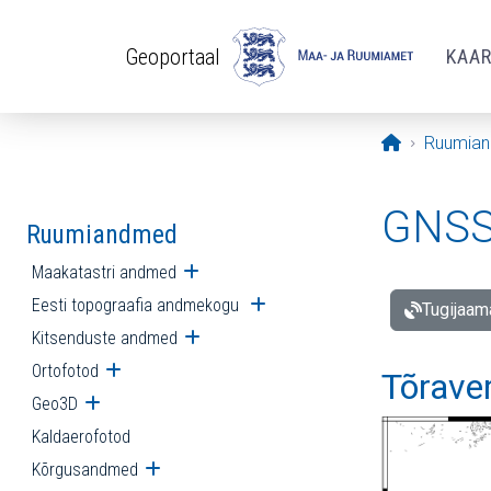
Liigu edasi põhisisu juurde
Geoportaal
KAA
Avaleht
Ruumia
GNSS 
Ruumiandmed
Maakatastri andmed
Ava alammenüü
Eesti topograafia andmekogu
Ava alammenüü
Tugijaam
Kitsenduste andmed
Ava alammenüü
Ortofotod
Ava alammenüü
Tõrave
Geo3D
Ava alammenüü
Kaldaerofotod
Kõrgusandmed
Ava alammenüü