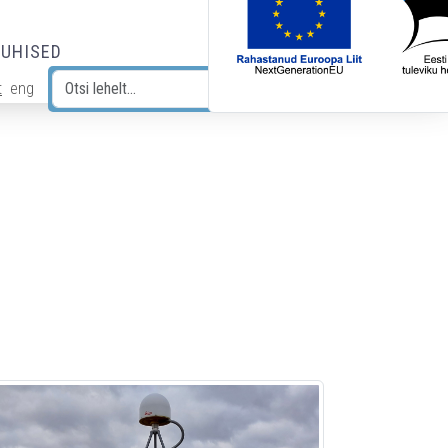
JUHISED
t
eng
Otsi