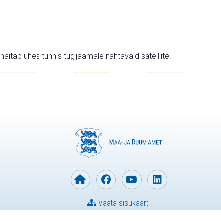
v näitab ühes tunnis tugijaamale nähtavaid satelliite.
Vaata sisukaarti