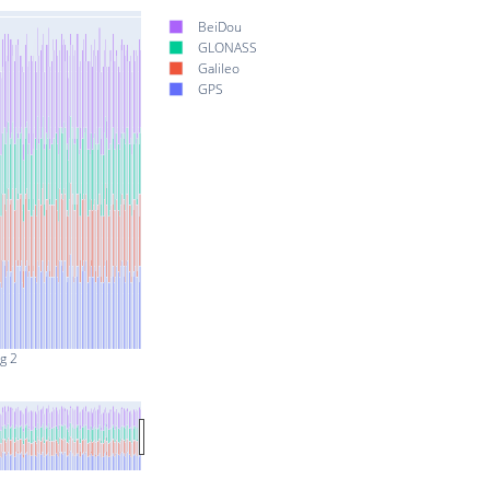
BeiDou
GLONASS
Galileo
GPS
g 2