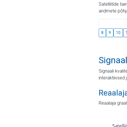
Satelliitide t
andmete põhja
8
9
10
Signaal
Signaali kvali
interaktiivsed 
Reaalaj
Reaalaja graa