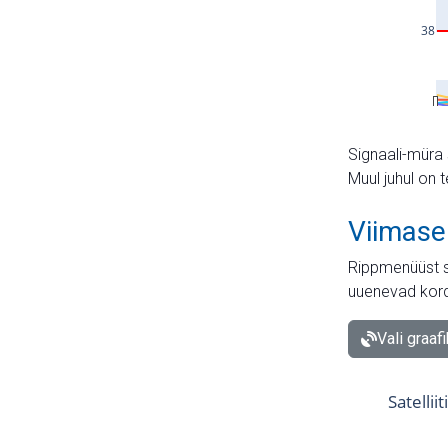
Signaali-müra 
Muul juhul on 
Viimase
Rippmenüüst s
uuenevad kord
Vali graaf
Satellii