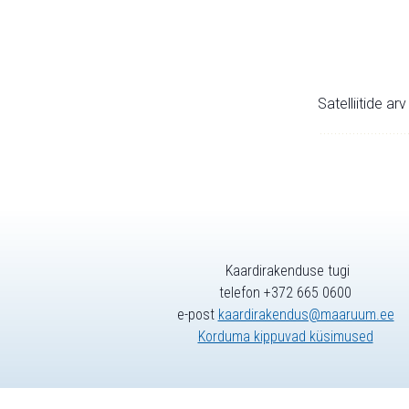
Satelliitide ar
Kaardirakenduse tugi
telefon +372 665 0600
e-post
kaardirakendus@maaruum.ee
Korduma kippuvad küsimused