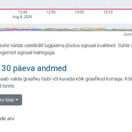
Jaam
suhe näitab satelliidilt tugijaama jõudva signaali kvaliteeti. Su
tegemist signaali häiringuga.
 30 päeva andmed
aab valida graafiku tüübi või kuvada kõik graafikud korraga. Kõ
 tunnis.
iku tüüp
tide arv