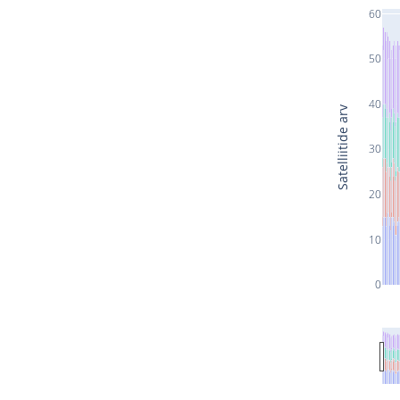
60
50
40
Satelliitide arv
30
20
10
0