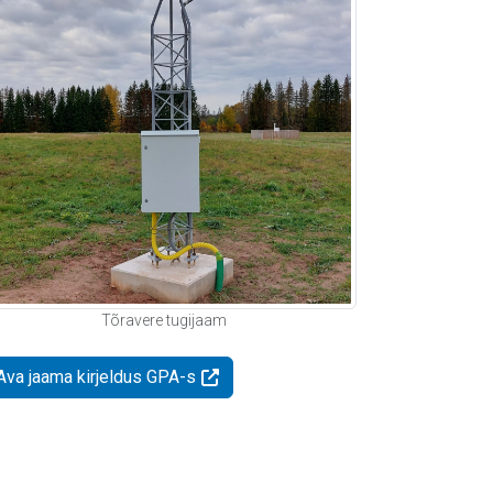
Tõravere tugijaam
Ava jaama kirjeldus GPA-s