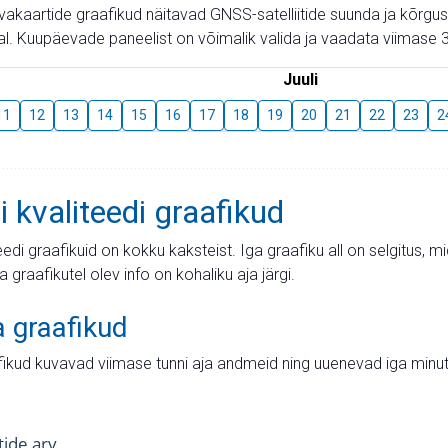
aevakaartide graafikud näitavad GNSS-satelliitide suunda ja kõr
l. Kuupäevade paneelist on võimalik valida ja vaadata viimase 3
Juuli
11
12
13
14
15
16
17
18
19
20
21
22
23
2
i kvaliteedi graafikud
teedi graafikuid on kokku kaksteist. Iga graafiku all on selgitus, 
ja graafikutel olev info on kohaliku aja järgi.
a graafikud
fikud kuvavad viimase tunni aja andmeid ning uuenevad iga minut