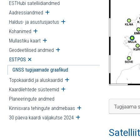
ESTHubi satelliidiandmed
Aadressiandmed
Ava alammenüü
Haldus- ja asustusjaotus
Ava alammenüü
Kohanimed
Ava alammenüü
Mullastiku kaart
Ava alammenüü
Geodeetilised andmed
Ava alammenüü
ESTPOS
Ava alammenüü
GNSS tugijaamade graafikud
Topokaardid ja aluskaardid
Ava alammenüü
Kaardilehtede süsteemid
Ava alammenüü
Planeeringute andmed
Tugijaama s
Kinnisvara tehingute andmebaas
Ava alammenüü
30 päeva kaardi väljakutse 2024
Ava alammenüü
Satelli