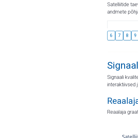
Satelliitide t
andmete põhja
6
7
8
9
Signaal
Signaali kvali
interaktiivsed 
Reaalaj
Reaalaja graa