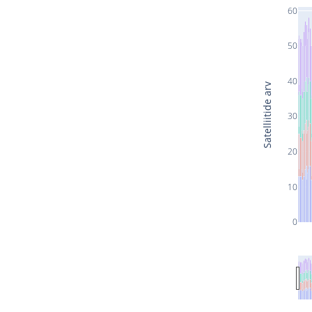
60
50
40
Satelliitide arv
30
20
10
0