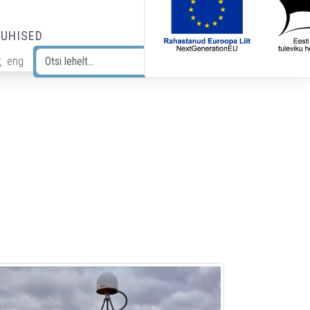
JUHISED
t
eng
Otsi