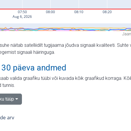
Jaam
suhe näitab satelliidilt tugijaama jõudva signaali kvaliteeti. Su
tegemist signaali häiringuga.
 30 päeva andmed
aab valida graafiku tüübi või kuvada kõik graafikud korraga. Kõ
 tunnis.
iku tüüp
tide arv