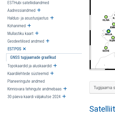
ESTHubi satelliidiandmed
Aadressiandmed
Ava alammenüü
Haldus- ja asustusjaotus
Ava alammenüü
Kohanimed
Ava alammenüü
Mullastiku kaart
Ava alammenüü
Geodeetilised andmed
Ava alammenüü
ESTPOS
Ava alammenüü
GNSS tugijaamade graafikud
Topokaardid ja aluskaardid
Ava alammenüü
Kaardilehtede süsteemid
Ava alammenüü
Planeeringute andmed
Tugijaama s
Kinnisvara tehingute andmebaas
Ava alammenüü
30 päeva kaardi väljakutse 2024
Ava alammenüü
Satelli