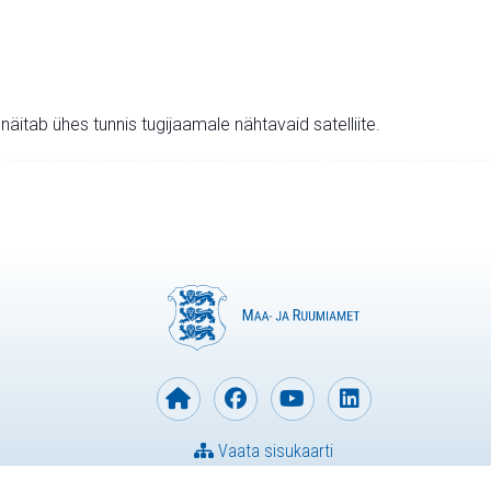
v näitab ühes tunnis tugijaamale nähtavaid satelliite.
Vaata sisukaarti