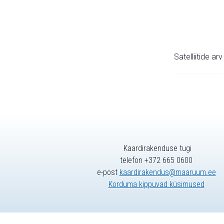
Satelliitide ar
Kaardirakenduse tugi
telefon +372 665 0600
e-post
kaardirakendus@maaruum.ee
Korduma kippuvad küsimused