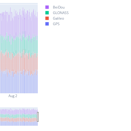
BeiDou
GLONASS
Galileo
GPS
Aug 2