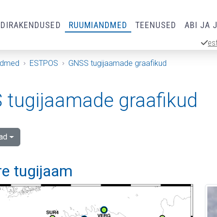
RDIRAKENDUSED
RUUMIANDMED
TEENUSED
ABI JA 
es
ndmed
ESTPOS
GNSS tugijaamade graafikud
tugijaamade graafikud
ad
re tugijaam