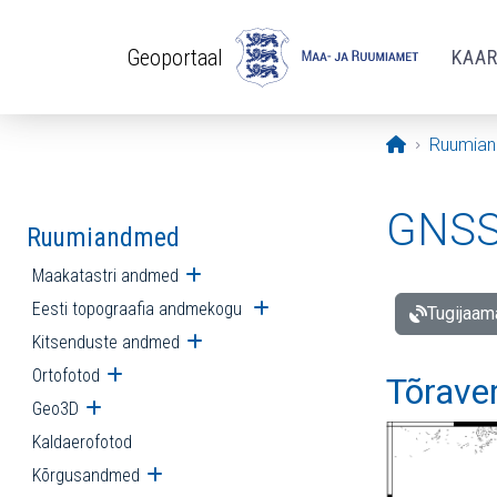
Liigu edasi põhisisu juurde
Geoportaal
KAA
Avaleht
Ruumia
GNSS 
Ruumiandmed
Maakatastri andmed
Ava alammenüü
Eesti topograafia andmekogu
Ava alammenüü
Tugijaam
Kitsenduste andmed
Ava alammenüü
Ortofotod
Ava alammenüü
Tõrave
Geo3D
Ava alammenüü
Kaldaerofotod
Kõrgusandmed
Ava alammenüü