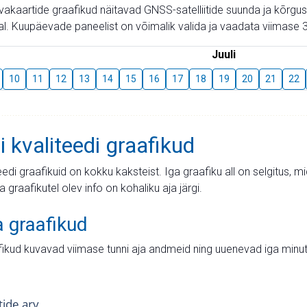
aevakaartide graafikud näitavad GNSS-satelliitide suunda ja kõr
l. Kuupäevade paneelist on võimalik valida ja vaadata viimase 3
Juuli
10
11
12
13
14
15
16
17
18
19
20
21
22
i kvaliteedi graafikud
teedi graafikuid on kokku kaksteist. Iga graafiku all on selgitus, 
ja graafikutel olev info on kohaliku aja järgi.
a graafikud
fikud kuvavad viimase tunni aja andmeid ning uuenevad iga minut