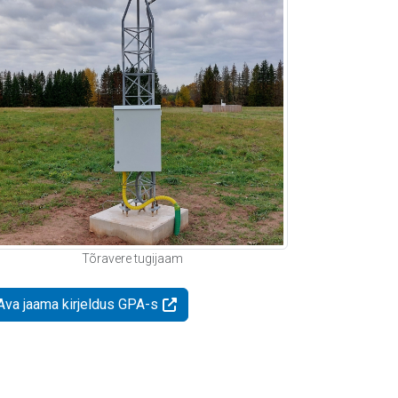
Tõravere tugijaam
Ava jaama kirjeldus GPA-s