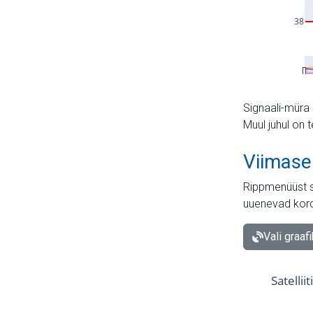
Signaali-müra 
Muul juhul on 
Viimase
Rippmenüüst s
uuenevad kord
Vali graaf
Satellii