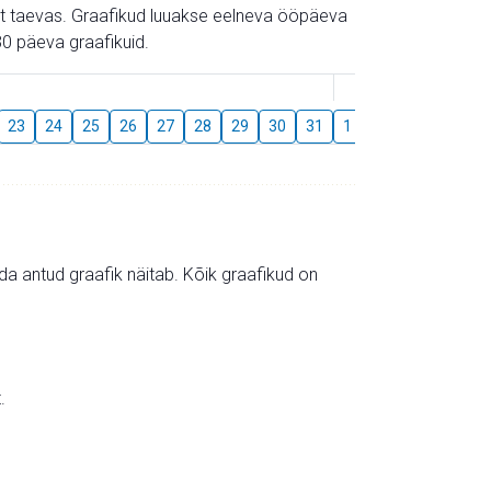
gust taevas. Graafikud luuakse eelneva ööpäeva
0 päeva graafikuid.
August
23
24
25
26
27
28
29
30
31
1
2
3
4
5
mida antud graafik näitab. Kõik graafikud on
.