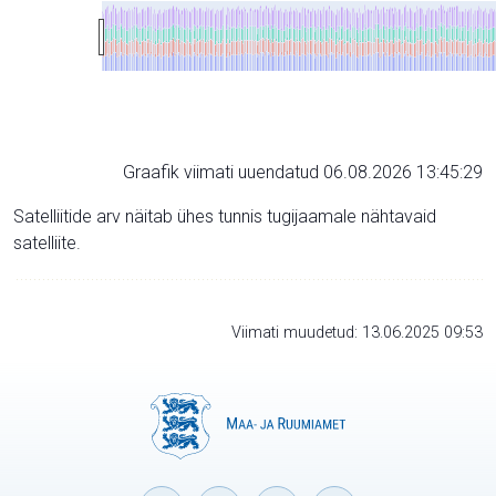
Graafik viimati uuendatud 06.08.2026 13:45:29
Satelliitide arv näitab ühes tunnis tugijaamale nähtavaid
satelliite.
Viimati muudetud: 13.06.2025 09:53