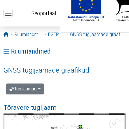
Liigu edasi põhisisu juurde
Geoportaal
Avaleht
Ruumiandmed
ESTPOS
GNSS tugijaamade graafikud
Ava menüü: Ruumiandmed
Ruumiandmed
GNSS tugijaamade graafikud
Tugijaamad
Tõravere tugijaam