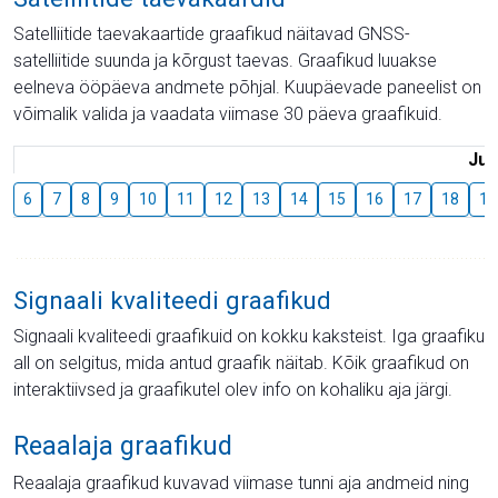
Satelliitide taevakaartide graafikud näitavad GNSS-
satelliitide suunda ja kõrgust taevas. Graafikud luuakse
eelneva ööpäeva andmete põhjal. Kuupäevade paneelist on
võimalik valida ja vaadata viimase 30 päeva graafikuid.
Juu
6
7
8
9
10
11
12
13
14
15
16
17
18
19
Signaali kvaliteedi graafikud
Signaali kvaliteedi graafikuid on kokku kaksteist. Iga graafiku
all on selgitus, mida antud graafik näitab. Kõik graafikud on
interaktiivsed ja graafikutel olev info on kohaliku aja järgi.
Reaalaja graafikud
Reaalaja graafikud kuvavad viimase tunni aja andmeid ning