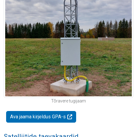
Tõravere tugijaam
Ava jaama kirjeldus GPA-s
Satelliitide taevakaardid