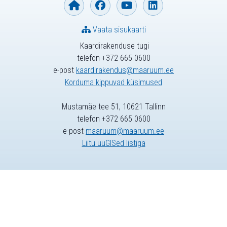
Vaata sisukaarti
Kaardirakenduse tugi
telefon +372 665 0600
e-post
kaardirakendus@maaruum.ee
Korduma kippuvad küsimused
Mustamäe tee 51, 10621 Tallinn
telefon +372 665 0600
e-post
maaruum@maaruum.ee
Liitu uuGISed listiga