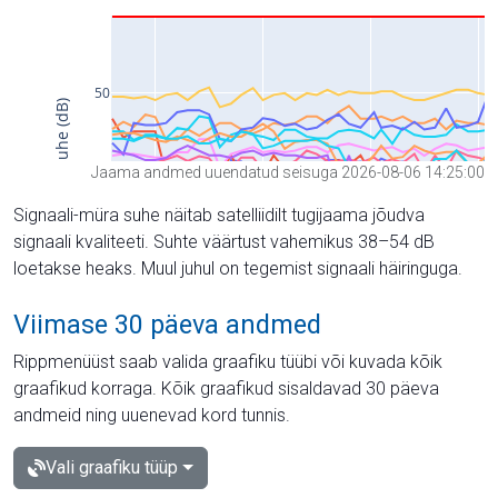
Jaama andmed uuendatud seisuga 2026-08-06 14:25:00
Signaali-müra suhe näitab satelliidilt tugijaama jõudva
signaali kvaliteeti. Suhte väärtust vahemikus 38–54 dB
loetakse heaks. Muul juhul on tegemist signaali häiringuga.
Viimase 30 päeva andmed
Rippmenüüst saab valida graafiku tüübi või kuvada kõik
graafikud korraga. Kõik graafikud sisaldavad 30 päeva
andmeid ning uuenevad kord tunnis.
Vali graafiku tüüp