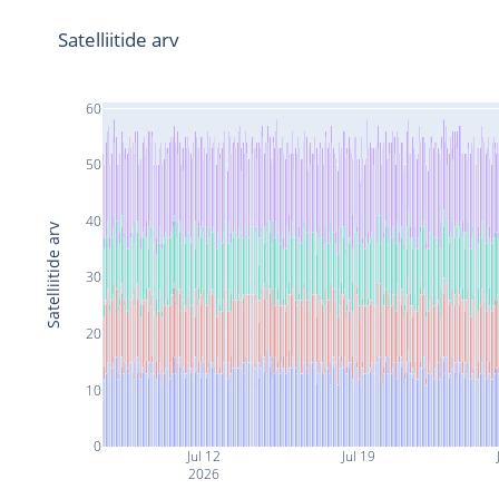
Satelliitide arv
60
50
40
Satelliitide arv
30
20
10
0
Jul 12
Jul 19
2026