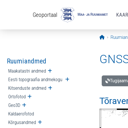
Liigu edasi põhisisu juurde
Geoportaal
KAA
Avaleht
Ruumia
GNSS 
Ruumiandmed
Maakatastri andmed
Ava alammenüü
Eesti topograafia andmekogu
Ava alammenüü
Tugijaam
Kitsenduste andmed
Ava alammenüü
Ortofotod
Ava alammenüü
Tõrave
Geo3D
Ava alammenüü
Kaldaerofotod
Kõrgusandmed
Ava alammenüü