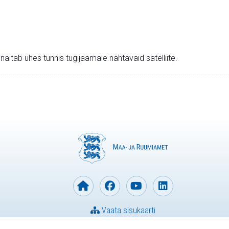
v näitab ühes tunnis tugijaamale nähtavaid satelliite.
Vaata sisukaarti