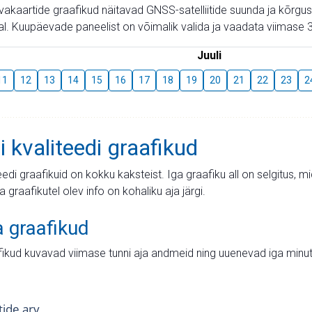
aevakaartide graafikud näitavad GNSS-satelliitide suunda ja kõr
l. Kuupäevade paneelist on võimalik valida ja vaadata viimase 3
Juuli
11
12
13
14
15
16
17
18
19
20
21
22
23
2
i kvaliteedi graafikud
teedi graafikuid on kokku kaksteist. Iga graafiku all on selgitus, 
ja graafikutel olev info on kohaliku aja järgi.
a graafikud
fikud kuvavad viimase tunni aja andmeid ning uuenevad iga minut