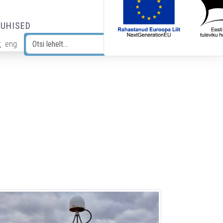
JUHISED
t
eng
Otsi