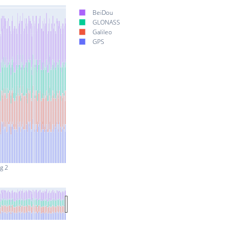
BeiDou
GLONASS
Galileo
GPS
g 2