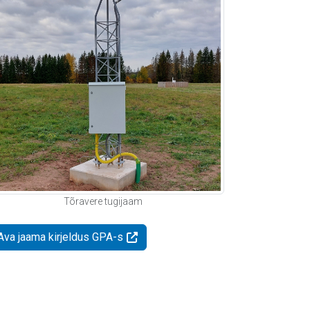
Tõravere tugijaam
Ava jaama kirjeldus GPA-s