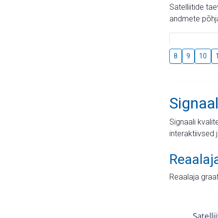
Satelliitide t
andmete põhja
8
9
10
Signaal
Signaali kvali
interaktiivsed 
Reaalaj
Reaalaja graa