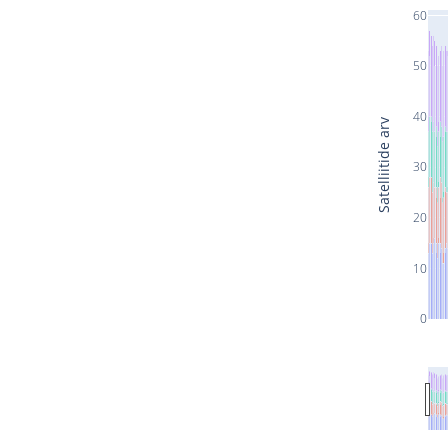
60
50
40
Satelliitide arv
30
20
10
0