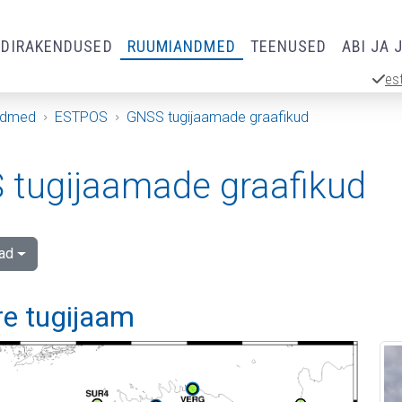
RDIRAKENDUSED
RUUMIANDMED
TEENUSED
ABI JA 
es
ndmed
ESTPOS
GNSS tugijaamade graafikud
tugijaamade graafikud
ad
re tugijaam