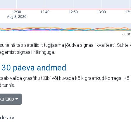
Jaam
suhe näitab satelliidilt tugijaama jõudva signaali kvaliteeti. Su
tegemist signaali häiringuga.
 30 päeva andmed
aab valida graafiku tüübi või kuvada kõik graafikud korraga. Kõ
 tunnis.
iku tüüp
tide arv