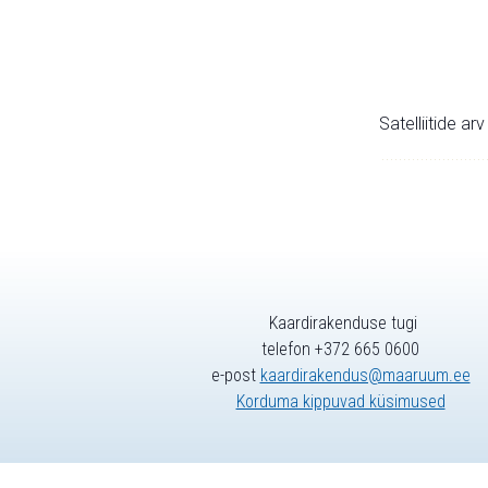
Satelliitide ar
Kaardirakenduse tugi
telefon +372 665 0600
e-post
kaardirakendus@maaruum.ee
Korduma kippuvad küsimused