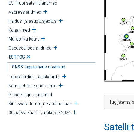
ESTHubi satelliidiandmed
Aadressiandmed
Ava alammenüü
Haldus- ja asustusjaotus
Ava alammenüü
Kohanimed
Ava alammenüü
Mullastiku kaart
Ava alammenüü
Geodeetilised andmed
Ava alammenüü
ESTPOS
Ava alammenüü
GNSS tugijaamade graafikud
Topokaardid ja aluskaardid
Ava alammenüü
Kaardilehtede süsteemid
Ava alammenüü
Planeeringute andmed
Tugijaama s
Kinnisvara tehingute andmebaas
Ava alammenüü
30 päeva kaardi väljakutse 2024
Ava alammenüü
Satelli