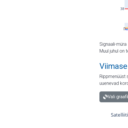
Signaali-müra 
Muul juhul on 
Viimase
Rippmenüüst s
uuenevad kord
Vali graaf
Satellii