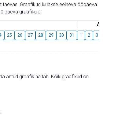
gust taevas. Graafikud luuakse eelneva ööpäeva
0 päeva graafikuid.
August
4
25
26
27
28
29
30
31
1
2
3
4
5
6
7
mida antud graafik näitab. Kõik graafikud on
.