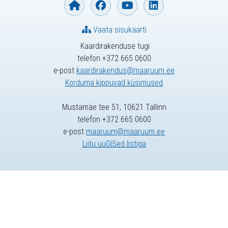
Vaata sisukaarti
Kaardirakenduse tugi
telefon +372 665 0600
e-post
kaardirakendus@maaruum.ee
Korduma kippuvad küsimused
Mustamäe tee 51, 10621 Tallinn
telefon +372 665 0600
e-post
maaruum@maaruum.ee
Liitu uuGISed listiga