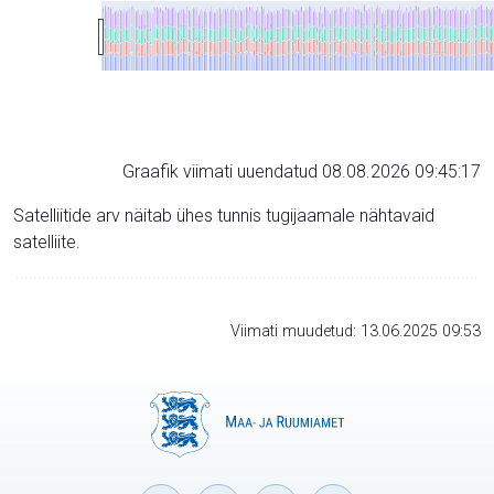
Graafik viimati uuendatud 08.08.2026 09:45:17
Satelliitide arv näitab ühes tunnis tugijaamale nähtavaid
satelliite.
Viimati muudetud: 13.06.2025 09:53