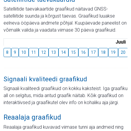
Satelliitide taevakaartide graafikud näitavad GNSS-
satelliitide suunda ja kõrgust taevas. Graafikud luuakse
eelneva ööpäeva andmete põhjal. Kuupäevade paneelist on
võimalik valida ja vaadata viimase 30 päeva graafikuid.
Juuli
8
9
10
11
12
13
14
15
16
17
18
19
20
Signaali kvaliteedi graafikud
Signaali kvaliteedi graafikuid on kokku kaksteist. Iga graafiku
all on selgitus, mida antud graafik näitab. Kõik graafikud on
interaktiivsed ja graafikutel olev info on kohaliku aja järgi.
Reaalaja graafikud
Reaalaja graafikud kuvavad viimase tunni aja andmeid ning