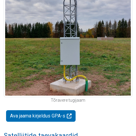
Tõravere tugijaam
Ava jaama kirjeldus GPA-s
Satelliitide taevakaardid