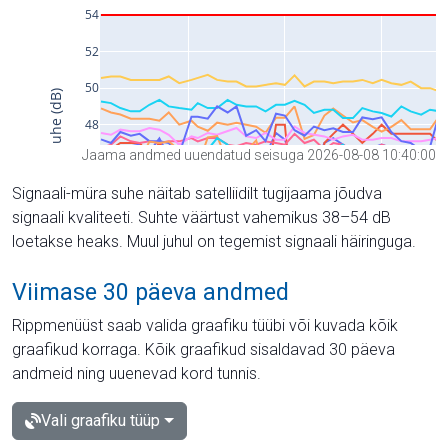
Jaama andmed uuendatud seisuga 2026-08-08 10:40:00
Signaali-müra suhe näitab satelliidilt tugijaama jõudva
signaali kvaliteeti. Suhte väärtust vahemikus 38–54 dB
loetakse heaks. Muul juhul on tegemist signaali häiringuga.
Viimase 30 päeva andmed
Rippmenüüst saab valida graafiku tüübi või kuvada kõik
graafikud korraga. Kõik graafikud sisaldavad 30 päeva
andmeid ning uuenevad kord tunnis.
Vali graafiku tüüp