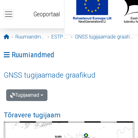
Liigu edasi põhisisu juurde
Geoportaal
Avaleht
Ruumiandmed
ESTPOS
GNSS tugijaamade graafikud
Ava menüü: Ruumiandmed
Ruumiandmed
GNSS tugijaamade graafikud
Tugijaamad
Tõravere tugijaam