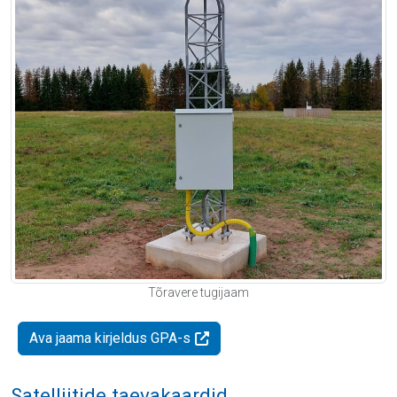
Tõravere tugijaam
Ava jaama kirjeldus GPA-s
Satelliitide taevakaardid