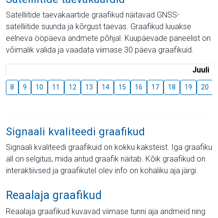
Satelliitide taevakaartide graafikud näitavad GNSS-
satelliitide suunda ja kõrgust taevas. Graafikud luuakse
eelneva ööpäeva andmete põhjal. Kuupäevade paneelist on
võimalik valida ja vaadata viimase 30 päeva graafikuid.
Juuli
8
9
10
11
12
13
14
15
16
17
18
19
20
Signaali kvaliteedi graafikud
Signaali kvaliteedi graafikuid on kokku kaksteist. Iga graafiku
all on selgitus, mida antud graafik näitab. Kõik graafikud on
interaktiivsed ja graafikutel olev info on kohaliku aja järgi.
Reaalaja graafikud
Reaalaja graafikud kuvavad viimase tunni aja andmeid ning