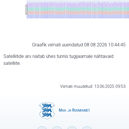
Graafik viimati uuendatud 08.08.2026 10:44:45
Satelliitide arv näitab ühes tunnis tugijaamale nähtavaid
satelliite.
Viimati muudetud: 13.06.2025 09:53