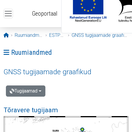
Liigu edasi põhisisu juurde
Geoportaal
Avaleht
Ruumiandmed
ESTPOS
GNSS tugijaamade graafikud
Ava menüü: Ruumiandmed
Ruumiandmed
GNSS tugijaamade graafikud
Tugijaamad
Tõravere tugijaam