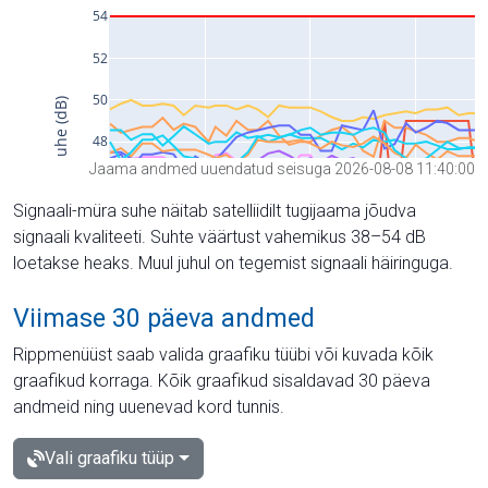
Jaama andmed uuendatud seisuga 2026-08-08 11:40:00
Signaali-müra suhe näitab satelliidilt tugijaama jõudva
signaali kvaliteeti. Suhte väärtust vahemikus 38–54 dB
loetakse heaks. Muul juhul on tegemist signaali häiringuga.
Viimase 30 päeva andmed
Rippmenüüst saab valida graafiku tüübi või kuvada kõik
graafikud korraga. Kõik graafikud sisaldavad 30 päeva
andmeid ning uuenevad kord tunnis.
Vali graafiku tüüp