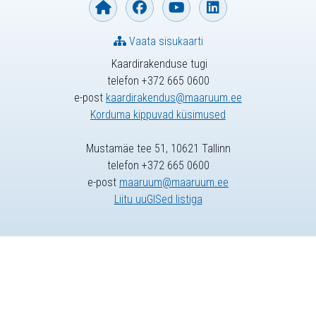
Vaata sisukaarti
Kaardirakenduse tugi
telefon +372 665 0600
e-post
kaardirakendus@maaruum.ee
Korduma kippuvad küsimused
Mustamäe tee 51, 10621 Tallinn
telefon +372 665 0600
e-post
maaruum@maaruum.ee
Liitu uuGISed listiga