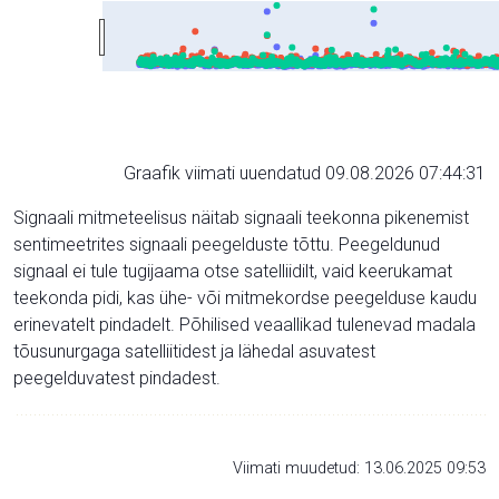
Graafik viimati uuendatud 09.08.2026 07:44:31
Signaali mitmeteelisus näitab signaali teekonna pikenemist
sentimeetrites signaali peegelduste tõttu. Peegeldunud
signaal ei tule tugijaama otse satelliidilt, vaid keerukamat
teekonda pidi, kas ühe- või mitmekordse peegelduse kaudu
erinevatelt pindadelt. Põhilised veaallikad tulenevad madala
tõusunurgaga satelliitidest ja lähedal asuvatest
peegelduvatest pindadest.
Viimati muudetud: 13.06.2025 09:53