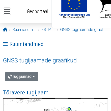
Liigu edasi põhisisu juurde
Geoportaal
Avaleht
Ruumiandmed
ESTPOS
GNSS tugijaamade graafikud
Ava menüü: Ruumiandmed
Ruumiandmed
GNSS tugijaamade graafikud
Tugijaamad
Tõravere tugijaam