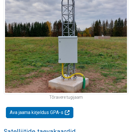
Tõravere tugijaam
Ava jaama kirjeldus GPA-s
Satelliitide taevakaardid