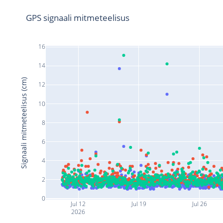
GPS signaali mitmeteelisus
16
14
Signaali mitmeteelisus (cm)
12
10
8
6
4
2
0
Jul 12
Jul 19
Jul 26
2026