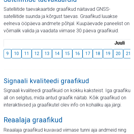
Satelliitide taevakaartide graafikud näitavad GNSS-
satelliitide suunda ja kõrgust taevas. Graafikud luuakse
eelneva ööpäeva andmete põhjal. Kuupäevade paneelist on
võimalik valida ja vaadata viimase 30 päeva graafikuid.
Juuli
9
10
11
12
13
14
15
16
17
18
19
20
21
Signaali kvaliteedi graafikud
Signaali kvaliteedi graafikuid on kokku kaksteist. Iga graafiku
all on selgitus, mida antud graafik näitab. Kõik graafikud on
interaktiivsed ja graafikutel olev info on kohaliku aja järgi.
Reaalaja graafikud
Reaalaja graafikud kuvavad viimase tunni aja andmeid ning