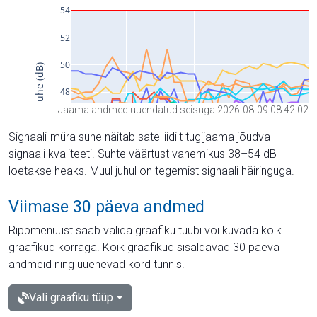
Jaama andmed uuendatud seisuga 2026-08-09 08:42:02
Signaali-müra suhe näitab satelliidilt tugijaama jõudva
signaali kvaliteeti. Suhte väärtust vahemikus 38–54 dB
loetakse heaks. Muul juhul on tegemist signaali häiringuga.
Viimase 30 päeva andmed
Rippmenüüst saab valida graafiku tüübi või kuvada kõik
graafikud korraga. Kõik graafikud sisaldavad 30 päeva
andmeid ning uuenevad kord tunnis.
Vali graafiku tüüp