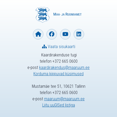
Vaata sisukaarti
Kaardirakenduse tugi
telefon +372 665 0600
e-post
kaardirakendus@maaruum.ee
Korduma kippuvad küsimused
Mustamäe tee 51, 10621 Tallinn
telefon +372 665 0600
e-post
maaruum@maaruum.ee
Liitu uuGISed listiga