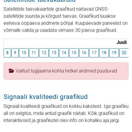
Satelliitide taevakaartide graafikud näitavad GNSS-
satelliitide suunda ja kõrgust taevas. Graafikud luuakse
eelneva ööpäeva andmete põhjal. Kuupäevade paneelist on
võimalik valida ja vaadata viimase 30 päeva graafikuid.
Juuli
8
9
10
11
12
13
14
15
16
17
18
19
20
Valitud tugijaama kohta hetkel andmed puuduvad
Signaali kvaliteedi graafikud
Signaali kvaliteedi graafikuid on kokku kaksteist. Iga graafiku
all on selgitus, mida antud graafik näitab. Kõik graafikud on
interaktiivsed ja graafikutel olev info on kohaliku aja järgi.