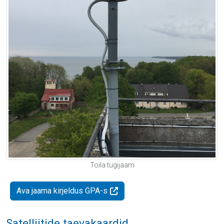
Toila tugijaam
Ava jaama kirjeldus GPA-s
Satelliitide taevakaardid