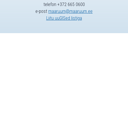
telefon +372 665 0600
e-post
maaruum@maaruum.ee
Liitu uuGISed listiga