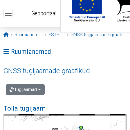
Liigu edasi põhisisu juurde
Geoportaal
Avaleht
Ruumiandmed
ESTPOS
GNSS tugijaamade graafikud
Ava menüü: Ruumiandmed
Ruumiandmed
GNSS tugijaamade graafikud
Tugijaamad
Toila tugijaam