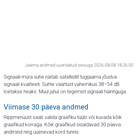
Jaama andmed uuendatud seisuga 2026-08-08 18:26:00
Signaali-müra suhe näitab satelliidilt tugijaama jõudva
signaali kvaliteeti. Suhte väärtust vahemikus 38–54 dB
loetakse heaks. Muul juhul on tegemist signaali häiringuga.
Viimase 30 päeva andmed
Rippmenüüst saab valida graafiku tüübi või kuvada kõik
graafikud korraga. Kõik graafikud sisaldavad 30 päeva
andmeid ning uuenevad kord tunnis.