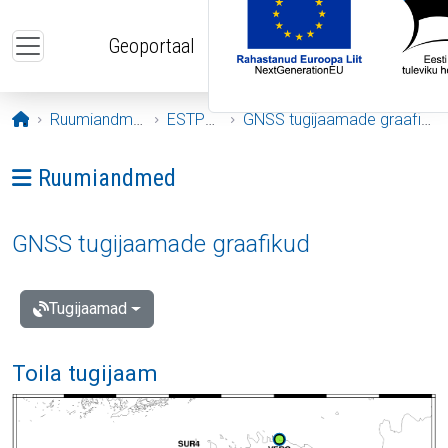
Liigu edasi põhisisu juurde
Geoportaal
Avaleht
Ruumiandmed
ESTPOS
GNSS tugijaamade graafikud
Ava menüü: Ruumiandmed
Ruumiandmed
GNSS tugijaamade graafikud
Tugijaamad
Toila tugijaam