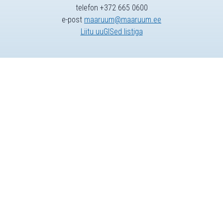
telefon +372 665 0600
e-post
maaruum@maaruum.ee
Liitu uuGISed listiga