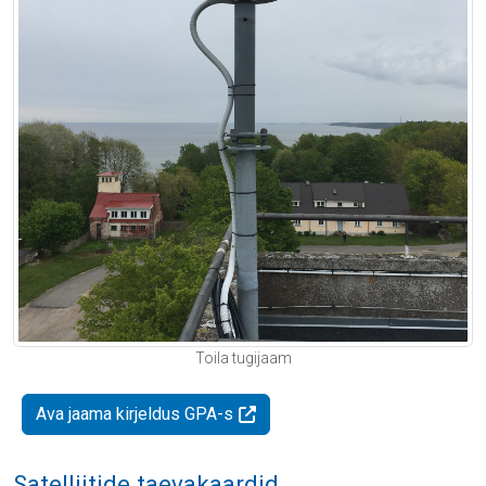
Toila tugijaam
Ava jaama kirjeldus GPA-s
Satelliitide taevakaardid