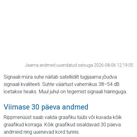
Jaama andmed uuendatud seisuga 2026-08-06 12:19:05
Signaali-müra suhe näitab satelliidilt tugijaama jõudva
signaali kvaliteeti. Suhte väärtust vahemikus 38–54 dB
loetakse heaks. Muul juhul on tegemist signaali häiringuga.
Viimase 30 päeva andmed
Rippmenüüst saab valida graafiku tüübi või kuvada kõik
graafikud korraga. Kõik graafikud sisaldavad 30 päeva
andmeid ning uuenevad kord tunnis.