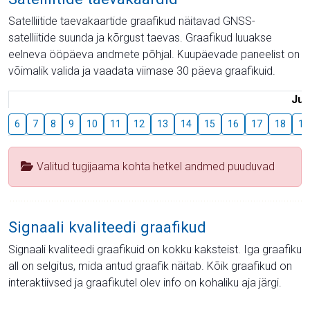
Satelliitide taevakaartide graafikud näitavad GNSS-
satelliitide suunda ja kõrgust taevas. Graafikud luuakse
eelneva ööpäeva andmete põhjal. Kuupäevade paneelist on
võimalik valida ja vaadata viimase 30 päeva graafikuid.
Juu
6
7
8
9
10
11
12
13
14
15
16
17
18
19
Valitud tugijaama kohta hetkel andmed puuduvad
Signaali kvaliteedi graafikud
Signaali kvaliteedi graafikuid on kokku kaksteist. Iga graafiku
all on selgitus, mida antud graafik näitab. Kõik graafikud on
interaktiivsed ja graafikutel olev info on kohaliku aja järgi.