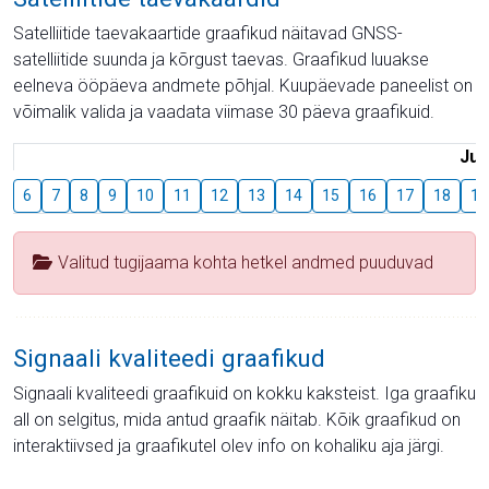
Satelliitide taevakaartide graafikud näitavad GNSS-
satelliitide suunda ja kõrgust taevas. Graafikud luuakse
eelneva ööpäeva andmete põhjal. Kuupäevade paneelist on
võimalik valida ja vaadata viimase 30 päeva graafikuid.
Juu
6
7
8
9
10
11
12
13
14
15
16
17
18
19
Valitud tugijaama kohta hetkel andmed puuduvad
Signaali kvaliteedi graafikud
Signaali kvaliteedi graafikuid on kokku kaksteist. Iga graafiku
all on selgitus, mida antud graafik näitab. Kõik graafikud on
interaktiivsed ja graafikutel olev info on kohaliku aja järgi.