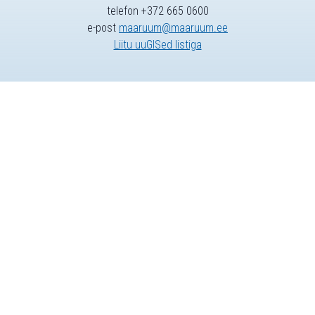
telefon +372 665 0600
e-post
maaruum@maaruum.ee
Liitu uuGISed listiga