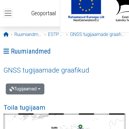
Liigu edasi põhisisu juurde
Geoportaal
Avaleht
Ruumiandmed
ESTPOS
GNSS tugijaamade graafikud
Ava menüü: Ruumiandmed
Ruumiandmed
GNSS tugijaamade graafikud
Tugijaamad
Toila tugijaam