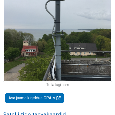
Toila tugijaam
Ava jaama kirjeldus GPA-s
Satelliitide taevakaardid