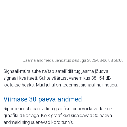
Jaama andmed uuendatud seisuga 2026-08-06 08:58:00
Signaali-müra suhe näitab satelliidilt tugijaama jõudva
signaali kvaliteeti. Suhte väärtust vahemikus 38–54 dB
loetakse heaks. Muul juhul on tegemist signaali häiringuga.
Viimase 30 päeva andmed
Rippmenüüst saab valida graafiku tüübi või kuvada kõik
graafikud korraga. Kõik graafikud sisaldavad 30 päeva
andmeid ning uuenevad kord tunnis.