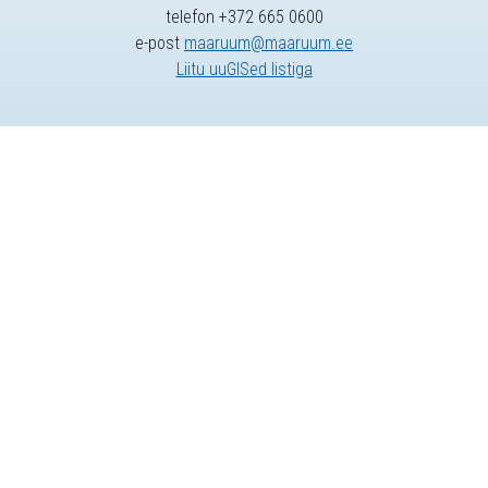
telefon +372 665 0600
e-post
maaruum@maaruum.ee
Liitu uuGISed listiga