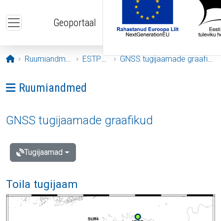
Liigu edasi põhisisu juurde
Geoportaal
Avaleht
Ruumiandmed
ESTPOS
GNSS tugijaamade graafikud
Ava menüü: Ruumiandmed
Ruumiandmed
GNSS tugijaamade graafikud
Tugijaamad
Toila tugijaam