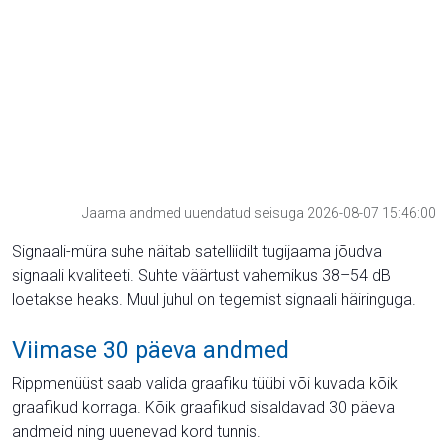
Jaama andmed uuendatud seisuga 2026-08-07 15:46:00
Signaali-müra suhe näitab satelliidilt tugijaama jõudva
signaali kvaliteeti. Suhte väärtust vahemikus 38–54 dB
loetakse heaks. Muul juhul on tegemist signaali häiringuga.
Viimase 30 päeva andmed
Rippmenüüst saab valida graafiku tüübi või kuvada kõik
graafikud korraga. Kõik graafikud sisaldavad 30 päeva
andmeid ning uuenevad kord tunnis.