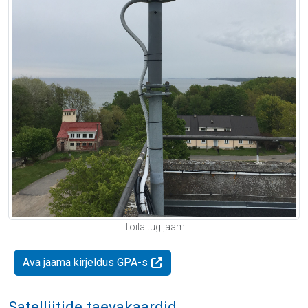
Toila tugijaam
Ava jaama kirjeldus GPA-s
Satelliitide taevakaardid