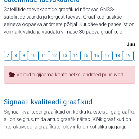
Satelliitide taevakaartide graafikud näitavad GNSS-
satelliitide suunda ja kõrgust taevas. Graafikud luuakse
eelneva ööpäeva andmete põhjal. Kuupäevade paneelist on
võimalik valida ja vaadata viimase 30 päeva graafikuid.
Juuli
7
8
9
10
11
12
13
14
15
16
17
18
19
2
Valitud tugijaama kohta hetkel andmed puuduvad
Signaali kvaliteedi graafikud
Signaali kvaliteedi graafikuid on kokku kaksteist. Iga graafiku
all on selgitus, mida antud graafik näitab. Kõik graafikud on
interaktiivsed ja graafikutel olev info on kohaliku aja järgi.