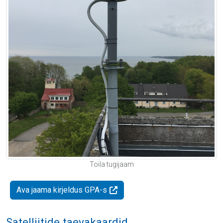
Toila tugijaam
Ava jaama kirjeldus GPA-s
Satelliitide taevakaardid