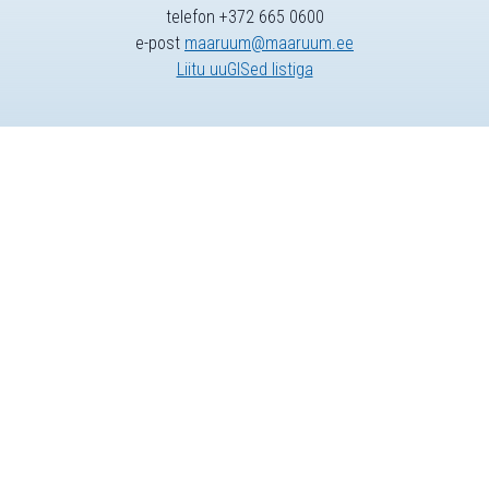
telefon +372 665 0600
e-post
maaruum@maaruum.ee
Liitu uuGISed listiga