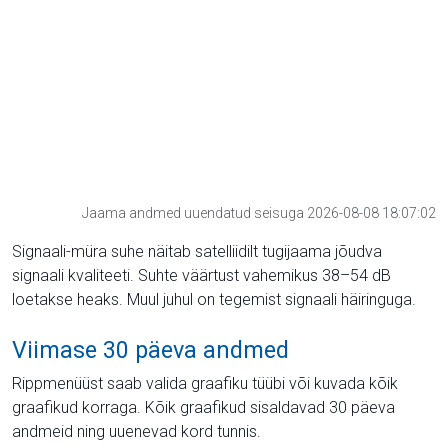
Jaama andmed uuendatud seisuga 2026-08-08 18:07:02
Signaali-müra suhe näitab satelliidilt tugijaama jõudva
signaali kvaliteeti. Suhte väärtust vahemikus 38–54 dB
loetakse heaks. Muul juhul on tegemist signaali häiringuga.
Viimase 30 päeva andmed
Rippmenüüst saab valida graafiku tüübi või kuvada kõik
graafikud korraga. Kõik graafikud sisaldavad 30 päeva
andmeid ning uuenevad kord tunnis.