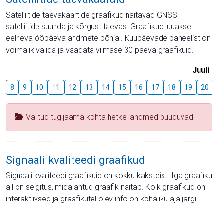
Satelliitide taevakaartide graafikud näitavad GNSS-
satelliitide suunda ja kõrgust taevas. Graafikud luuakse
eelneva ööpäeva andmete põhjal. Kuupäevade paneelist on
võimalik valida ja vaadata viimase 30 päeva graafikuid.
Juuli
8
9
10
11
12
13
14
15
16
17
18
19
20
Valitud tugijaama kohta hetkel andmed puuduvad
Signaali kvaliteedi graafikud
Signaali kvaliteedi graafikuid on kokku kaksteist. Iga graafiku
all on selgitus, mida antud graafik näitab. Kõik graafikud on
interaktiivsed ja graafikutel olev info on kohaliku aja järgi.