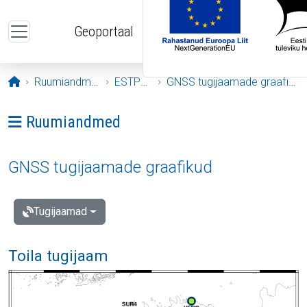
Liigu edasi põhisisu juurde
Geoportaal
Avaleht
Ruumiandmed
ESTPOS
GNSS tugijaamade graafikud
Ava menüü: Ruumiandmed
Ruumiandmed
GNSS tugijaamade graafikud
Tugijaamad
Toila tugijaam