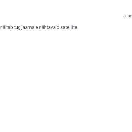
Jaam
v näitab tugijaamale nähtavaid satelliite.