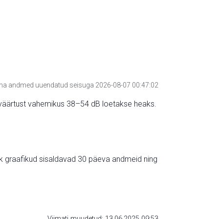
a andmed uuendatud seisuga 2026-08-07 00:47:02
hte väärtust vahemikus 38–54 dB loetakse heaks.
ik graafikud sisaldavad 30 päeva andmeid ning
Viimati muudetud: 13.06.2025 09:53