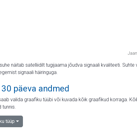
Jaam
suhe näitab satelliidilt tugijaama jõudva signaali kvaliteeti. Su
tegemist signaali häiringuga.
 30 päeva andmed
aab valida graafiku tüübi või kuvada kõik graafikud korraga. Kõ
 tunnis.
iku tüüp