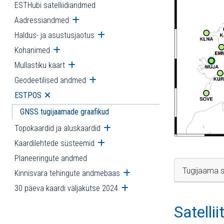
ESTHubi satelliidiandmed
Aadressiandmed
Ava alammenüü
Haldus- ja asustusjaotus
Ava alammenüü
Kohanimed
Ava alammenüü
Mullastiku kaart
Ava alammenüü
Geodeetilised andmed
Ava alammenüü
ESTPOS
Ava alammenüü
GNSS tugijaamade graafikud
Topokaardid ja aluskaardid
Ava alammenüü
Kaardilehtede süsteemid
Ava alammenüü
Planeeringute andmed
Tugijaama s
Kinnisvara tehingute andmebaas
Ava alammenüü
30 päeva kaardi väljakutse 2024
Ava alammenüü
Satelli