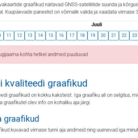
aevakaartide graafikud näitavad GNSS-satelliitide suunda ja kõr
l. Kuupäevade paneelist on võimalik valida ja vaadata viimase 3
Juuli
0
11
12
13
14
15
16
17
18
19
20
21
22
23
tugijaama kohta hetkel andmed puuduvad
i kvaliteedi graafikud
teedi graafikuid on kokku kaksteist. Iga graafiku all on selgitus, 
ja graafikutel olev info on kohaliku aja järgi.
a graafikud
fikud kuvavad viimase tunni aja andmeid ning uuenevad iga minut