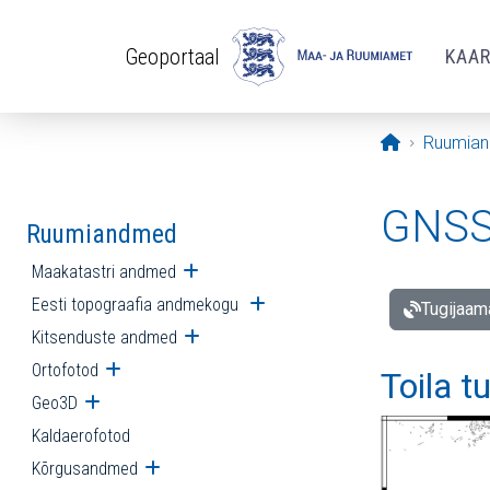
Liigu edasi põhisisu juurde
Geoportaal
KAA
Avaleht
Ruumia
GNSS 
Ruumiandmed
Maakatastri andmed
Ava alammenüü
Eesti topograafia andmekogu
Ava alammenüü
Tugijaam
Kitsenduste andmed
Ava alammenüü
Ortofotod
Ava alammenüü
Toila t
Geo3D
Ava alammenüü
Kaldaerofotod
Kõrgusandmed
Ava alammenüü