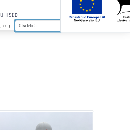
JUHISED
t
eng
Otsi