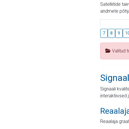
Satelliitide t
andmete põhja
7
8
9
1
Valitud 
Signaal
Signaali kvali
interaktiivsed 
Reaalaj
Reaalaja graa