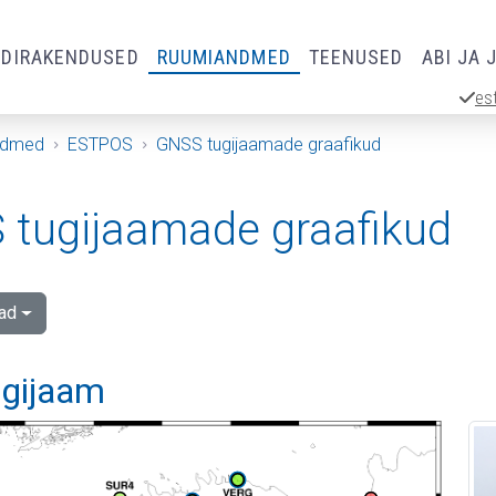
RDIRAKENDUSED
RUUMIANDMED
TEENUSED
ABI JA 
es
ndmed
ESTPOS
GNSS tugijaamade graafikud
tugijaamade graafikud
ad
ugijaam