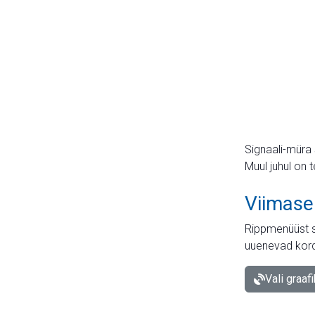
Signaali-müra 
Muul juhul on 
Viimase
Rippmenüüst s
uuenevad kord
Vali graaf