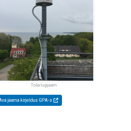
Toila tugijaam
Ava jaama kirjeldus GPA-s