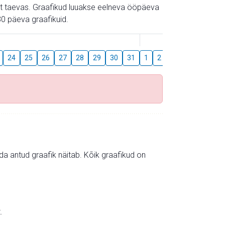
gust taevas. Graafikud luuakse eelneva ööpäeva
0 päeva graafikuid.
August
24
25
26
27
28
29
30
31
1
2
3
4
5
6
mida antud graafik näitab. Kõik graafikud on
.