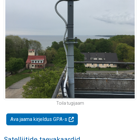
Toila tugijaam
Ava jaama kirjeldus GPA-s
Satelliitide taevakaardid