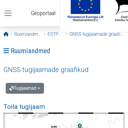
Liigu edasi põhisisu juurde
Geoportaal
Avaleht
Ruumiandmed
ESTPOS
GNSS tugijaamade graafikud
Ava menüü: Ruumiandmed
Ruumiandmed
GNSS tugijaamade graafikud
Tugijaamad
Toila tugijaam