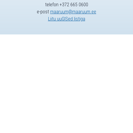
telefon +372 665 0600
e-post
maaruum@maaruum.ee
Liitu uuGISed listiga