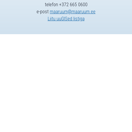
telefon +372 665 0600
e-post
maaruum@maaruum.ee
Liitu uuGISed listiga