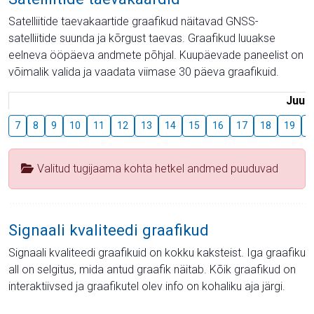
Satelliitide taevakaartide graafikud näitavad GNSS-
satelliitide suunda ja kõrgust taevas. Graafikud luuakse
eelneva ööpäeva andmete põhjal. Kuupäevade paneelist on
võimalik valida ja vaadata viimase 30 päeva graafikuid.
Juuli
7
8
9
10
11
12
13
14
15
16
17
18
19
2
Valitud tugijaama kohta hetkel andmed puuduvad
Signaali kvaliteedi graafikud
Signaali kvaliteedi graafikuid on kokku kaksteist. Iga graafiku
all on selgitus, mida antud graafik näitab. Kõik graafikud on
interaktiivsed ja graafikutel olev info on kohaliku aja järgi.