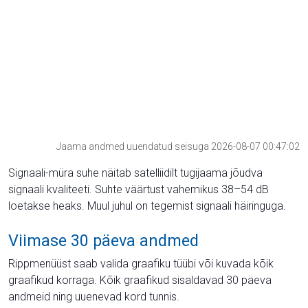
Jaama andmed uuendatud seisuga 2026-08-07 00:47:02
Signaali-müra suhe näitab satelliidilt tugijaama jõudva
signaali kvaliteeti. Suhte väärtust vahemikus 38–54 dB
loetakse heaks. Muul juhul on tegemist signaali häiringuga.
Viimase 30 päeva andmed
Rippmenüüst saab valida graafiku tüübi või kuvada kõik
graafikud korraga. Kõik graafikud sisaldavad 30 päeva
andmeid ning uuenevad kord tunnis.