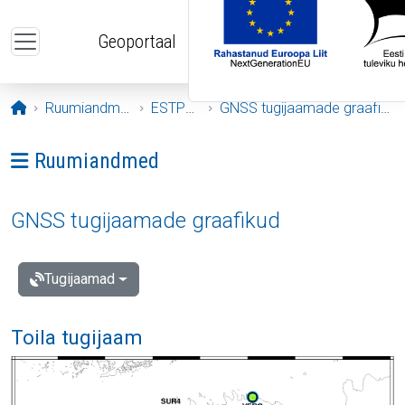
Liigu edasi põhisisu juurde
Geoportaal
Avaleht
Ruumiandmed
ESTPOS
GNSS tugijaamade graafikud
Ava menüü: Ruumiandmed
Ruumiandmed
GNSS tugijaamade graafikud
Tugijaamad
Toila tugijaam