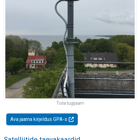
Toila tugijaam
Ava jaama kirjeldus GPA-s
Satelliitide taevakaardid