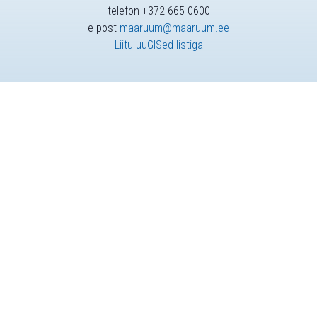
telefon +372 665 0600
e-post
maaruum@maaruum.ee
Liitu uuGISed listiga