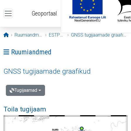
Liigu edasi põhisisu juurde
Geoportaal
Avaleht
Ruumiandmed
ESTPOS
GNSS tugijaamade graafikud
Ava menüü: Ruumiandmed
Ruumiandmed
GNSS tugijaamade graafikud
Tugijaamad
Toila tugijaam