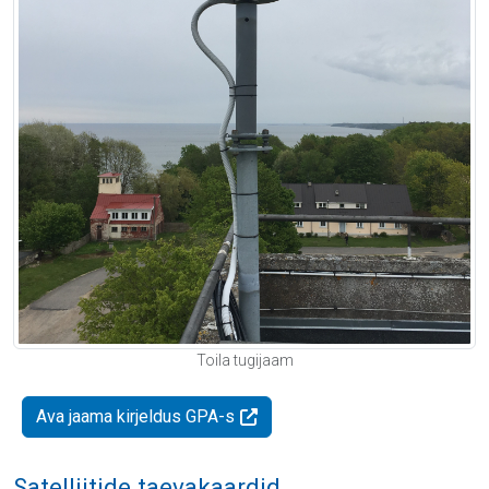
Toila tugijaam
Ava jaama kirjeldus GPA-s
Satelliitide taevakaardid