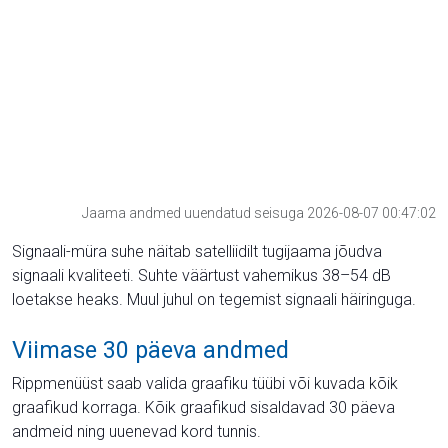
Jaama andmed uuendatud seisuga 2026-08-07 00:47:02
Signaali-müra suhe näitab satelliidilt tugijaama jõudva
signaali kvaliteeti. Suhte väärtust vahemikus 38–54 dB
loetakse heaks. Muul juhul on tegemist signaali häiringuga.
Viimase 30 päeva andmed
Rippmenüüst saab valida graafiku tüübi või kuvada kõik
graafikud korraga. Kõik graafikud sisaldavad 30 päeva
andmeid ning uuenevad kord tunnis.