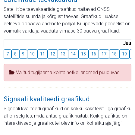
Satelliitide taevakaartide graafikud näitavad GNSS-
satelliitide suunda ja kõrgust taevas. Graafikud luuakse
eelneva ööpäeva andmete põhjal. Kuupäevade paneelist on
võimalik valida ja vaadata viimase 30 päeva graafikuid.
Juuli
7
8
9
10
11
12
13
14
15
16
17
18
19
2
Valitud tugijaama kohta hetkel andmed puuduvad
Signaali kvaliteedi graafikud
Signaali kvaliteedi graafikuid on kokku kaksteist. Iga graafiku
all on selgitus, mida antud graafik näitab. Kõik graafikud on
interaktiivsed ja graafikutel olev info on kohaliku aja järgi.