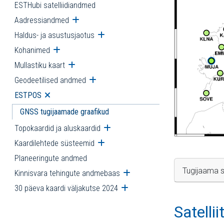
ESTHubi satelliidiandmed
Aadressiandmed
Ava alammenüü
Haldus- ja asustusjaotus
Ava alammenüü
Kohanimed
Ava alammenüü
Mullastiku kaart
Ava alammenüü
Geodeetilised andmed
Ava alammenüü
ESTPOS
Ava alammenüü
GNSS tugijaamade graafikud
Topokaardid ja aluskaardid
Ava alammenüü
Kaardilehtede süsteemid
Ava alammenüü
Planeeringute andmed
Tugijaama s
Kinnisvara tehingute andmebaas
Ava alammenüü
30 päeva kaardi väljakutse 2024
Ava alammenüü
Satelli