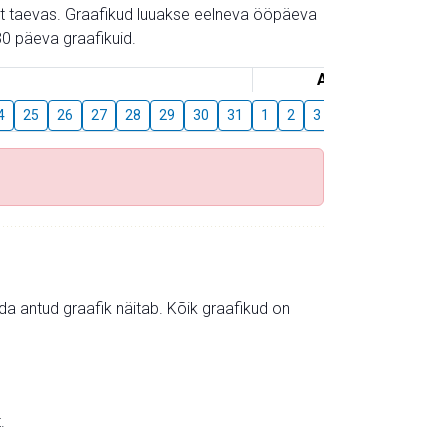
gust taevas. Graafikud luuakse eelneva ööpäeva
0 päeva graafikuid.
August
4
25
26
27
28
29
30
31
1
2
3
4
5
6
7
mida antud graafik näitab. Kõik graafikud on
.