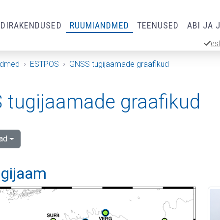
RDIRAKENDUSED
RUUMIANDMED
TEENUSED
ABI JA 
es
ndmed
ESTPOS
GNSS tugijaamade graafikud
tugijaamade graafikud
ad
ugijaam