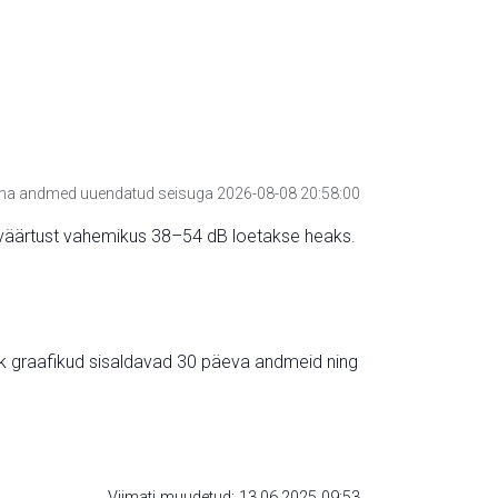
a andmed uuendatud seisuga 2026-08-08 20:58:00
hte väärtust vahemikus 38–54 dB loetakse heaks.
ik graafikud sisaldavad 30 päeva andmeid ning
Viimati muudetud: 13.06.2025 09:53