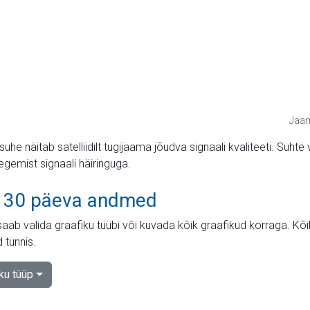
Jaam
suhe näitab satelliidilt tugijaama jõudva signaali kvaliteeti. Su
tegemist signaali häiringuga.
 30 päeva andmed
aab valida graafiku tüübi või kuvada kõik graafikud korraga. Kõ
 tunnis.
iku tüüp