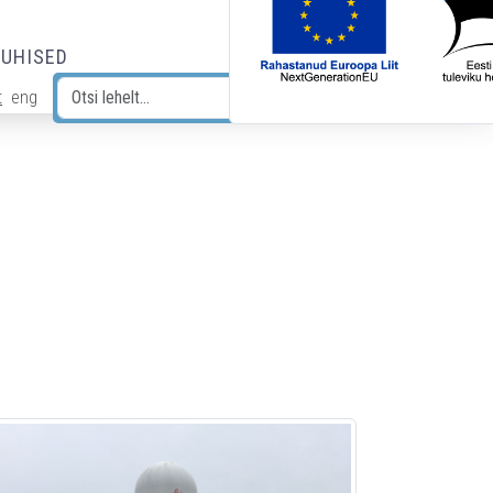
JUHISED
t
eng
Otsi