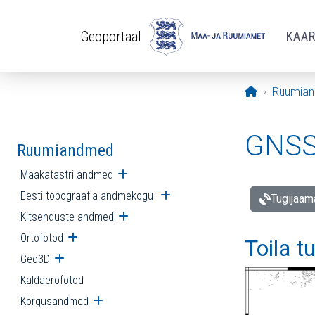
Liigu edasi põhisisu juurde
Geoportaal
KAA
Avaleht
Ruumia
GNSS 
Ruumiandmed
Maakatastri andmed
Ava alammenüü
Eesti topograafia andmekogu
Ava alammenüü
Tugijaam
Kitsenduste andmed
Ava alammenüü
Ortofotod
Ava alammenüü
Toila t
Geo3D
Ava alammenüü
Kaldaerofotod
Kõrgusandmed
Ava alammenüü