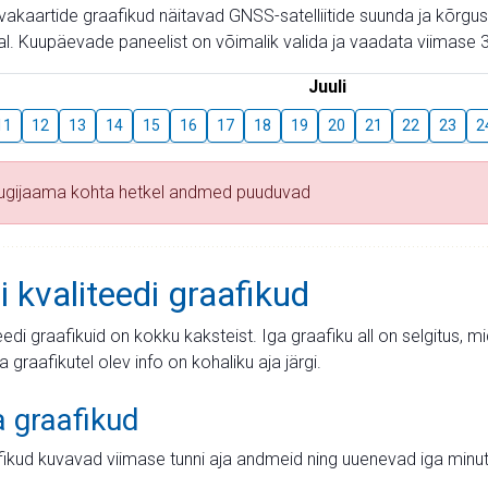
aevakaartide graafikud näitavad GNSS-satelliitide suunda ja kõr
l. Kuupäevade paneelist on võimalik valida ja vaadata viimase 3
Juuli
11
12
13
14
15
16
17
18
19
20
21
22
23
2
tugijaama kohta hetkel andmed puuduvad
i kvaliteedi graafikud
teedi graafikuid on kokku kaksteist. Iga graafiku all on selgitus, 
ja graafikutel olev info on kohaliku aja järgi.
a graafikud
fikud kuvavad viimase tunni aja andmeid ning uuenevad iga minut