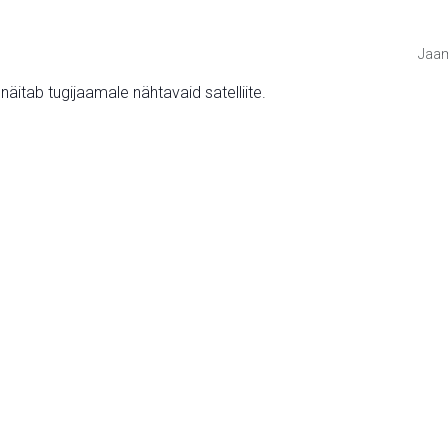
Jaam
v näitab tugijaamale nähtavaid satelliite.