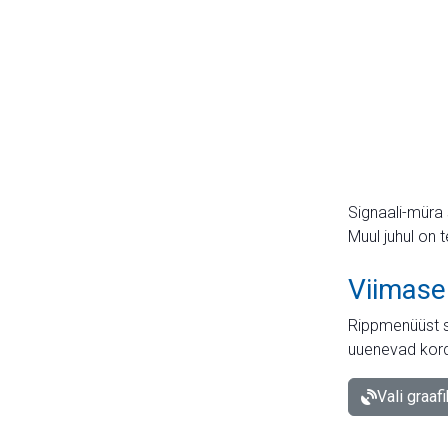
Signaali-müra 
Muul juhul on 
Viimase
Rippmenüüst s
uuenevad kord
Vali graaf