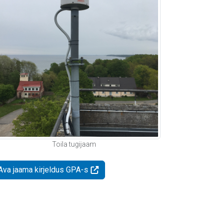
Toila tugijaam
Ava jaama kirjeldus GPA-s