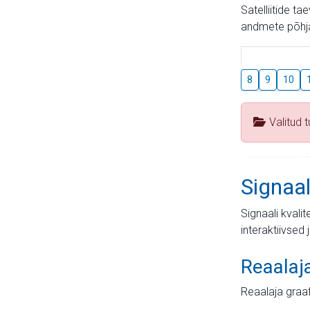
Satelliitide t
andmete põhja
8
9
10
Valitud 
Signaal
Signaali kvali
interaktiivsed 
Reaalaj
Reaalaja graa