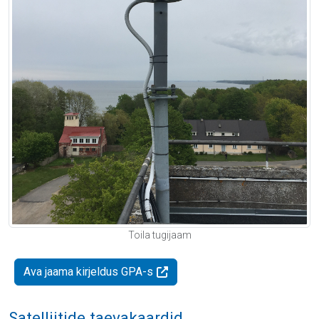
Toila tugijaam
Ava jaama kirjeldus GPA-s
Satelliitide taevakaardid