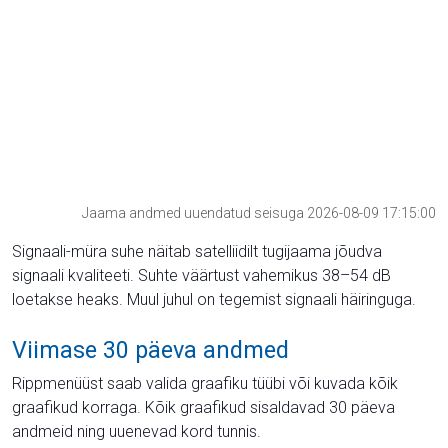
Jaama andmed uuendatud seisuga 2026-08-09 17:15:00
Signaali-müra suhe näitab satelliidilt tugijaama jõudva
signaali kvaliteeti. Suhte väärtust vahemikus 38–54 dB
loetakse heaks. Muul juhul on tegemist signaali häiringuga.
Viimase 30 päeva andmed
Rippmenüüst saab valida graafiku tüübi või kuvada kõik
graafikud korraga. Kõik graafikud sisaldavad 30 päeva
andmeid ning uuenevad kord tunnis.