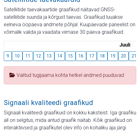
Satelliitide taevakaartide graafikud näitavad GNSS-
satelliitide suunda ja kõrgust taevas. Graafikud luuakse
eelneva ööpäeva andmete põhjal. Kuupäevade paneelist on
võimalik valida ja vaadata viimase 30 päeva graafikuid.
Juuli
9
10
11
12
13
14
15
16
17
18
19
20
21
Valitud tugijaama kohta hetkel andmed puuduvad
Signaali kvaliteedi graafikud
Signaali kvaliteedi graafikuid on kokku kaksteist. Iga graafiku
all on selgitus, mida antud graafik näitab. Kõik graafikud on
interaktiivsed ja graafikutel olev info on kohaliku aja järgi.