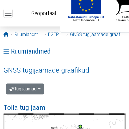
Liigu edasi põhisisu juurde
Geoportaal
Avaleht
Ruumiandmed
ESTPOS
GNSS tugijaamade graafikud
Ava menüü: Ruumiandmed
Ruumiandmed
GNSS tugijaamade graafikud
Tugijaamad
Toila tugijaam