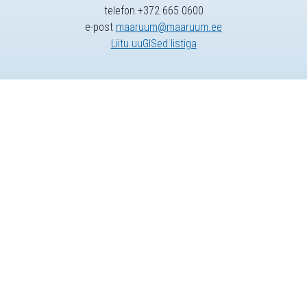
telefon +372 665 0600
e-post
maaruum@maaruum.ee
Liitu uuGISed listiga